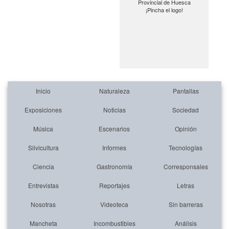
Provincial de Huesca
¡Pincha el logo!
Inicio
Naturaleza
Pantallas
Exposiciones
Noticias
Sociedad
Música
Escenarios
Opinión
Silvicultura
Informes
Tecnologías
Ciencia
Gastronomía
Corresponsales
Entrevistas
Reportajes
Letras
Nosotras
Videoteca
Sin barreras
Mancheta
Incombustibles
Análisis