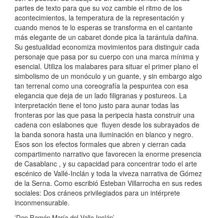
partes de texto para que su voz cambie el ritmo de los
acontecimientos, la temperatura de la representación y
cuando menos te lo esperas se transforma en el cantante
más elegante de un cabaret donde pica la tarántula dañina.
Su gestualidad economiza movimientos para distinguir cada
personaje que pasa por su cuerpo con una marca mínima y
esencial. Utiliza los malabares para situar el primer plano el
simbolismo de un monóculo y un guante, y sin embargo algo
tan terrenal como una coreografía la pespuntea con esa
elegancia que deja de un lado filigranas y postureos. La
interpretación tiene el tono justo para aunar todas las
fronteras por las que pasa la peripecia hasta construir una
cadena con eslabones que fluyen desde los subrayados de
la banda sonora hasta una iluminación en blanco y negro.
Esos son los efectos formales que abren y cierran cada
compartimento narrativo que favorecen la enorme presencia
de Casablanc , y su capacidad para concentrar todo el arte
escénico de Vallé-Inclán y toda la viveza narrativa de Gómez
de la Serna. Como escribió Esteban Villarrocha en sus redes
sociales: Dos cráneos privilegiados para un intérprete
inconmensurable.
‘Don Ramón María del Valle-Inclán’