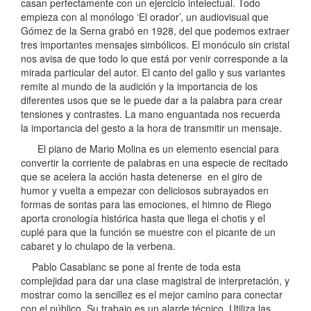
casan perfectamente con un ejercicio intelectual. Todo
empieza con al monólogo ‘El orador’, un audiovisual que
Gómez de la Serna grabó en 1928, del que podemos extraer
tres importantes mensajes simbólicos. El monóculo sin cristal
nos avisa de que todo lo que está por venir corresponde a la
mirada particular del autor. El canto del gallo y sus variantes
remite al mundo de la audición y la importancia de los
diferentes usos que se le puede dar a la palabra para crear
tensiones y contrastes. La mano enguantada nos recuerda
la importancia del gesto a la hora de transmitir un mensaje.
El piano de Mario Molina es un elemento esencial para
convertir la corriente de palabras en una especie de recitado
que se acelera la acción hasta detenerse en el giro de
humor y vuelta a empezar con deliciosos subrayados en
formas de sontas para las emociones, el himno de Riego
aporta cronología histórica hasta que llega el chotis y el
cuplé para que la función se muestre con el picante de un
cabaret y lo chulapo de la verbena.
Pablo Casablanc se pone al frente de toda esta
complejidad para dar una clase magistral de interpretación, y
mostrar como la sencillez es el mejor camino para conectar
con el público. Su trabajo es un alarde técnico. Utiliza las