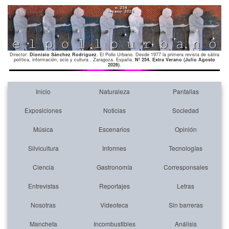
Director:
Dionisio Sánchez Rodríguez
. El Pollo Urbano. Desde 1977 la primera revista de sátira
política, información, ocio y cultura . Zaragoza. España.
Nº 254. Extra Verano (Julio Agosto
2026)
.
Inicio
Naturaleza
Pantallas
Exposiciones
Noticias
Sociedad
Música
Escenarios
Opinión
Silvicultura
Informes
Tecnologías
Ciencia
Gastronomía
Corresponsales
Entrevistas
Reportajes
Letras
Nosotras
Videoteca
Sin barreras
Mancheta
Incombustibles
Análisis