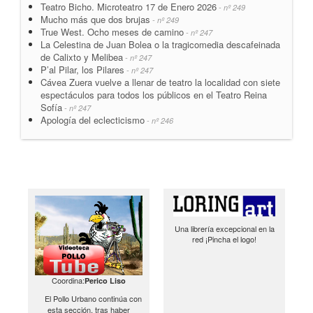
Teatro Bicho. Microteatro 17 de Enero 2026
- nº 249
Mucho más que dos brujas
- nº 249
True West. Ocho meses de camino
- nº 247
La Celestina de Juan Bolea o la tragicomedia descafeinada
de Calixto y Melibea
- nº 247
P’al Pilar, los Pilares
- nº 247
Cávea Zuera vuelve a llenar de teatro la localidad con siete
espectáculos para todos los públicos en el Teatro Reina
Sofía
- nº 247
Apología del eclecticismo
- nº 246
Una librería excepcional en la
red ¡Pincha el logo!
Coordina:
Perico Liso
El Pollo Urbano continúa con
esta sección, tras haber