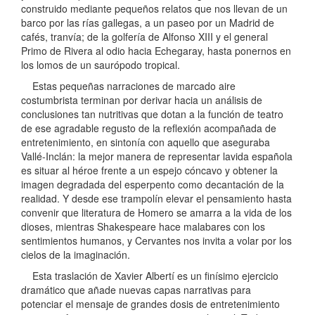
construido mediante pequeños relatos que nos llevan de un
barco por las rías gallegas, a un paseo por un Madrid de
cafés, tranvía; de la golfería de Alfonso XIII y el general
Primo de Rivera al odio hacia Echegaray, hasta ponernos en
los lomos de un saurópodo tropical.
Estas pequeñas narraciones de marcado aire
costumbrista terminan por derivar hacia un análisis de
conclusiones tan nutritivas que dotan a la función de teatro
de ese agradable regusto de la reflexión acompañada de
entretenimiento, en sintonía con aquello que aseguraba
Vallé-Inclán: la mejor manera de representar lavida española
es situar al héroe frente a un espejo cóncavo y obtener la
imagen degradada del esperpento como decantación de la
realidad. Y desde ese trampolín elevar el pensamiento hasta
convenir que literatura de Homero se amarra a la vida de los
dioses, mientras Shakespeare hace malabares con los
sentimientos humanos, y Cervantes nos invita a volar por los
cielos de la imaginación.
Esta traslación de Xavier Albertí es un finísimo ejercicio
dramático que añade nuevas capas narrativas para
potenciar el mensaje de grandes dosis de entretenimiento