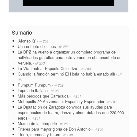
Sumario
‘Alonso Q’
- nº 254
Una entente delicious
- nº 253
La DPZ ha vuelto a organizar un completo programa de
actividades gratuitas para este verano en el monasterio de
Veruela.
- nº 253
La Vía Láctea. Espacio Colectivo
- nº 253
Cuando la función terminó El Horla no había estado allí
- nº
252
Pumpum Pumpum
- nº 252
Lope a la italiana
- nº 252
Más perdidos que Carracuca
- nº 251
Metrópolis 20 Aniversario. Espacio y Espectador
- nº 251
La Diputación de Zaragoza convoca sus ayudas para
espectáculos de teatro, danza y circo, dotadas con 220.000
euros
- nº 251
Museo de la interperie
- nº 250
Títeres para mayor gloria de Don Antonio
- nº 250
Tierra, memoria y futuro
- nº 249