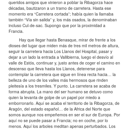
queridos amigos que vinieron a poblar la Ribagorza hace
décadas, bautizaron a un tramo de carretera. Hasta ese
momento era “Carretera cortada”; había quien la llamaba
también “Vía sin salida” y, los más osados, la denominaban
incluso Cul-de-sac. Supongo que por la proximidad a
Francia.
Hay que llegar hasta Benasque, mirar de frente a los
dioses del lugar que miden más de tres mil metros de altura,
seguir la carretera hacia Los Llanos del Hospital, pasar y
dejar a un lado la entrada a Vallibierna, luego el desvío al
valle de Estós, continuar y, justo antes de coger el camino en
descenso que lleva hasta los Llanos, detenerse para
contemplar la carretera que sigue en línea recta hacia… la
belleza de uno de los valles más hermosos que rinden
pleitesía a los tresmiles. Y punto. La carretera se acaba de
forma abrupta. La mano del ser humano se detuvo como
quien la levanta de golpe de un papel por miedo a
emborronarlo. Aquí se acaba el territorio de la Ribagorza, de
Aragón, del estado español… de la Africa del Norte que
somos aunque nos empeñemos en ser el sur de Europa. Por
aquí no se puede pasar a Francia; no en coche, por lo
menos. Aquí los arboles meditan apenas perturbados. Los