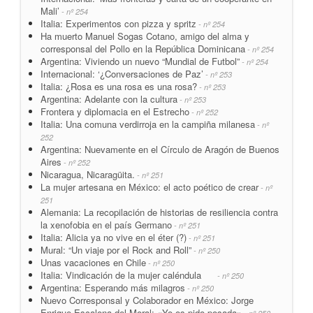
Mali’
- nº 254
Italia: Experimentos con pizza y spritz
- nº 254
Ha muerto Manuel Sogas Cotano, amigo del alma y
corresponsal del Pollo en la República Dominicana
- nº 254
Argentina: Viviendo un nuevo “Mundial de Futbol”
- nº 254
Internacional: ‘¿Conversaciones de Paz’
- nº 253
Italia: ¿Rosa es una rosa es una rosa?
- nº 253
Argentina: Adelante con la cultura
- nº 253
Frontera y diplomacia en el Estrecho
- nº 252
Italia: Una comuna verdirroja en la campiña milanesa
- nº
252
Argentina: Nuevamente en el Círculo de Aragón de Buenos
Aires
- nº 252
Nicaragua, Nicaragüita.
- nº 251
La mujer artesana en México: el acto poético de crear
- nº
251
Alemania: La recopilación de historias de resiliencia contra
la xenofobia en el país Germano
- nº 251
Italia: Alicia ya no vive en el éter (?)
- nº 251
Mural: “Un viaje por el Rock and Roll”
- nº 250
Unas vacaciones en Chile
- nº 250
Italia: Vindicación de la mujer caléndula
- nº 250
Argentina: Esperando más milagros
- nº 250
Nuevo Corresponsal y Colaborador en México: Jorge
Enrique Escalona del Moral: «Yo os pido posada»