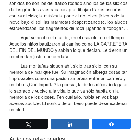
sonidos no son los del tráfico rodado sino los de los silbidos
de las grandes aves rapaces que dibujan trazos oscuros
contra el cielo; la música la pone el río, el crujir lento de la
nieve bajo el sol, las marmotas desperezándose, los aludes
estruendosos, los fragmentos de roca jugando al tobogán…
Aquí se acaba el mundo, en el espacio, en el tiempo.
Aquellos niños bautizaron al camino como LA CARRETERA
DEL FIN DEL MUNDO y sabían lo que decían. Le dieron un
nombre tan justo que perdura.
Las montañas siguen ahí, siglo tras siglo, con su
memoria de mar que fue. Su imaginación alberga cosas tan
improbables como una pasión amorosa entre un carnero y
un lobo. ¿Qué importa? la poesía, la de los niños, indaga en
lo sagrado y vuelve a la vida lo que ya sólo habita en la
memoria de los dioses. Ten cuidado, habla en voz baja,
apenas audible. El sonido de un beso puede desencadenar
un alud.
Twittear
Compartir
Compartir
Artículos relacionados :