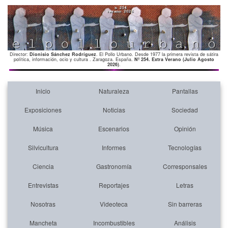
Director:
Dionisio Sánchez Rodríguez
. El Pollo Urbano. Desde 1977 la primera revista de sátira
política, información, ocio y cultura . Zaragoza. España.
Nº 254. Extra Verano (Julio Agosto
2026)
.
Inicio
Naturaleza
Pantallas
Exposiciones
Noticias
Sociedad
Música
Escenarios
Opinión
Silvicultura
Informes
Tecnologías
Ciencia
Gastronomía
Corresponsales
Entrevistas
Reportajes
Letras
Nosotras
Videoteca
Sin barreras
Mancheta
Incombustibles
Análisis