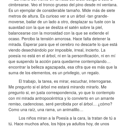
cimbrearse. Veo el tronco grueso del pino desde mi ventana.
Es un ejemplar de considerable tamaño. Mide más de siete
metros de altura. Es curioso ver a un árbol -tan grande-
moverse, bailar de un lado a otro, desplazar su fuste con la
suavidad con la que se desliza el satén sobre la piel,
balancearse con la morosidad con la que se extiende el
ocaso. Percibo la tensión amorosa. Hace falta detener la
mirada. Esperar para que el cerebro no descarte lo que está
viendo desechándolo por imposible, irreal, incierto. La
poesía no está en el árbol, ni en la personificación, ni en mí
que suspendo la acción para quedarme contemplando…
encontrar la belleza agazapada, esa cifra que es más que la
suma de los elementos, es un privilegio, un regalo.
El trabajo, la tarea, es mirar, escuchar, interrogarse.
Me pregunto si el árbol me estará mirando mirarlo. Me
pregunto si, en justa correspondencia, yo que lo contemplo
con mi mirada antropocéntrica y lo convierto en un amante
remiso, cadencioso, seré percibida por el árbol… ¿cómo?
Como una raíz, una rama, un animalillo…
Los niños miran a la Poesía a la cara, la tratan de tú a
tú. Hace muchos años, los hijos ya adultos hoy, de unos