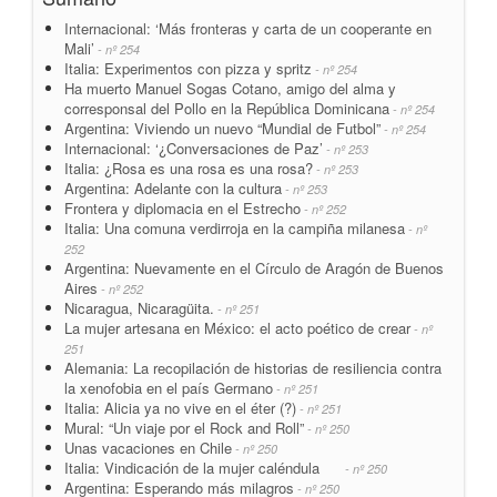
Internacional: ‘Más fronteras y carta de un cooperante en
Mali’
- nº 254
Italia: Experimentos con pizza y spritz
- nº 254
Ha muerto Manuel Sogas Cotano, amigo del alma y
corresponsal del Pollo en la República Dominicana
- nº 254
Argentina: Viviendo un nuevo “Mundial de Futbol”
- nº 254
Internacional: ‘¿Conversaciones de Paz’
- nº 253
Italia: ¿Rosa es una rosa es una rosa?
- nº 253
Argentina: Adelante con la cultura
- nº 253
Frontera y diplomacia en el Estrecho
- nº 252
Italia: Una comuna verdirroja en la campiña milanesa
- nº
252
Argentina: Nuevamente en el Círculo de Aragón de Buenos
Aires
- nº 252
Nicaragua, Nicaragüita.
- nº 251
La mujer artesana en México: el acto poético de crear
- nº
251
Alemania: La recopilación de historias de resiliencia contra
la xenofobia en el país Germano
- nº 251
Italia: Alicia ya no vive en el éter (?)
- nº 251
Mural: “Un viaje por el Rock and Roll”
- nº 250
Unas vacaciones en Chile
- nº 250
Italia: Vindicación de la mujer caléndula
- nº 250
Argentina: Esperando más milagros
- nº 250