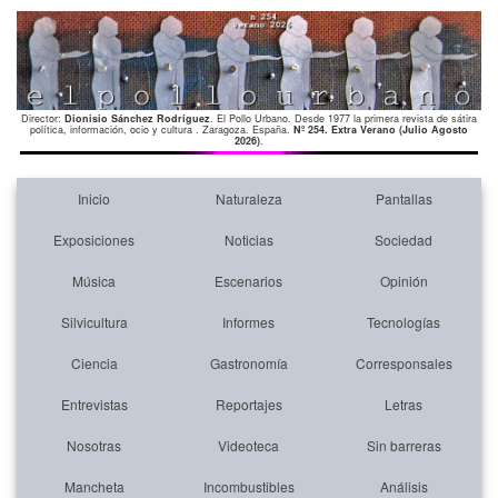
Director:
Dionisio Sánchez Rodríguez
. El Pollo Urbano. Desde 1977 la primera revista de sátira
política, información, ocio y cultura . Zaragoza. España.
Nº 254. Extra Verano (Julio Agosto
2026)
.
Inicio
Naturaleza
Pantallas
Exposiciones
Noticias
Sociedad
Música
Escenarios
Opinión
Silvicultura
Informes
Tecnologías
Ciencia
Gastronomía
Corresponsales
Entrevistas
Reportajes
Letras
Nosotras
Videoteca
Sin barreras
Mancheta
Incombustibles
Análisis