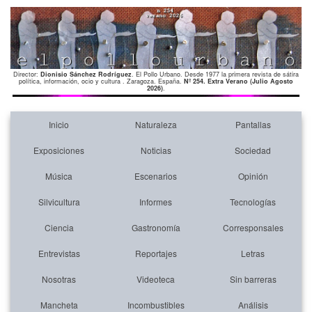
Director:
Dionisio Sánchez Rodríguez
. El Pollo Urbano. Desde 1977 la primera revista de sátira
política, información, ocio y cultura . Zaragoza. España.
Nº 254. Extra Verano (Julio Agosto
2026)
.
Inicio
Naturaleza
Pantallas
Exposiciones
Noticias
Sociedad
Música
Escenarios
Opinión
Silvicultura
Informes
Tecnologías
Ciencia
Gastronomía
Corresponsales
Entrevistas
Reportajes
Letras
Nosotras
Videoteca
Sin barreras
Mancheta
Incombustibles
Análisis