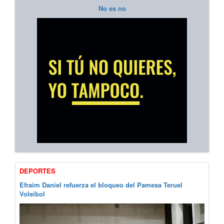
No es no
DEPORTES
Efraim Daniel refuerza el bloqueo del Pamesa Teruel
Voleibol