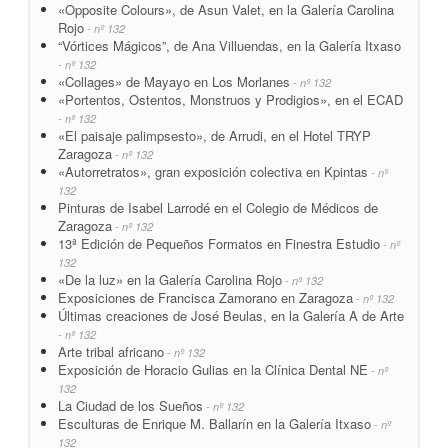
«Opposite Colours», de Asun Valet, en la Galería Carolina
Rojo
- nº 132
“Vórtices Mágicos”, de Ana Villuendas, en la Galería Itxaso
- nº 132
«Collages» de Mayayo en Los Morlanes
- nº 132
«Portentos, Ostentos, Monstruos y Prodigios», en el ECAD
- nº 132
«El paisaje palimpsesto», de Arrudi, en el Hotel TRYP
Zaragoza
- nº 132
«Autorretratos», gran exposición colectiva en Kpintas
- nº
132
Pinturas de Isabel Larrodé en el Colegio de Médicos de
Zaragoza
- nº 132
13ª Edición de Pequeños Formatos en Finestra Estudio
- nº
132
«De la luz» en la Galería Carolina Rojo
- nº 132
Exposiciones de Francisca Zamorano en Zaragoza
- nº 132
Últimas creaciones de José Beulas, en la Galería A de Arte
- nº 132
Arte tribal africano
- nº 132
Exposición de Horacio Gulias en la Clínica Dental NE
- nº
132
La Ciudad de los Sueños
- nº 132
Esculturas de Enrique M. Ballarín en la Galería Itxaso
- nº
132