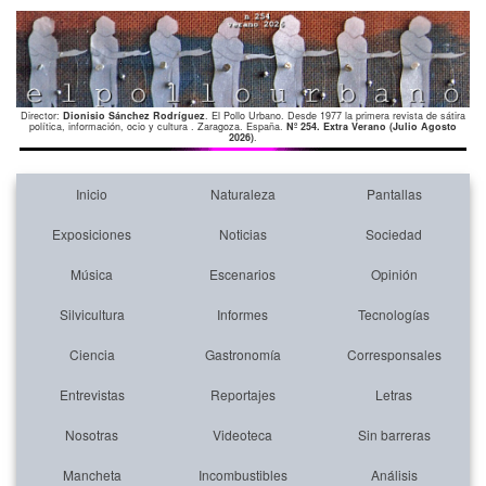
Director:
Dionisio Sánchez Rodríguez
. El Pollo Urbano. Desde 1977 la primera revista de sátira
política, información, ocio y cultura . Zaragoza. España.
Nº 254. Extra Verano (Julio Agosto
2026)
.
Inicio
Naturaleza
Pantallas
Exposiciones
Noticias
Sociedad
Música
Escenarios
Opinión
Silvicultura
Informes
Tecnologías
Ciencia
Gastronomía
Corresponsales
Entrevistas
Reportajes
Letras
Nosotras
Videoteca
Sin barreras
Mancheta
Incombustibles
Análisis