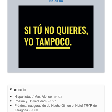
No es no
Sumario
Hispanistas / Max Alonso
- nº 178
Poesía y Universidad
- nº 147
Próxima inauguración de Nacho Gili en el Hotel TRYP de
Zaragoza
- nº 132