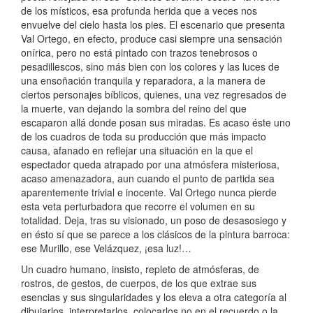
de los místicos, esa profunda herida que a veces nos
envuelve del cielo hasta los pies. El escenario que presenta
Val Ortego, en efecto, produce casi siempre una sensación
onírica, pero no está pintado con trazos tenebrosos o
pesadillescos, sino más bien con los colores y las luces de
una ensoñación tranquila y reparadora, a la manera de
ciertos personajes bíblicos, quienes, una vez regresados de
la muerte, van dejando la sombra del reino del que
escaparon allá donde posan sus miradas. Es acaso éste uno
de los cuadros de toda su producción que más impacto
causa, afanado en reflejar una situación en la que el
espectador queda atrapado por una atmósfera misteriosa,
acaso amenazadora, aun cuando el punto de partida sea
aparentemente trivial e inocente. Val Ortego nunca pierde
esta veta perturbadora que recorre el volumen en su
totalidad. Deja, tras su visionado, un poso de desasosiego y
en ésto sí que se parece a los clásicos de la pintura barroca:
ese Murillo, ese Velázquez, ¡esa luz!…
Un cuadro humano, insisto, repleto de atmósferas, de
rostros, de gestos, de cuerpos, de los que extrae sus
esencias y sus singularidades y los eleva a otra categoría al
dibujarlos, interpretarlos, colocarlos no en el recuerdo o la