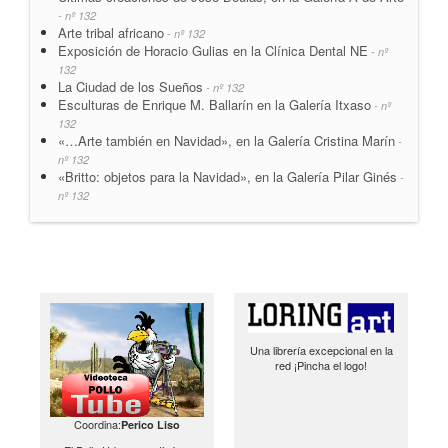
- nº 132
Arte tribal africano
- nº 132
Exposición de Horacio Gulias en la Clínica Dental NE
- nº
132
La Ciudad de los Sueños
- nº 132
Esculturas de Enrique M. Ballarín en la Galería Itxaso
- nº
132
«…Arte también en Navidad», en la Galería Cristina Marín
-
nº 132
«Britto: objetos para la Navidad», en la Galería Pilar Ginés
-
nº 132
Una librería excepcional en la
red ¡Pincha el logo!
Coordina:
Perico Liso