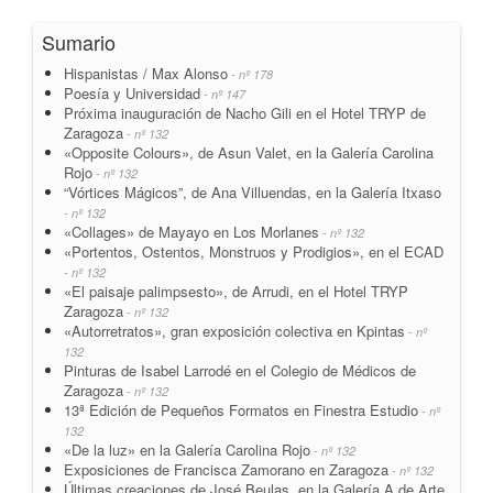
Sumario
Hispanistas / Max Alonso
- nº 178
Poesía y Universidad
- nº 147
Próxima inauguración de Nacho Gili en el Hotel TRYP de
Zaragoza
- nº 132
«Opposite Colours», de Asun Valet, en la Galería Carolina
Rojo
- nº 132
“Vórtices Mágicos”, de Ana Villuendas, en la Galería Itxaso
- nº 132
«Collages» de Mayayo en Los Morlanes
- nº 132
«Portentos, Ostentos, Monstruos y Prodigios», en el ECAD
- nº 132
«El paisaje palimpsesto», de Arrudi, en el Hotel TRYP
Zaragoza
- nº 132
«Autorretratos», gran exposición colectiva en Kpintas
- nº
132
Pinturas de Isabel Larrodé en el Colegio de Médicos de
Zaragoza
- nº 132
13ª Edición de Pequeños Formatos en Finestra Estudio
- nº
132
«De la luz» en la Galería Carolina Rojo
- nº 132
Exposiciones de Francisca Zamorano en Zaragoza
- nº 132
Últimas creaciones de José Beulas, en la Galería A de Arte