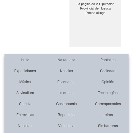
La página de la Diputación
Provincial de Huesca
¡Pincha el logo!
Inicio
Naturaleza
Pantallas
Exposiciones
Noticias
Sociedad
Música
Escenarios
Opinión
Silvicultura
Informes
Tecnologías
Ciencia
Gastronomía
Corresponsales
Entrevistas
Reportajes
Letras
Nosotras
Videoteca
Sin barreras