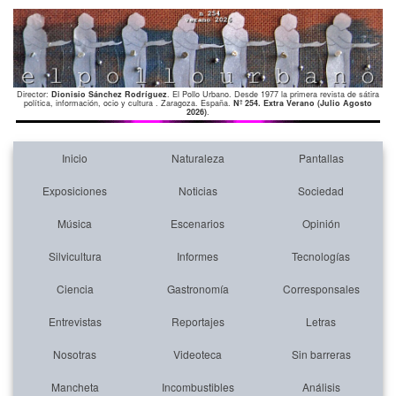
Director:
Dionisio Sánchez Rodríguez
. El Pollo Urbano. Desde 1977 la primera revista de sátira
política, información, ocio y cultura . Zaragoza. España.
Nº 254. Extra Verano (Julio Agosto
2026)
.
Inicio
Naturaleza
Pantallas
Exposiciones
Noticias
Sociedad
Música
Escenarios
Opinión
Silvicultura
Informes
Tecnologías
Ciencia
Gastronomía
Corresponsales
Entrevistas
Reportajes
Letras
Nosotras
Videoteca
Sin barreras
Mancheta
Incombustibles
Análisis