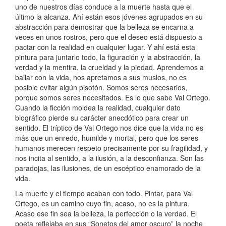
uno de nuestros días conduce a la muerte hasta que el
último la alcanza. Ahí están esos jóvenes agrupados en su
abstracción para demostrar que la belleza se encarna a
veces en unos rostros, pero que el deseo está dispuesto a
pactar con la realidad en cualquier lugar. Y ahí está esta
pintura para juntarlo todo, la figuración y la abstracción, la
verdad y la mentira, la crueldad y la piedad. Aprendemos a
bailar con la vida, nos apretamos a sus muslos, no es
posible evitar algún pisotón. Somos seres necesarios,
porque somos seres necesitados. Es lo que sabe Val Ortego.
Cuando la ficción moldea la realidad, cualquier dato
biográfico pierde su carácter anecdótico para crear un
sentido. El tríptico de Val Ortego nos dice que la vida no es
más que un enredo, humilde y mortal, pero que los seres
humanos merecen respeto precisamente por su fragilidad, y
nos incita al sentido, a la ilusión, a la desconfianza. Son las
paradojas, las ilusiones, de un escéptico enamorado de la
vida.
La muerte y el tiempo acaban con todo. Pintar, para Val
Ortego, es un camino cuyo fin, acaso, no es la pintura.
Acaso ese fin sea la belleza, la perfección o la verdad. El
poeta reflejaba en sus “Sonetos del amor oscuro” la noche