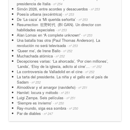
presidencia de Italia
- nº 254
Simón 2026, entre acordes y desacuerdos
- nº 253
Poesía urbana (excéntrica)
- nº 253
De ‘La caza’ a ‘Mi querida señorita’
- nº 253
Resurrection 狂野时代 (BI GAN). Un director con
habilidades especiales
- nº 253
Alan Lomax en “A complete unknown”
- nº 253
Una batalla tras otra (Paul Thomas Anderson). La
revolución no será televisada
- nº 253
‘Queer me’, de Irene Bailo
- nº 252
Muchachada atómica
- nº 252
Decepciones varias: ‘La ahorcada’, ‘Por cien millones’,
‘Landa’, ‘Eloy de la iglesia, adicto al cine’…
- nº 252
La controversia de Valladolid en el cine
- nº 252
La tarta del presidente. La niña y el gallo en el país de
Sadam
- nº 252
Almodóvar y el amargor (navideño)
- nº 251
Hamlet: locura y método
- nº 251
Luigi Zampa. Seis películas
- nº 251
‘Siempre es invierno’
- nº 250
Ray-mundo, siga esa sombra
- nº 250
Par de diables
- nº 247