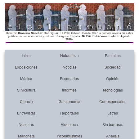
Director:
Dionisio Sánchez Rodríguez
. El Pollo Urbano. Desde 1977 la primera revista de sátira
política, información, ocio y cultura . Zaragoza. España.
Nº 254. Extra Verano (Julio Agosto
2026)
.
Inicio
Naturaleza
Pantallas
Exposiciones
Noticias
Sociedad
Música
Escenarios
Opinión
Silvicultura
Informes
Tecnologías
Ciencia
Gastronomía
Corresponsales
Entrevistas
Reportajes
Letras
Nosotras
Videoteca
Sin barreras
Mancheta
Incombustibles
Análisis