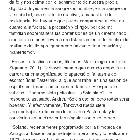
da fe y nos colma con el sentimiento de nuestra propia
dignidad. Inyecta en la sangre del hombre, en la sangre de
la sociedad, una suerte de reactivo, la capacidad de
resistencia. No hay arte que pueda compararse al cine en
cuanto a la fuerza, la precisión y el rigor, por eso me
fastidian sobremanera las pretensiones de un determinado
cine poético, pues llevan a un distanciamiento del hecho, del
realismo del tiempo, generando únicamente afectación y
manierismo”.
En sus fantásticos diarios, titulados ‘Martirologio’ (editorial
Sígueme, 2011), Tarkovski cuenta que cuando empezó su
carrera cinematográfica se le apareció el fantasma del
escritor Boris Pasternak, al que admiraba, en una sesión de
espiritismo durante un encuentro familiar. El espíritu le
vaticinó: “Rodarás siete películas”. “¿Solo siete?”, le
respondió, asustado, Andréi. “Solo siete, sí, pero todas serán
buenas”. Y, efectivamente, Tarkovski rueda siete
largometrajes, siete, como le adelantó Pasternak, y le
convierten en un director tan singular como venerado.
‘Solaris’, recientemente programado por la filmoteca de
Zaragoza, hace el largometraje número tres, y lo realiza en
1972, después de ‘La infancia de Iván’, drama bélico que