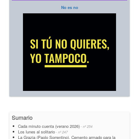
No es no
Sumario
Cada minuto cuenta (verano 2026)
- nº 254
Los lunes al solitario
- nº 247
La Grazia (Paolo Sorrentino). Cemento armado para la