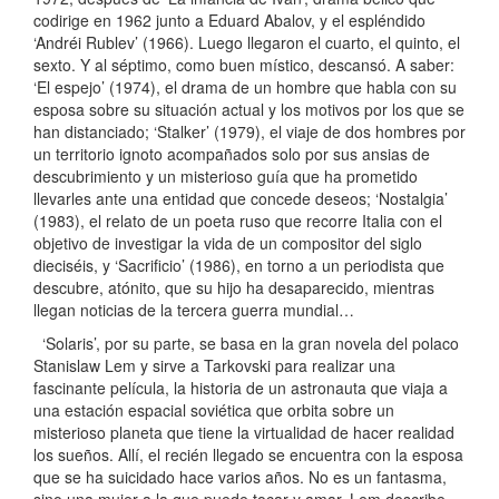
codirige en 1962 junto a Eduard Abalov, y el espléndido
‘Andréi Rublev’ (1966). Luego llegaron el cuarto, el quinto, el
sexto. Y al séptimo, como buen místico, descansó. A saber:
‘El espejo’ (1974), el drama de un hombre que habla con su
esposa sobre su situación actual y los motivos por los que se
han distanciado; ‘Stalker’ (1979), el viaje de dos hombres por
un territorio ignoto acompañados solo por sus ansias de
descubrimiento y un misterioso guía que ha prometido
llevarles ante una entidad que concede deseos; ‘Nostalgia’
(1983), el relato de un poeta ruso que recorre Italia con el
objetivo de investigar la vida de un compositor del siglo
dieciséis, y ‘Sacrificio’ (1986), en torno a un periodista que
descubre, atónito, que su hijo ha desaparecido, mientras
llegan noticias de la tercera guerra mundial…
‘Solaris’, por su parte, se basa en la gran novela del polaco
Stanislaw Lem y sirve a Tarkovski para realizar una
fascinante película, la historia de un astronauta que viaja a
una estación espacial soviética que orbita sobre un
misterioso planeta que tiene la virtualidad de hacer realidad
los sueños. Allí, el recién llegado se encuentra con la esposa
que se ha suicidado hace varios años. No es un fantasma,
sino una mujer a la que puede tocar y amar. Lem describe