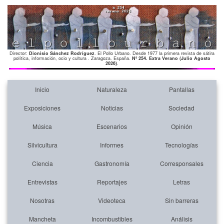
Director:
Dionisio Sánchez Rodríguez
. El Pollo Urbano. Desde 1977 la primera revista de sátira
política, información, ocio y cultura . Zaragoza. España.
Nº 254. Extra Verano (Julio Agosto
2026)
.
Inicio
Naturaleza
Pantallas
Exposiciones
Noticias
Sociedad
Música
Escenarios
Opinión
Silvicultura
Informes
Tecnologías
Ciencia
Gastronomía
Corresponsales
Entrevistas
Reportajes
Letras
Nosotras
Videoteca
Sin barreras
Mancheta
Incombustibles
Análisis