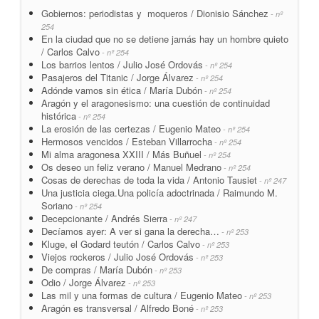
Gobiernos: periodistas y moqueros / Dionisio Sánchez
- nº
254
En la ciudad que no se detiene jamás hay un hombre quieto
/ Carlos Calvo
- nº 254
Los barrios lentos / Julio José Ordovás
- nº 254
Pasajeros del Titanic / Jorge Álvarez
- nº 254
Adónde vamos sin ética / María Dubón
- nº 254
Aragón y el aragonesismo: una cuestión de continuidad
histórica
- nº 254
La erosión de las certezas / Eugenio Mateo
- nº 254
Hermosos vencidos / Esteban Villarrocha
- nº 254
Mi alma aragonesa XXIII / Más Buñuel
- nº 254
Os deseo un feliz verano / Manuel Medrano
- nº 254
Cosas de derechas de toda la vida / Antonio Tausiet
- nº 247
Una justicia ciega.Una policía adoctrinada / Raimundo M.
Soriano
- nº 254
Decepcionante / Andrés Sierra
- nº 247
Decíamos ayer: A ver si gana la derecha…
- nº 253
Kluge, el Godard teutón / Carlos Calvo
- nº 253
Viejos rockeros / Julio José Ordovás
- nº 253
De compras / María Dubón
- nº 253
Odio / Jorge Álvarez
- nº 253
Las mil y una formas de cultura / Eugenio Mateo
- nº 253
Aragón es transversal / Alfredo Boné
- nº 253