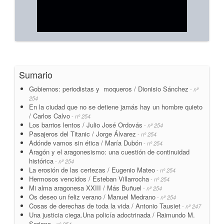
Sumario
Gobiernos: periodistas y moqueros / Dionisio Sánchez
- nº
254
En la ciudad que no se detiene jamás hay un hombre quieto
/ Carlos Calvo
- nº 254
Los barrios lentos / Julio José Ordovás
- nº 254
Pasajeros del Titanic / Jorge Álvarez
- nº 254
Adónde vamos sin ética / María Dubón
- nº 254
Aragón y el aragonesismo: una cuestión de continuidad
histórica
- nº 254
La erosión de las certezas / Eugenio Mateo
- nº 254
Hermosos vencidos / Esteban Villarrocha
- nº 254
Mi alma aragonesa XXIII / Más Buñuel
- nº 254
Os deseo un feliz verano / Manuel Medrano
- nº 254
Cosas de derechas de toda la vida / Antonio Tausiet
- nº 247
Una justicia ciega.Una policía adoctrinada / Raimundo M.
Soriano