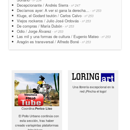
- nº 254
Decepcionante / Andrés Sierra
- nº 247
Decíamos ayer: A ver si gana la derecha…
- nº 253
Kluge, el Godard teutón / Carlos Calvo
- nº 253
Viejos rockeros / Julio José Ordovás
- nº 253
De compras / María Dubón
- nº 253
Odio / Jorge Álvarez
- nº 253
Las mil y una formas de cultura / Eugenio Mateo
- nº 253
Aragón es transversal / Alfredo Boné
- nº 253
Una librería excepcional en la
red ¡Pincha el logo!
Coordina:
Perico Liso
El Pollo Urbano continúa con
esta sección, tras haber
creado variopintas plataformas
televisivas…