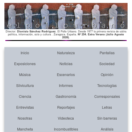
Director:
Dionisio Sánchez Rodríguez
. El Pollo Urbano. Desde 1977 la primera revista de sátira
política, información, ocio y cultura . Zaragoza. España.
Nº 254. Extra Verano (Julio Agosto
2026)
.
Inicio
Naturaleza
Pantallas
Exposiciones
Noticias
Sociedad
Música
Escenarios
Opinión
Silvicultura
Informes
Tecnologías
Ciencia
Gastronomía
Corresponsales
Entrevistas
Reportajes
Letras
Nosotras
Videoteca
Sin barreras
Mancheta
Incombustibles
Análisis