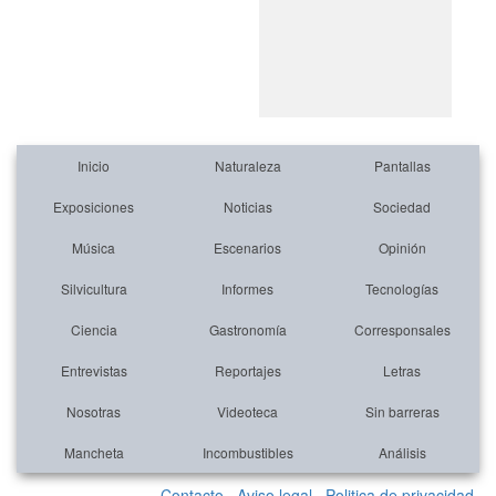
Inicio
Naturaleza
Pantallas
Exposiciones
Noticias
Sociedad
Música
Escenarios
Opinión
Silvicultura
Informes
Tecnologías
Ciencia
Gastronomía
Corresponsales
Entrevistas
Reportajes
Letras
Nosotras
Videoteca
Sin barreras
Mancheta
Incombustibles
Análisis
Contacto
Aviso legal
Politica de privacidad