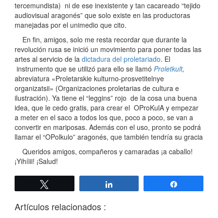
tercemundista) ni de ese inexistente y tan cacareado “tejido
audiovisual aragonés” que solo existe en las productoras
manejadas por el unimedio que cito.
En fin, amigos, solo me resta recordar que durante la
revolución rusa se inició un movimiento para poner todas las
artes al servicio de la
dictadura del proletariado
. El
instrumento que se utilizó para ello se llamó
Proletkult
,
abreviatura «Proletarskie kulturno-prosvetitelnye
organizatsii» (Organizaciones proletarias de cultura e
ilustración). Ya tiene el “leggins” rojo de la cosa una buena
idea, que le cedo gratis, para crear el OProKulA y empezar
a meter en el saco a todos los que, poco a poco, se van a
convertir en mariposas. Además con el uso, pronto se podrá
llamar el “OPolkulo” aragonés, que también tendría su gracia
Queridos amigos, compañeros y camaradas ¡a caballo!
¡Yihíiii! ¡Salud!
Twittear
Compartir
Compartir
Artículos relacionados :