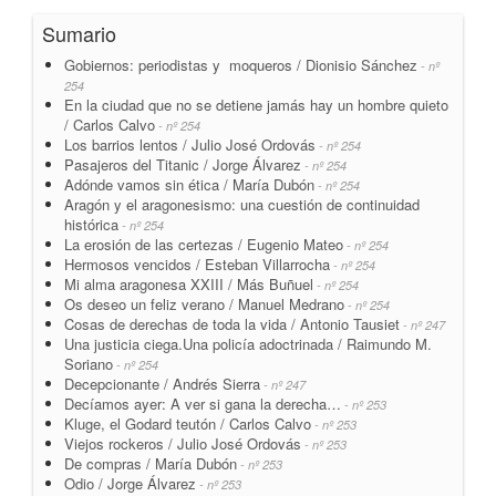
Sumario
Gobiernos: periodistas y moqueros / Dionisio Sánchez
- nº
254
En la ciudad que no se detiene jamás hay un hombre quieto
/ Carlos Calvo
- nº 254
Los barrios lentos / Julio José Ordovás
- nº 254
Pasajeros del Titanic / Jorge Álvarez
- nº 254
Adónde vamos sin ética / María Dubón
- nº 254
Aragón y el aragonesismo: una cuestión de continuidad
histórica
- nº 254
La erosión de las certezas / Eugenio Mateo
- nº 254
Hermosos vencidos / Esteban Villarrocha
- nº 254
Mi alma aragonesa XXIII / Más Buñuel
- nº 254
Os deseo un feliz verano / Manuel Medrano
- nº 254
Cosas de derechas de toda la vida / Antonio Tausiet
- nº 247
Una justicia ciega.Una policía adoctrinada / Raimundo M.
Soriano
- nº 254
Decepcionante / Andrés Sierra
- nº 247
Decíamos ayer: A ver si gana la derecha…
- nº 253
Kluge, el Godard teutón / Carlos Calvo
- nº 253
Viejos rockeros / Julio José Ordovás
- nº 253
De compras / María Dubón
- nº 253
Odio / Jorge Álvarez
- nº 253