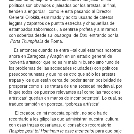
políticos son obviados o jaleados por los artistas, al final,
tienden a engordar –como le está pasando al Director
General Ollokiki, esmirriado y adicto usuario de catetos
leggins y zapatitos de puntita estrecha y chaquetillas de
estampados zaborreicos-, a sentirse profeta y a mirarnos
con soberbia desde su
quadriga
de
Dux
entrando por la
Porta Triumphalis
de Roma.
Es entonces cuando se entra –tal cual estamos nosotros
ahora en Zaragoza y Aragón en un estadio general de
“povertà artistico” que no es ni malo ni bueno sino “uno de
los problemas del las sociedades (ciudades) con políticos
pseudocomunistas y que no es otro que sólo los artistas
trepas y los que están cerca del poder tienen posibilidad de
prosperar como si se tratara de una sociedad medieval, por
lo que todos los puestos relevantes así como las “acciones
artísticas” quedan en manos de incompetentes”
.
Lo cual, se
traduce también en pobreza, “pobreza artística”
El creador, en mi modesta opinión, no solo ha de
recordarle a los gilipollas que administran nuestra cultura
con esas trazas cesarianas, el consabido recordatorio
Respice post te! Hominem te esse memento!
para que baje