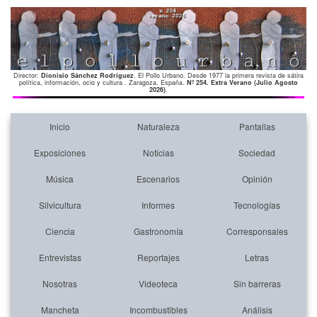
Director:
Dionisio Sánchez Rodríguez
. El Pollo Urbano. Desde 1977 la primera revista de sátira
política, información, ocio y cultura . Zaragoza. España.
Nº 254. Extra Verano (Julio Agosto
2026)
.
Inicio
Naturaleza
Pantallas
Exposiciones
Noticias
Sociedad
Música
Escenarios
Opinión
Silvicultura
Informes
Tecnologías
Ciencia
Gastronomía
Corresponsales
Entrevistas
Reportajes
Letras
Nosotras
Videoteca
Sin barreras
Mancheta
Incombustibles
Análisis