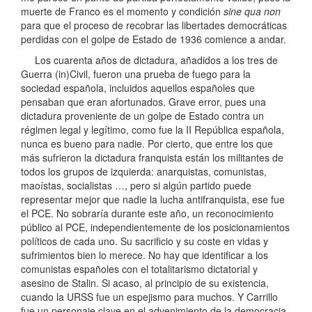
muerte de Franco es el momento y condición
sine qua non
para que el proceso de recobrar las libertades democráticas
perdidas con el golpe de Estado de 1936 comience a andar.
Los cuarenta años de dictadura, añadidos a los tres de
Guerra (in)Civil, fueron una prueba de fuego para la
sociedad española, incluidos aquellos españoles que
pensaban que eran afortunados. Grave error, pues una
dictadura proveniente de un golpe de Estado contra un
régimen legal y legítimo, como fue la II República española,
nunca es bueno para nadie. Por cierto, que entre los que
más sufrieron la dictadura franquista están los militantes de
todos los grupos de izquierda: anarquistas, comunistas,
maoístas, socialistas …, pero si algún partido puede
representar mejor que nadie la lucha antifranquista, ese fue
el PCE. No sobraría durante este año, un reconocimiento
público al PCE, independientemente de los posicionamientos
políticos de cada uno. Su sacrificio y su coste en vidas y
sufrimientos bien lo merece. No hay que identificar a los
comunistas españoles con el totalitarismo dictatorial y
asesino de Stalin. Si acaso, al principio de su existencia,
cuando la URSS fue un espejismo para muchos. Y Carrillo
fue un personaje clave en el advenimiento de la democracia