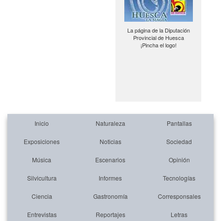
La página de la Diputación
Provincial de Huesca
¡Pincha el logo!
Inicio
Naturaleza
Pantallas
Exposiciones
Noticias
Sociedad
Música
Escenarios
Opinión
Silvicultura
Informes
Tecnologías
Ciencia
Gastronomía
Corresponsales
Entrevistas
Reportajes
Letras