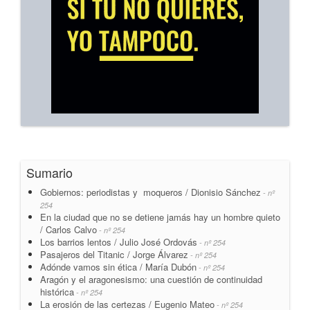
Sumario
Gobiernos: periodistas y moqueros / Dionisio Sánchez
- nº
254
En la ciudad que no se detiene jamás hay un hombre quieto
/ Carlos Calvo
- nº 254
Los barrios lentos / Julio José Ordovás
- nº 254
Pasajeros del Titanic / Jorge Álvarez
- nº 254
Adónde vamos sin ética / María Dubón
- nº 254
Aragón y el aragonesismo: una cuestión de continuidad
histórica
- nº 254
La erosión de las certezas / Eugenio Mateo
- nº 254