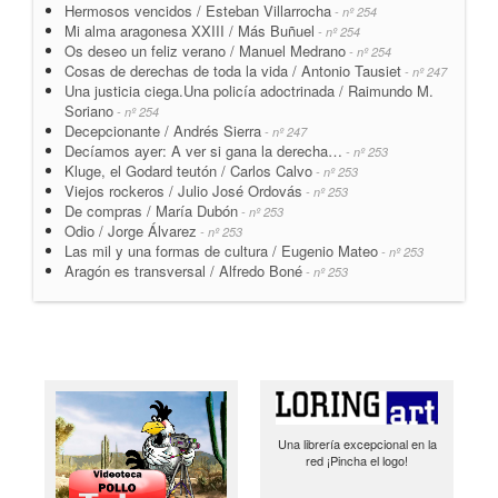
Hermosos vencidos / Esteban Villarrocha
- nº 254
Mi alma aragonesa XXIII / Más Buñuel
- nº 254
Os deseo un feliz verano / Manuel Medrano
- nº 254
Cosas de derechas de toda la vida / Antonio Tausiet
- nº 247
Una justicia ciega.Una policía adoctrinada / Raimundo M.
Soriano
- nº 254
Decepcionante / Andrés Sierra
- nº 247
Decíamos ayer: A ver si gana la derecha…
- nº 253
Kluge, el Godard teutón / Carlos Calvo
- nº 253
Viejos rockeros / Julio José Ordovás
- nº 253
De compras / María Dubón
- nº 253
Odio / Jorge Álvarez
- nº 253
Las mil y una formas de cultura / Eugenio Mateo
- nº 253
Aragón es transversal / Alfredo Boné
- nº 253
Una librería excepcional en la
red ¡Pincha el logo!