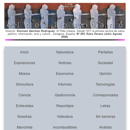
Director:
Dionisio Sánchez Rodríguez
. El Pollo Urbano. Desde 1977 la primera revista de sátira
política, información, ocio y cultura . Zaragoza. España.
Nº 254. Extra Verano (Julio Agosto
2026)
.
Inicio
Naturaleza
Pantallas
Exposiciones
Noticias
Sociedad
Música
Escenarios
Opinión
Silvicultura
Informes
Tecnologías
Ciencia
Gastronomía
Corresponsales
Entrevistas
Reportajes
Letras
Nosotras
Videoteca
Sin barreras
Mancheta
Incombustibles
Análisis