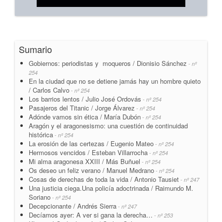
Sumario
Gobiernos: periodistas y moqueros / Dionisio Sánchez
- nº
254
En la ciudad que no se detiene jamás hay un hombre quieto
/ Carlos Calvo
- nº 254
Los barrios lentos / Julio José Ordovás
- nº 254
Pasajeros del Titanic / Jorge Álvarez
- nº 254
Adónde vamos sin ética / María Dubón
- nº 254
Aragón y el aragonesismo: una cuestión de continuidad
histórica
- nº 254
La erosión de las certezas / Eugenio Mateo
- nº 254
Hermosos vencidos / Esteban Villarrocha
- nº 254
Mi alma aragonesa XXIII / Más Buñuel
- nº 254
Os deseo un feliz verano / Manuel Medrano
- nº 254
Cosas de derechas de toda la vida / Antonio Tausiet
- nº 247
Una justicia ciega.Una policía adoctrinada / Raimundo M.
Soriano
- nº 254
Decepcionante / Andrés Sierra
- nº 247
Decíamos ayer: A ver si gana la derecha…
- nº 253