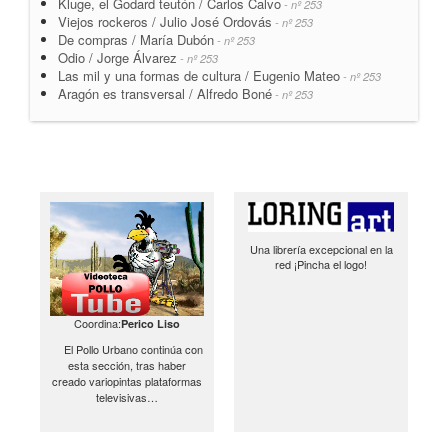
Kluge, el Godard teutón / Carlos Calvo
- nº 253
Viejos rockeros / Julio José Ordovás
- nº 253
De compras / María Dubón
- nº 253
Odio / Jorge Álvarez
- nº 253
Las mil y una formas de cultura / Eugenio Mateo
- nº 253
Aragón es transversal / Alfredo Boné
- nº 253
Una librería excepcional en la
red ¡Pincha el logo!
Coordina:
Perico Liso
El Pollo Urbano continúa con
esta sección, tras haber
creado variopintas plataformas
televisivas…