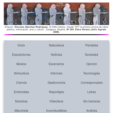
Director:
Dionisio Sánchez Rodríguez
. El Pollo Urbano. Desde 1977 la primera revista de sátira
política, información, ocio y cultura . Zaragoza. España.
Nº 254. Extra Verano (Julio Agosto
2026)
.
Inicio
Naturaleza
Pantallas
Exposiciones
Noticias
Sociedad
Música
Escenarios
Opinión
Silvicultura
Informes
Tecnologías
Ciencia
Gastronomía
Corresponsales
Entrevistas
Reportajes
Letras
Nosotras
Videoteca
Sin barreras
Mancheta
Incombustibles
Análisis