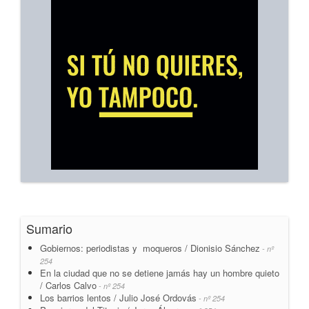
Sumario
Gobiernos: periodistas y moqueros / Dionisio Sánchez
- nº
254
En la ciudad que no se detiene jamás hay un hombre quieto
/ Carlos Calvo
- nº 254
Los barrios lentos / Julio José Ordovás
- nº 254