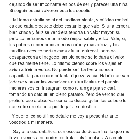
dejando de ser importante en pos de ser y parecer una niña.
Si seguimos así volveremos a los dodotis.
Mi tema estrella es el del medioambiente, y mi idea radical
es que cada producto debe costar lo que vale. Si una ternera
bien criada y feliz se vendiera tendría un valor mayor, sí,
pero comeríamos de un modo responsable y ético. Vale, sí,
los pobres comeríamos menos carne y más arroz; y los
malditos ricos comerían cada día un entrecot, pero no
desaparecería el negocio, simplemente se le daría el valor
que realmente tiene. Lo mismo pienso sobre los viajes en
avión a treinta euros. No puede ser. La tierra no está
capacitada para soportar tanta riqueza vacía. Habrá que san
joderse y pasar las vacaciones en las fiestas del pueblo
mientras ves en Instagram como tu amiga pija se está
tomando un daiquiri en pleno paraíso. Pero de verdad que
prefiero eso a observar cómo se descongelan los polos o lo
que sufre un elefante por llegar a su destino.
Y bueno, como último detalle me voy a presentar ante
vosotros a mi manera.
Soy una cuarentañera con exceso de dopamina, lo que me
lleva a veces a no poder controlar mis impulsos. A cambio