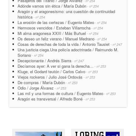
Pasajeros del Titanic / Jorge Álvarez
- nº 254
Adónde vamos sin ética / María Dubón
- nº 254
Aragón y el aragonesismo: una cuestión de continuidad
histórica
- nº 254
La erosión de las certezas / Eugenio Mateo
- nº 254
Hermosos vencidos / Esteban Villarrocha
- nº 254
Mi alma aragonesa XXIII / Más Buñuel
- nº 254
Os deseo un feliz verano / Manuel Medrano
- nº 254
Cosas de derechas de toda la vida / Antonio Tausiet
- nº 247
Una justicia ciega.Una policía adoctrinada / Raimundo M.
Soriano
- nº 254
Decepcionante / Andrés Sierra
- nº 247
Decíamos ayer: A ver si gana la derecha…
- nº 253
Kluge, el Godard teutón / Carlos Calvo
- nº 253
Viejos rockeros / Julio José Ordovás
- nº 253
De compras / María Dubón
- nº 253
Odio / Jorge Álvarez
- nº 253
Las mil y una formas de cultura / Eugenio Mateo
- nº 253
Aragón es transversal / Alfredo Boné
- nº 253