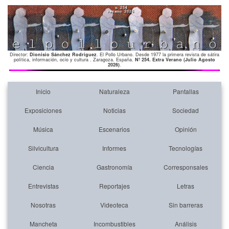
Director:
Dionisio Sánchez Rodríguez
. El Pollo Urbano. Desde 1977 la primera revista de sátira
política, información, ocio y cultura . Zaragoza. España.
Nº 254. Extra Verano (Julio Agosto
2026)
.
Inicio
Naturaleza
Pantallas
Exposiciones
Noticias
Sociedad
Música
Escenarios
Opinión
Silvicultura
Informes
Tecnologías
Ciencia
Gastronomía
Corresponsales
Entrevistas
Reportajes
Letras
Nosotras
Videoteca
Sin barreras
Mancheta
Incombustibles
Análisis