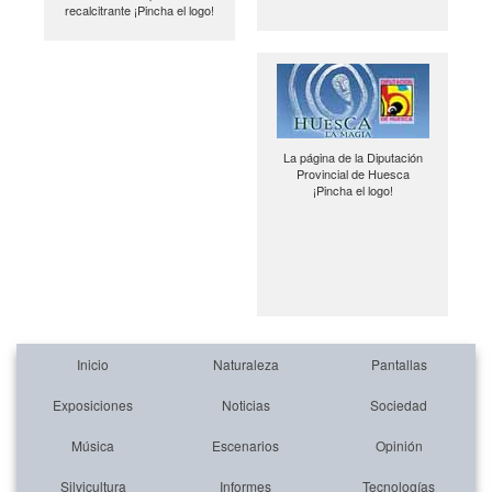
recalcitrante ¡Pincha el logo!
La página de la Diputación
Provincial de Huesca
¡Pincha el logo!
Inicio
Naturaleza
Pantallas
Exposiciones
Noticias
Sociedad
Música
Escenarios
Opinión
Silvicultura
Informes
Tecnologías