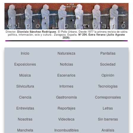
Director:
Dionisio Sánchez Rodríguez
. El Pollo Urbano. Desde 1977 la primera revista de sátira
política, información, ocio y cultura . Zaragoza. España.
Nº 254. Extra Verano (Julio Agosto
2026)
.
Inicio
Naturaleza
Pantallas
Exposiciones
Noticias
Sociedad
Música
Escenarios
Opinión
Silvicultura
Informes
Tecnologías
Ciencia
Gastronomía
Corresponsales
Entrevistas
Reportajes
Letras
Nosotras
Videoteca
Sin barreras
Mancheta
Incombustibles
Análisis