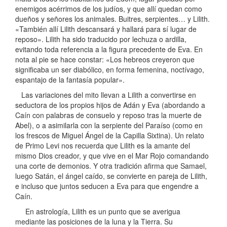
enemigos acérrimos de los judíos, y que allí quedan como
dueños y señores los animales. Buitres, serpientes… y Lilith.
«También allí Lilith descansará y hallará para sí lugar de
reposo». Lilith ha sido traducido por lechuza o ardilla,
evitando toda referencia a la figura precedente de Eva. En
nota al pie se hace constar: «Los hebreos creyeron que
significaba un ser diabólico, en forma femenina, noctívago,
espantajo de la fantasía popular».
Las variaciones del mito llevan a Lilith a convertirse en
seductora de los propios hijos de Adán y Eva (abordando a
Caín con palabras de consuelo y reposo tras la muerte de
Abel), o a asimilarla con la serpiente del Paraíso (como en
los frescos de Miguel Ángel de la Capilla Sixtina). Un relato
de Primo Levi nos recuerda que Lilith es la amante del
mismo Dios creador, y que vive en el Mar Rojo comandando
una corte de demonios. Y otra tradición afirma que Samael,
luego Satán, el ángel caído, se convierte en pareja de Lilith,
e incluso que juntos seducen a Eva para que engendre a
Caín.
En astrología, Lilith es un punto que se averigua
mediante las posiciones de la luna y la Tierra. Su