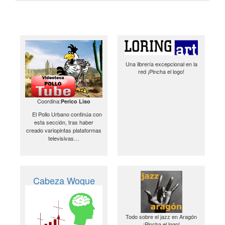
Una librería excepcional en la
red ¡Pincha el logo!
Coordina:
Perico Liso
El Pollo Urbano continúa con
esta sección, tras haber
creado variopintas plataformas
televisivas…
Cabeza Woque
Todo sobre el jazz en Aragón
¡Pincha el logo!