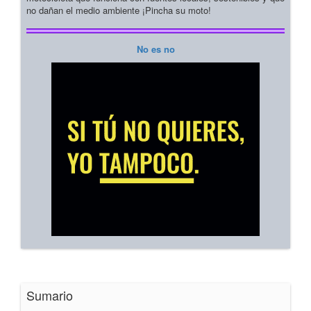
no dañan el medio ambiente ¡Pincha su moto!
No es no
Sumario