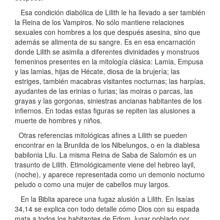
Esa condición diabólica de Lilith le ha llevado a ser también
la Reina de los Vampiros. No sólo mantiene relaciones
sexuales con hombres a los que después asesina, sino que
además se alimenta de su sangre. Es en esa encarnación
donde Lilith se asimila a diferentes divinidades y monstruos
femeninos presentes en la mitología clásica: Lamia, Empusa
y las lamias, hijas de Hécate, diosa de la brujería; las
estriges, también macabras visitantes nocturnas; las harpías,
ayudantes de las erinias o furias; las moiras o parcas, las
grayas y las gorgonas, siniestras ancianas habitantes de los
infiernos. En todas estas figuras se repiten las alusiones a
muerte de hombres y niños.
Otras referencias mitológicas afines a Lilith se pueden
encontrar en la Brunilda de los Nibelungos, o en la diablesa
babilonia Lilu. La misma Reina de Saba de Salomón es un
trasunto de Lilith. Etimológicamente viene del hebreo layil,
(noche), y aparece representada como un demonio nocturno
peludo o como una mujer de cabellos muy largos.
En la Biblia aparece una fugaz alusión a Lilith. En Isaías
34,14 se explica con todo detalle cómo Dios con su espada
mata a todos los habitantes de Edom, lugar poblado por