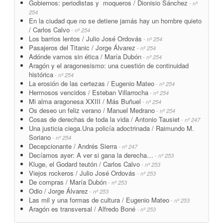
Gobiernos: periodistas y moqueros / Dionisio Sánchez
- nº
254
En la ciudad que no se detiene jamás hay un hombre quieto
/ Carlos Calvo
- nº 254
Los barrios lentos / Julio José Ordovás
- nº 254
Pasajeros del Titanic / Jorge Álvarez
- nº 254
Adónde vamos sin ética / María Dubón
- nº 254
Aragón y el aragonesismo: una cuestión de continuidad
histórica
- nº 254
La erosión de las certezas / Eugenio Mateo
- nº 254
Hermosos vencidos / Esteban Villarrocha
- nº 254
Mi alma aragonesa XXIII / Más Buñuel
- nº 254
Os deseo un feliz verano / Manuel Medrano
- nº 254
Cosas de derechas de toda la vida / Antonio Tausiet
- nº 247
Una justicia ciega.Una policía adoctrinada / Raimundo M.
Soriano
- nº 254
Decepcionante / Andrés Sierra
- nº 247
Decíamos ayer: A ver si gana la derecha…
- nº 253
Kluge, el Godard teutón / Carlos Calvo
- nº 253
Viejos rockeros / Julio José Ordovás
- nº 253
De compras / María Dubón
- nº 253
Odio / Jorge Álvarez
- nº 253
Las mil y una formas de cultura / Eugenio Mateo
- nº 253
Aragón es transversal / Alfredo Boné
- nº 253