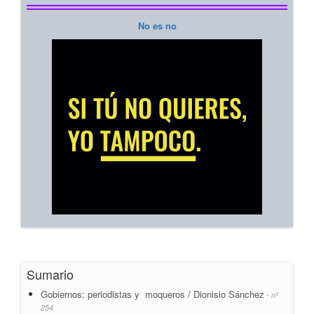
No es no
Sumario
Gobiernos: periodistas y moqueros / Dionisio Sánchez
- nº
254