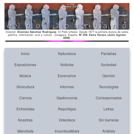
Director:
Dionisio Sánchez Rodríguez
. El Pollo Urbano. Desde 1977 la primera revista de sátira
política, información, ocio y cultura . Zaragoza. España.
Nº 254. Extra Verano (Julio Agosto
2026)
.
Inicio
Naturaleza
Pantallas
Exposiciones
Noticias
Sociedad
Música
Escenarios
Opinión
Silvicultura
Informes
Tecnologías
Ciencia
Gastronomía
Corresponsales
Entrevistas
Reportajes
Letras
Nosotras
Videoteca
Sin barreras
Mancheta
Incombustibles
Análisis