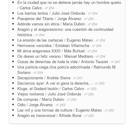
En la ciudad que no se detiene jamás hay un hombre quieto
/ Carlos Calvo
- nº 254
Los barrios lentos / Julio José Ordovás
- nº 254
Pasajeros del Titanic / Jorge Álvarez
- nº 254
Adónde vamos sin ética / María Dubón
- nº 254
Aragón y el aragonesismo: una cuestión de continuidad
histórica
- nº 254
La erosión de las certezas / Eugenio Mateo
- nº 254
Hermosos vencidos / Esteban Villarrocha
- nº 254
Mi alma aragonesa XXIII / Más Buñuel
- nº 254
Os deseo un feliz verano / Manuel Medrano
- nº 254
Cosas de derechas de toda la vida / Antonio Tausiet
- nº 247
Una justicia ciega.Una policía adoctrinada / Raimundo M.
Soriano
- nº 254
Decepcionante / Andrés Sierra
- nº 247
Decíamos ayer: A ver si gana la derecha…
- nº 253
Kluge, el Godard teutón / Carlos Calvo
- nº 253
Viejos rockeros / Julio José Ordovás
- nº 253
De compras / María Dubón
- nº 253
Odio / Jorge Álvarez
- nº 253
Las mil y una formas de cultura / Eugenio Mateo
- nº 253
Aragón es transversal / Alfredo Boné
- nº 253