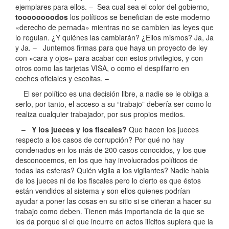
ejemplares para ellos. – Sea cual sea el color del gobierno,
toooooooodos
los políticos se benefician de este moderno
«derecho de pernada» mientras no se cambien las leyes que
lo regulan. ¿Y quiénes las cambiarán? ¿Ellos mismos? Ja, Ja
y Ja. – Juntemos firmas para que haya un proyecto de ley
con «cara y ojos» para acabar con estos privilegios, y con
otros como las tarjetas VISA, o como el despilfarro en
coches oficiales y escoltas. –
El ser político es una decisión libre, a nadie se le obliga a
serlo, por tanto, el acceso a su “trabajo” debería ser como lo
realiza cualquier trabajador, por sus propios medios.
–
Y los jueces y los fiscales?
Que hacen los jueces
respecto a los casos de corrupción? Por qué no hay
condenados en los más de 200 casos conocidos, y los que
desconocemos, en los que hay involucrados políticos de
todas las esferas? Quién vigila a los vigilantes? Nadie habla
de los jueces ni de los fiscales pero lo cierto es que éstos
están vendidos al sistema y son ellos quienes podrían
ayudar a poner las cosas en su sitio si se ciñeran a hacer su
trabajo como deben. Tienen más importancia de la que se
les da porque si el que incurre en actos ilícitos supiera que la