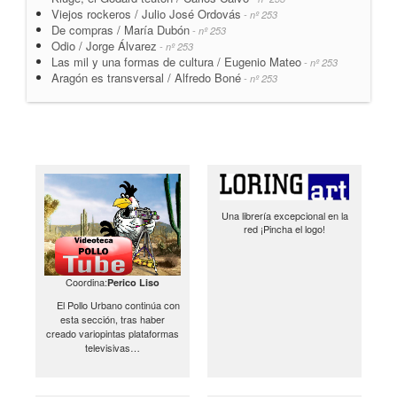
Viejos rockeros / Julio José Ordovás
- nº 253
De compras / María Dubón
- nº 253
Odio / Jorge Álvarez
- nº 253
Las mil y una formas de cultura / Eugenio Mateo
- nº 253
Aragón es transversal / Alfredo Boné
- nº 253
Una librería excepcional en la
red ¡Pincha el logo!
Coordina:
Perico Liso
El Pollo Urbano continúa con
esta sección, tras haber
creado variopintas plataformas
televisivas…