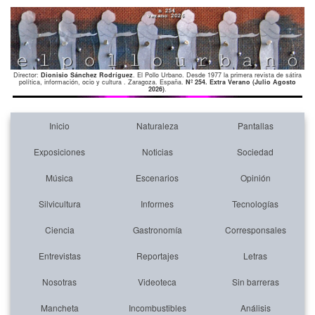
Director:
Dionisio Sánchez Rodríguez
. El Pollo Urbano. Desde 1977 la primera revista de sátira
política, información, ocio y cultura . Zaragoza. España.
Nº 254. Extra Verano (Julio Agosto
2026)
.
Inicio
Naturaleza
Pantallas
Exposiciones
Noticias
Sociedad
Música
Escenarios
Opinión
Silvicultura
Informes
Tecnologías
Ciencia
Gastronomía
Corresponsales
Entrevistas
Reportajes
Letras
Nosotras
Videoteca
Sin barreras
Mancheta
Incombustibles
Análisis