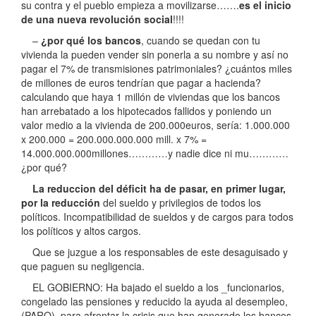
su contra y el pueblo empieza a movilizarse…….
es el inicio
de una nueva revolución social
!!!!
–
¿por qué los bancos
, cuando se quedan con tu
vivienda la pueden vender sin ponerla a su nombre y así no
pagar el 7% de transmisiones patrimoniales? ¿cuántos miles
de millones de euros tendrían que pagar a hacienda?
calculando que haya 1 millón de viviendas que los bancos
han arrebatado a los hipotecados fallidos y poniendo un
valor medio a la vivienda de 200.000euros, sería: 1.000.000
x 200.000 = 200.000.000.000 mill. x 7% =
14.000.000.000millones…………y nadie dice ni mu…………
¿por qué?
La reduccion del déficit ha de pasar, en primer lugar,
por la reducción
del sueldo y privilegios de todos los
políticos. Incompatibilidad de sueldos y de cargos para todos
los políticos y altos cargos.
Que se juzgue a los responsables de este desaguisado y
que paguen su negligencia.
EL GOBIERNO: Ha bajado el sueldo a los _funcionarios,
congelado las pensiones y reducido la ayuda al desempleo,
(PARO), para afrontar la crisis que han generado los bancos,