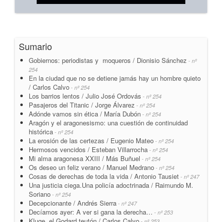
Sumario
Gobiernos: periodistas y moqueros / Dionisio Sánchez
- nº
254
En la ciudad que no se detiene jamás hay un hombre quieto
/ Carlos Calvo
- nº 254
Los barrios lentos / Julio José Ordovás
- nº 254
Pasajeros del Titanic / Jorge Álvarez
- nº 254
Adónde vamos sin ética / María Dubón
- nº 254
Aragón y el aragonesismo: una cuestión de continuidad
histórica
- nº 254
La erosión de las certezas / Eugenio Mateo
- nº 254
Hermosos vencidos / Esteban Villarrocha
- nº 254
Mi alma aragonesa XXIII / Más Buñuel
- nº 254
Os deseo un feliz verano / Manuel Medrano
- nº 254
Cosas de derechas de toda la vida / Antonio Tausiet
- nº 247
Una justicia ciega.Una policía adoctrinada / Raimundo M.
Soriano
- nº 254
Decepcionante / Andrés Sierra
- nº 247
Decíamos ayer: A ver si gana la derecha…
- nº 253
Kluge, el Godard teutón / Carlos Calvo
- nº 253