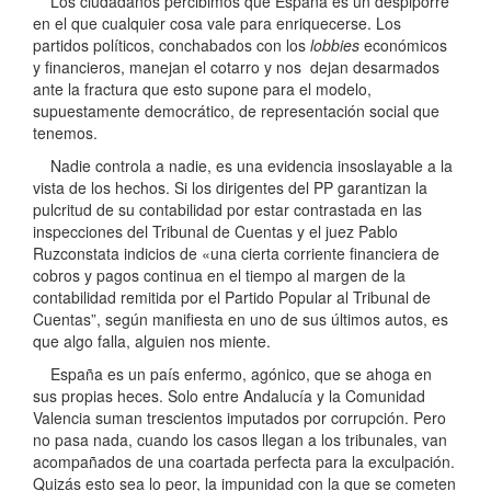
Los ciudadanos percibimos que España es un despiporre
en el que cualquier cosa vale para enriquecerse. Los
partidos políticos, conchabados con los
lobbies
económicos
y financieros, manejan el cotarro y nos dejan desarmados
ante la fractura que esto supone para el modelo,
supuestamente democrático, de representación social que
tenemos.
Nadie controla a nadie, es una evidencia insoslayable a la
vista de los hechos. Si los dirigentes del PP garantizan la
pulcritud de su contabilidad por estar contrastada en las
inspecciones del Tribunal de Cuentas y el juez Pablo
Ruzconstata indicios de «una cierta corriente financiera de
cobros y pagos continua en el tiempo al margen de la
contabilidad remitida por el Partido Popular al Tribunal de
Cuentas”, según manifiesta en uno de sus últimos autos, es
que algo falla, alguien nos miente.
España es un país enfermo, agónico, que se ahoga en
sus propias heces. Solo entre Andalucía y la Comunidad
Valencia suman trescientos imputados por corrupción. Pero
no pasa nada, cuando los casos llegan a los tribunales, van
acompañados de una coartada perfecta para la exculpación.
Quizás esto sea lo peor, la impunidad con la que se cometen