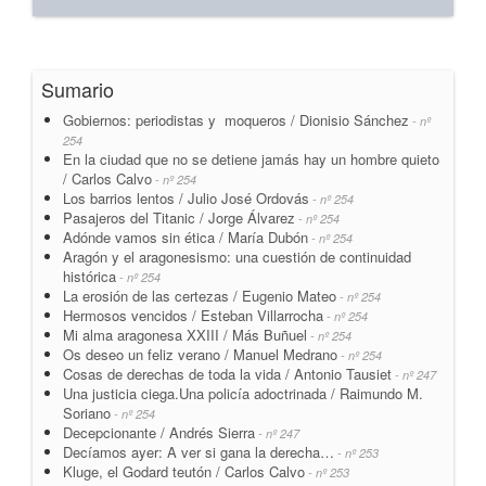
Sumario
Gobiernos: periodistas y moqueros / Dionisio Sánchez
- nº
254
En la ciudad que no se detiene jamás hay un hombre quieto
/ Carlos Calvo
- nº 254
Los barrios lentos / Julio José Ordovás
- nº 254
Pasajeros del Titanic / Jorge Álvarez
- nº 254
Adónde vamos sin ética / María Dubón
- nº 254
Aragón y el aragonesismo: una cuestión de continuidad
histórica
- nº 254
La erosión de las certezas / Eugenio Mateo
- nº 254
Hermosos vencidos / Esteban Villarrocha
- nº 254
Mi alma aragonesa XXIII / Más Buñuel
- nº 254
Os deseo un feliz verano / Manuel Medrano
- nº 254
Cosas de derechas de toda la vida / Antonio Tausiet
- nº 247
Una justicia ciega.Una policía adoctrinada / Raimundo M.
Soriano
- nº 254
Decepcionante / Andrés Sierra
- nº 247
Decíamos ayer: A ver si gana la derecha…
- nº 253
Kluge, el Godard teutón / Carlos Calvo
- nº 253