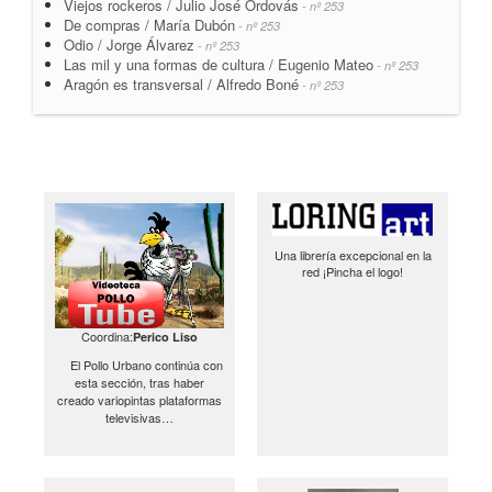
Viejos rockeros / Julio José Ordovás
- nº 253
De compras / María Dubón
- nº 253
Odio / Jorge Álvarez
- nº 253
Las mil y una formas de cultura / Eugenio Mateo
- nº 253
Aragón es transversal / Alfredo Boné
- nº 253
Una librería excepcional en la
red ¡Pincha el logo!
Coordina:
Perico Liso
El Pollo Urbano continúa con
esta sección, tras haber
creado variopintas plataformas
televisivas…