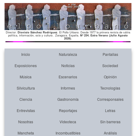
Director:
Dionisio Sánchez Rodríguez
. El Pollo Urbano. Desde 1977 la primera revista de sátira
política, información, ocio y cultura . Zaragoza. España.
Nº 254. Extra Verano (Julio Agosto
2026)
.
Inicio
Naturaleza
Pantallas
Exposiciones
Noticias
Sociedad
Música
Escenarios
Opinión
Silvicultura
Informes
Tecnologías
Ciencia
Gastronomía
Corresponsales
Entrevistas
Reportajes
Letras
Nosotras
Videoteca
Sin barreras
Mancheta
Incombustibles
Análisis