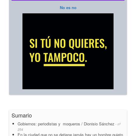
No es no
Sumario
Gobiernos: periodistas y moqueros / Dionisio Sánchez
- nº
254
En la ciudad que no se detiene jamás hay un hombre quieto