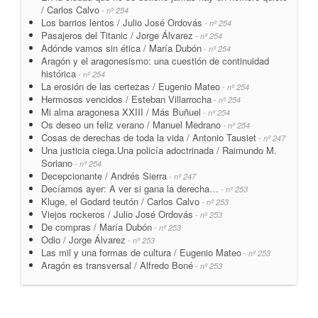
/ Carlos Calvo
- nº 254
Los barrios lentos / Julio José Ordovás
- nº 254
Pasajeros del Titanic / Jorge Álvarez
- nº 254
Adónde vamos sin ética / María Dubón
- nº 254
Aragón y el aragonesismo: una cuestión de continuidad
histórica
- nº 254
La erosión de las certezas / Eugenio Mateo
- nº 254
Hermosos vencidos / Esteban Villarrocha
- nº 254
Mi alma aragonesa XXIII / Más Buñuel
- nº 254
Os deseo un feliz verano / Manuel Medrano
- nº 254
Cosas de derechas de toda la vida / Antonio Tausiet
- nº 247
Una justicia ciega.Una policía adoctrinada / Raimundo M.
Soriano
- nº 254
Decepcionante / Andrés Sierra
- nº 247
Decíamos ayer: A ver si gana la derecha…
- nº 253
Kluge, el Godard teutón / Carlos Calvo
- nº 253
Viejos rockeros / Julio José Ordovás
- nº 253
De compras / María Dubón
- nº 253
Odio / Jorge Álvarez
- nº 253
Las mil y una formas de cultura / Eugenio Mateo
- nº 253
Aragón es transversal / Alfredo Boné
- nº 253