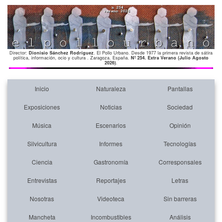
Director:
Dionisio Sánchez Rodríguez
. El Pollo Urbano. Desde 1977 la primera revista de sátira
política, información, ocio y cultura . Zaragoza. España.
Nº 254. Extra Verano (Julio Agosto
2026)
.
Inicio
Naturaleza
Pantallas
Exposiciones
Noticias
Sociedad
Música
Escenarios
Opinión
Silvicultura
Informes
Tecnologías
Ciencia
Gastronomía
Corresponsales
Entrevistas
Reportajes
Letras
Nosotras
Videoteca
Sin barreras
Mancheta
Incombustibles
Análisis