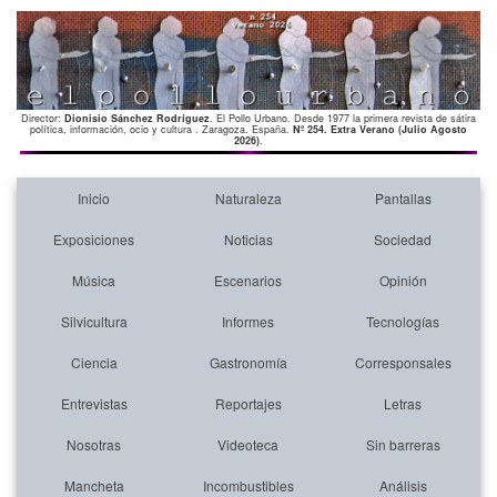
Director:
Dionisio Sánchez Rodríguez
. El Pollo Urbano. Desde 1977 la primera revista de sátira
política, información, ocio y cultura . Zaragoza. España.
Nº 254. Extra Verano (Julio Agosto
2026)
.
Inicio
Naturaleza
Pantallas
Exposiciones
Noticias
Sociedad
Música
Escenarios
Opinión
Silvicultura
Informes
Tecnologías
Ciencia
Gastronomía
Corresponsales
Entrevistas
Reportajes
Letras
Nosotras
Videoteca
Sin barreras
Mancheta
Incombustibles
Análisis