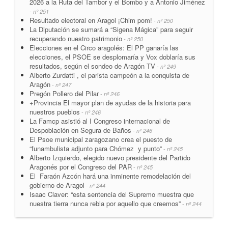
2026 a la Ruta del Tambor y el Bombo y a Antonio Jiménez
- nº 251
Resultado electoral en Aragol ¡Chim pom!
- nº 250
La Diputación se sumará a “Sigena Mágica” para seguir
recuperando nuestro patrimonio
- nº 250
Elecciones en el Circo aragolés: El PP ganaría las
elecciones, el PSOE se desplomaría y Vox doblaría sus
resultados, según el sondeo de Aragón TV
- nº 249
Alberto Zurdatti , el parista campeón a la conquista de
Aragón
- nº 247
Pregón Pollero del Pilar
- nº 246
+Provincia El mayor plan de ayudas de la historia para
nuestros pueblos
- nº 246
La Famcp asistió al I Congreso internacional de
Despoblación en Segura de Baños
- nº 246
El Psoe municipal zaragozano crea el puesto de
“funambulista adjunto para Chómez y punto”
- nº 245
Alberto Izquierdo, elegido nuevo presidente del Partido
Aragonés por el Congreso del PAR
- nº 245
El Faraón Azcón hará una inminente remodelación del
gobierno de Aragol
- nº 244
Isaac Claver: “esta sentencia del Supremo muestra que
nuestra tierra nunca rebla por aquello que creemos”
- nº 244