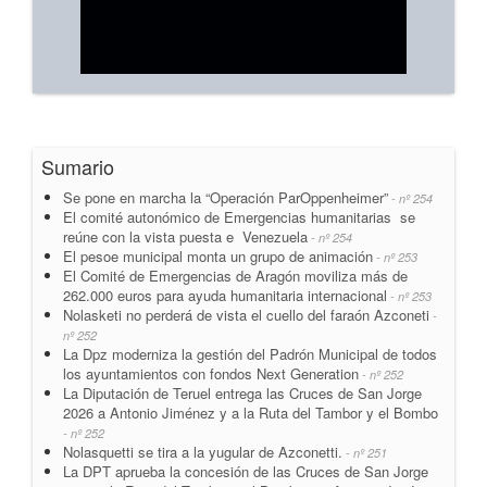
Sumario
Se pone en marcha la “Operación ParOppenheimer”
- nº 254
El comité autonómico de Emergencias humanitarias se
reúne con la vista puesta e Venezuela
- nº 254
El pesoe municipal monta un grupo de animación
- nº 253
El Comité de Emergencias de Aragón moviliza más de
262.000 euros para ayuda humanitaria internacional
- nº 253
Nolasketi no perderá de vista el cuello del faraón Azconeti
-
nº 252
La Dpz moderniza la gestión del Padrón Municipal de todos
los ayuntamientos con fondos Next Generation
- nº 252
La Diputación de Teruel entrega las Cruces de San Jorge
2026 a Antonio Jiménez y a la Ruta del Tambor y el Bombo
- nº 252
Nolasquetti se tira a la yugular de Azconetti.
- nº 251
La DPT aprueba la concesión de las Cruces de San Jorge