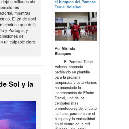
ejó a millones sin
el bloqueo del Pamesa
Teruel Voleibol
 comisiones
ctorial, mientras
trico. El 28 de abril
n eléctrico que dejó
a y Portugal, y
comisiones de
n un culpable claro.
Por
Mirinda
Blasques
El Pamesa Teruel
Voleibol continúa
perfilando su plantilla
para la próxima
de Sol y la
temporada y este viernes
ha anunciado la
incorporación de Efraim
Daniel, uno de los
centrales más
prometedores del circuito
lusitano, para reforzar el
bloqueo y la verticalidad
en el centro de la red
¡Pincha su foto!