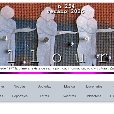
esde 1977 la primera revista de sátira política, información, ocio y cultura . 
nes
Noticias
Sociedad
Música
Escenarios
tas
Reportajes
Letras
Nosotras
Videoteca
Si