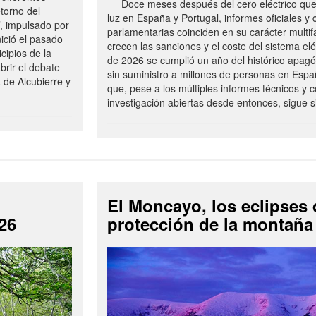
Doce meses después del cero eléctrico que d
torno del
luz en España y Portugal, informes oficiales y
’, impulsado por
parlamentarias coinciden en su carácter multifa
nició el pasado
crecen las sanciones y el coste del sistema eléc
cipios de la
de 2026 se cumplió un año del histórico apagó
rir el debate
sin suministro a millones de personas en Españ
a de Alcubierre y
que, pese a los múltiples informes técnicos y 
investigación abiertas desde entonces, sigue si
El Moncayo, los eclipses 
26
protección de la montaña