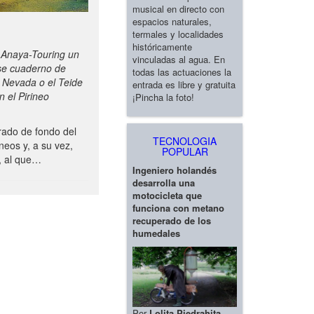
musical en directo con
espacios naturales,
termales y localidades
históricamente
 Anaya-Touring un
vinculadas al agua. En
ese cuaderno de
todas las actuaciones la
a Nevada o el Teide
entrada es libre y gratuita
 el Pirineo
¡Pincha la foto!
ado de fondo del
TECNOLOGIA
neos y, a su vez,
POPULAR
, al que…
Ingeniero holandés
desarrolla una
motocicleta que
funciona con metano
recuperado de los
humedales
Por
Lolita Piedrahita