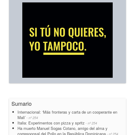
Sumario
Internacional: ‘Más fronteras y carta de un cooperante en
Mali’
- nº 254
Italia: Experimentos con pizza y spritz
- nº 254
Ha muerto Manuel Sogas Cotano, amigo del alma y
corresponsal del Pollo en la República Dominicana
- nº 254