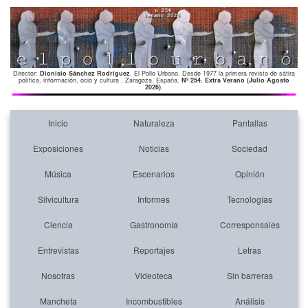
Director:
Dionisio Sánchez Rodríguez
. El Pollo Urbano. Desde 1977 la primera revista de sátira
política, información, ocio y cultura . Zaragoza. España.
Nº 254. Extra Verano (Julio Agosto
2026)
.
Inicio
Naturaleza
Pantallas
Exposiciones
Noticias
Sociedad
Música
Escenarios
Opinión
Silvicultura
Informes
Tecnologías
Ciencia
Gastronomía
Corresponsales
Entrevistas
Reportajes
Letras
Nosotras
Videoteca
Sin barreras
Mancheta
Incombustibles
Análisis