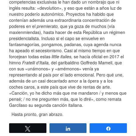
competencias exclusivas le han dado un nombrajo que ni
inglés resulta: «devolution», y eso que están a años luz de
nuestro poderío autonómico. Proyectos ha habido que
contenían además una extraordinaria concentración de
poderes en el
premierato,
que ya goza de muchos (vía
maxienmiendas), hasta hacer de esta República un régimen
presidencialista. Incluso si el capo se envuelve en
fantasmagorías, pongamos, padanas, cuya agenda nunca
ha apeado el secesionismo. Casi al mismo tiempo en que
forcejean todas estas
little italies,
se hacía oficial en 2017 el
himno
Fratelli d’Italia,
del garibaldino Goffredo Mameli, que
con sus «unámonos» y «amémonos» venía ya
representando al país por el lado emocional. Pero qué une,
además de un casi decantado amor a la ópera y a los
coches caros, a este país que vive de rentas de arte.
«Canción, yo he dicho más que me mandaron / y menos que
pensé; / no me pregunten más, que lo diré», como remata
Garcilaso su segunda canción italiana.
Hasta pronto, gran abrazo.
Twittear
Compartir
Compartir