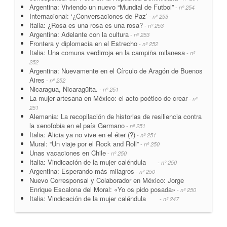
Argentina: Viviendo un nuevo “Mundial de Futbol”
- nº 254
Internacional: ‘¿Conversaciones de Paz’
- nº 253
Italia: ¿Rosa es una rosa es una rosa?
- nº 253
Argentina: Adelante con la cultura
- nº 253
Frontera y diplomacia en el Estrecho
- nº 252
Italia: Una comuna verdirroja en la campiña milanesa
- nº
252
Argentina: Nuevamente en el Círculo de Aragón de Buenos
Aires
- nº 252
Nicaragua, Nicaragüita.
- nº 251
La mujer artesana en México: el acto poético de crear
- nº
251
Alemania: La recopilación de historias de resiliencia contra
la xenofobia en el país Germano
- nº 251
Italia: Alicia ya no vive en el éter (?)
- nº 251
Mural: “Un viaje por el Rock and Roll”
- nº 250
Unas vacaciones en Chile
- nº 250
Italia: Vindicación de la mujer caléndula
- nº 250
Argentina: Esperando más milagros
- nº 250
Nuevo Corresponsal y Colaborador en México: Jorge
Enrique Escalona del Moral: «Yo os pido posada»
- nº 250
Italia: Vindicación de la mujer caléndula
- nº 247