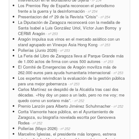
- nº 254
Los Premios Rey de España reconocen el periodismo
frente a la guerra y la desinformación
- nº 254
Presentacion del nº 29 de la Revista “Crisis”
- nº 254
La Diputación de Zaragoza reconocerá con la medalla de
Santa Isabel a Luis González Uriol, Víctor Juan Borroy y
CERMI Aragón
- nº 253
Aragón impulsa sus vinos en el mercado asiático con un
stand agrupado en Vinexpo Asia Hong Kong
- nº 253
Pollerías (Junio 2026)
- nº 253
La Feria del Libro de Zaragoza lleva al Parque Grande más
de 1.000 actos de firma con unos 500 autores
- nº 253
El Comité de Emergencias de Aragón moviliza más de
262.000 euros para ayuda humanitaria internacional
- nº 253
Los expertos reivindican la evaluación de la gestión pública
para una mejor gobernanza
- nº 253
Carlos Martínez se despidió de la Alcaldía tras casi dos
décadas. «Hoy doy un paso a un lado, pero no me voy; me
quedo como un soriano más”.
- nº 252
Premio Lanzón para Alberto Jiménez Schuhmacher
- nº 252
Corita Viamonte hace pública, en el Ayuntamiento de
Zaragoza, su biografía novelada escrita por Genoveva
Rodea
- nº 252
Pollerías (Mayo 2026)
- nº 252
Marcelino Iglesias, el presidente más longevo, estrena