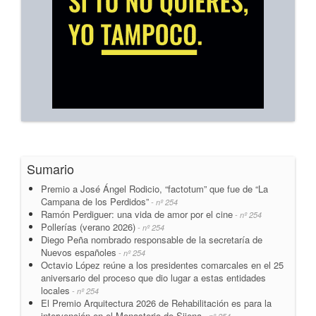
Sumario
Premio a José Ángel Rodicio, “factotum” que fue de “La
Campana de los Perdidos”
- nº 254
Ramón Perdiguer: una vida de amor por el cine
- nº 254
Pollerías (verano 2026)
- nº 254
Diego Peña nombrado responsable de la secretaría de
Nuevos españoles
- nº 254
Octavio López reúne a los presidentes comarcales en el 25
aniversario del proceso que dio lugar a estas entidades
locales
- nº 254
El Premio Arquitectura 2026 de Rehabilitación es para la
intervención en el Monasterio de Sijena