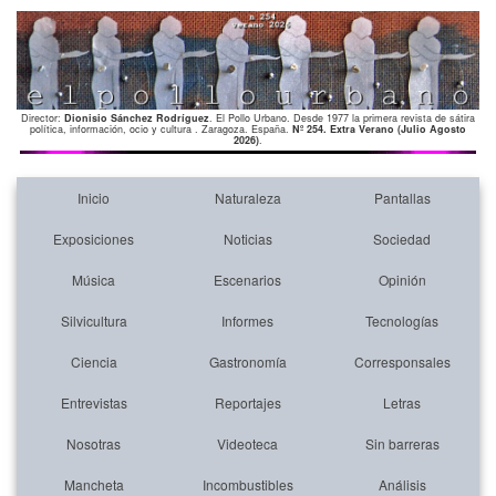
Director:
Dionisio Sánchez Rodríguez
. El Pollo Urbano. Desde 1977 la primera revista de sátira
política, información, ocio y cultura . Zaragoza. España.
Nº 254. Extra Verano (Julio Agosto
2026)
.
Inicio
Naturaleza
Pantallas
Exposiciones
Noticias
Sociedad
Música
Escenarios
Opinión
Silvicultura
Informes
Tecnologías
Ciencia
Gastronomía
Corresponsales
Entrevistas
Reportajes
Letras
Nosotras
Videoteca
Sin barreras
Mancheta
Incombustibles
Análisis