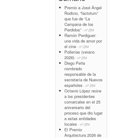
Premio a José Ángel
Rodicio, “factotum”
que fue de “La
Campana de los
Perdidos”
- nº 254
Ramón Perdiguer:
una vida de amor por
el cine
- nº 254
Pollerías (verano
2026)
- nº 254
Diego Peña
nombrado
responsable de la
secretaría de Nuevos
españoles
- nº 254
Octavio López reúne
a los presidentes
comarcales en el 25
aniversario del
proceso que dio lugar
a estas entidades
locales
- nº 254
El Premio
Arquitectura 2026 de