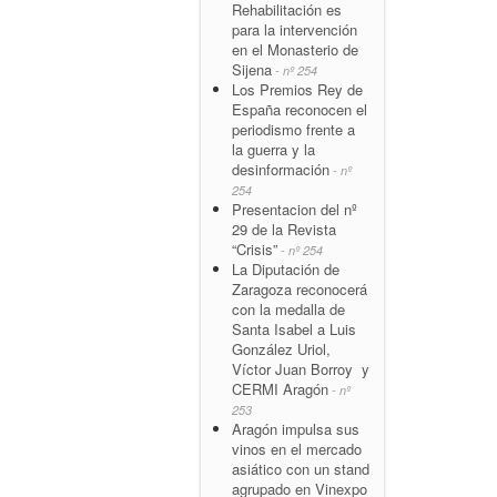
Rehabilitación es
para la intervención
en el Monasterio de
Sijena
- nº 254
Los Premios Rey de
España reconocen el
periodismo frente a
la guerra y la
desinformación
- nº
254
Presentacion del nº
29 de la Revista
“Crisis”
- nº 254
La Diputación de
Zaragoza reconocerá
con la medalla de
Santa Isabel a Luis
González Uriol,
Víctor Juan Borroy y
CERMI Aragón
- nº
253
Aragón impulsa sus
vinos en el mercado
asiático con un stand
agrupado en Vinexpo