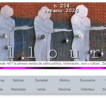
esde 1977 la primera revista de sátira política, información, ocio y cultura . 
nes
Noticias
Sociedad
Música
Escenarios
tas
Reportajes
Letras
Nosotras
Videoteca
Si