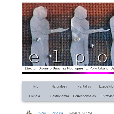
Director:
Dionisio Sánchez Rodríguez
. El Pollo Urbano. D
Inicio
Naturaleza
Pantallas
Exposicio
Ciencia
Gastronomía
Corresponsales
Entrevis
Inicio
Pintura
Revista nº 124