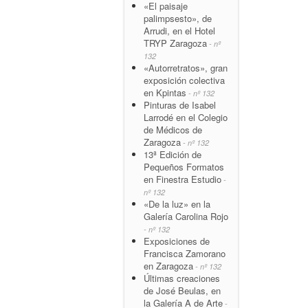
«El paisaje
palimpsesto», de
Arrudi, en el Hotel
TRYP Zaragoza
- nº
132
«Autorretratos», gran
exposición colectiva
en Kpintas
- nº 132
Pinturas de Isabel
Larrodé en el Colegio
de Médicos de
Zaragoza
- nº 132
13ª Edición de
Pequeños Formatos
en Finestra Estudio
-
nº 132
«De la luz» en la
Galería Carolina Rojo
- nº 132
Exposiciones de
Francisca Zamorano
en Zaragoza
- nº 132
Últimas creaciones
de José Beulas, en
la Galería A de Arte
-