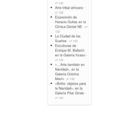
nº 132
Arte tribal africano
-
nº 132
Exposición de
Horacio Gulias en la
Clínica Dental NE
- nº
132
La Ciudad de los
Sueños
- nº 132
Esculturas de
Enrique M. Ballarín
en la Galería Itxaso
-
nº 132
«…Arte también en
Navidad», en la
Galería Cristina
Marín
- nº 132
«Britto: objetos para
la Navidad», en la
Galería Pilar Ginés
-
nº 132