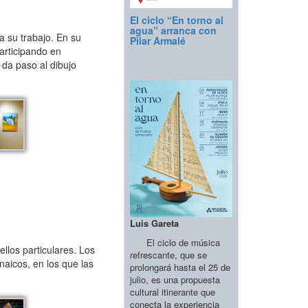
El ciclo “En torno al
agua” arranca con
a su trabajo. En su
Pilar Armalé
participando en
 da paso al dibujo
Luis Gareta
El ciclo de música
llos particulares. Los
refrescante, que se
naicos, en los que las
prolongará hasta el 25 de
julio, es una propuesta
cultural itinerante que
conecta la experiencia