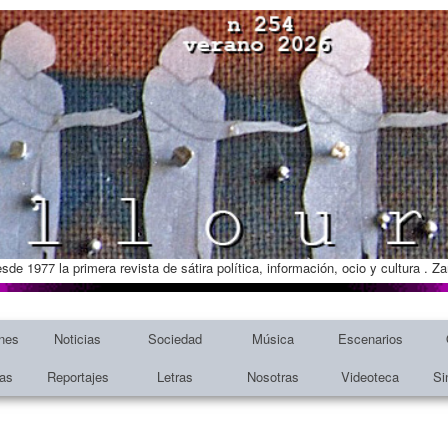
esde 1977 la primera revista de sátira política, información, ocio y cultura . 
nes
Noticias
Sociedad
Música
Escenarios
tas
Reportajes
Letras
Nosotras
Videoteca
Si