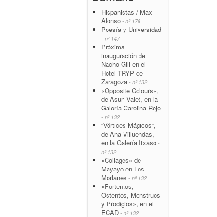
Hispanistas / Max
Alonso
- nº 178
Poesía y Universidad
- nº 147
Próxima
inauguración de
Nacho Gili en el
Hotel TRYP de
Zaragoza
- nº 132
«Opposite Colours»,
de Asun Valet, en la
Galería Carolina Rojo
- nº 132
“Vórtices Mágicos”,
de Ana Villuendas,
en la Galería Itxaso
-
nº 132
«Collages» de
Mayayo en Los
Morlanes
- nº 132
«Portentos,
Ostentos, Monstruos
y Prodigios», en el
ECAD
- nº 132