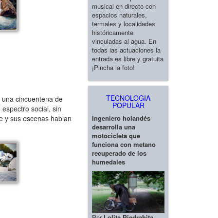
musical en directo con
espacios naturales,
termales y localidades
históricamente
vinculadas al agua. En
todas las actuaciones la
entrada es libre y gratuita
¡Pincha la foto!
TECNOLOGIA
o una cincuentena de
POPULAR
espectro social, sin
Ingeniero holandés
rse y sus escenas hablan
desarrolla una
motocicleta que
funciona con metano
recuperado de los
humedales
Por
Lolita Piedrahita