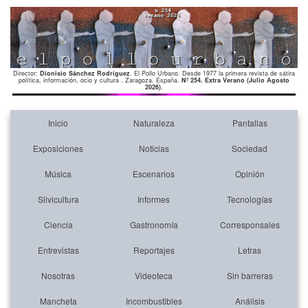
Director:
Dionisio Sánchez Rodríguez
. El Pollo Urbano. Desde 1977 la primera revista de sátira
política, información, ocio y cultura . Zaragoza. España.
Nº 254. Extra Verano (Julio Agosto
2026)
.
Inicio
Naturaleza
Pantallas
Exposiciones
Noticias
Sociedad
Música
Escenarios
Opinión
Silvicultura
Informes
Tecnologías
Ciencia
Gastronomía
Corresponsales
Entrevistas
Reportajes
Letras
Nosotras
Videoteca
Sin barreras
Mancheta
Incombustibles
Análisis