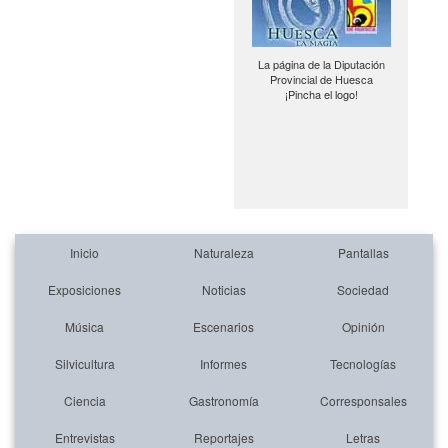
La página de la Diputación
Provincial de Huesca
¡Pincha el logo!
Inicio
Naturaleza
Pantallas
Exposiciones
Noticias
Sociedad
Música
Escenarios
Opinión
Silvicultura
Informes
Tecnologías
Ciencia
Gastronomía
Corresponsales
Entrevistas
Reportajes
Letras