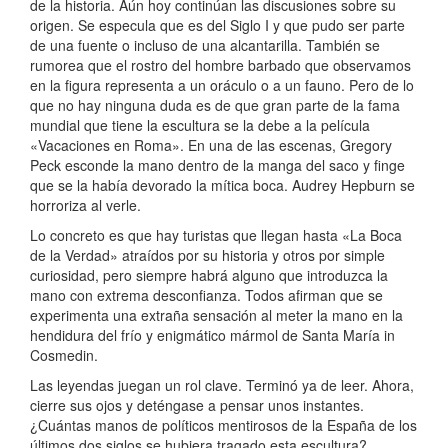
de la historia. Aún hoy continúan las discusiones sobre su
origen. Se especula que es del Siglo I y que pudo ser parte
de una fuente o incluso de una alcantarilla. También se
rumorea que el rostro del hombre barbado que observamos
en la figura representa a un oráculo o a un fauno. Pero de lo
que no hay ninguna duda es de que gran parte de la fama
mundial que tiene la escultura se la debe a la película
«Vacaciones en Roma». En una de las escenas, Gregory
Peck esconde la mano dentro de la manga del saco y finge
que se la había devorado la mítica boca. Audrey Hepburn se
horroriza al verle.
Lo concreto es que hay turistas que llegan hasta «La Boca
de la Verdad» atraídos por su historia y otros por simple
curiosidad, pero siempre habrá alguno que introduzca la
mano con extrema desconfianza. Todos afirman que se
experimenta una extraña sensación al meter la mano en la
hendidura del frío y enigmático mármol de Santa María in
Cosmedin.
Las leyendas juegan un rol clave. Terminó ya de leer. Ahora,
cierre sus ojos y deténgase a pensar unos instantes.
¿Cuántas manos de políticos mentirosos de la España de los
últimos dos siglos se hubiera tragado esta escultura?