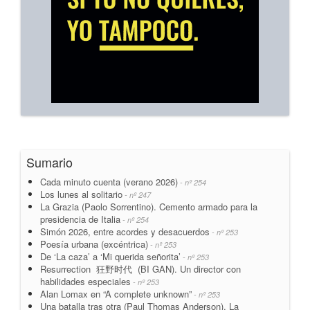
Sumario
Cada minuto cuenta (verano 2026)
- nº 254
Los lunes al solitario
- nº 247
La Grazia (Paolo Sorrentino). Cemento armado para la
presidencia de Italia
- nº 254
Simón 2026, entre acordes y desacuerdos
- nº 253
Poesía urbana (excéntrica)
- nº 253
De ‘La caza’ a ‘Mi querida señorita’
- nº 253
Resurrection 狂野时代 (BI GAN). Un director con
habilidades especiales
- nº 253
Alan Lomax en “A complete unknown”
- nº 253
Una batalla tras otra (Paul Thomas Anderson). La