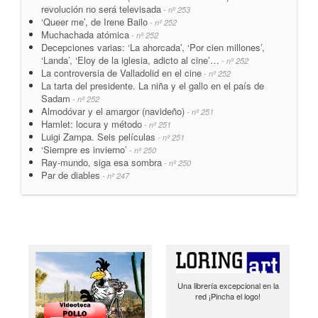
revolución no será televisada
- nº 253
‘Queer me’, de Irene Bailo
- nº 252
Muchachada atómica
- nº 252
Decepciones varias: ‘La ahorcada’, ‘Por cien millones’,
‘Landa’, ‘Eloy de la iglesia, adicto al cine’…
- nº 252
La controversia de Valladolid en el cine
- nº 252
La tarta del presidente. La niña y el gallo en el país de
Sadam
- nº 252
Almodóvar y el amargor (navideño)
- nº 251
Hamlet: locura y método
- nº 251
Luigi Zampa. Seis películas
- nº 251
‘Siempre es invierno’
- nº 250
Ray-mundo, siga esa sombra
- nº 250
Par de diables
- nº 247
Una librería excepcional en la
red ¡Pincha el logo!