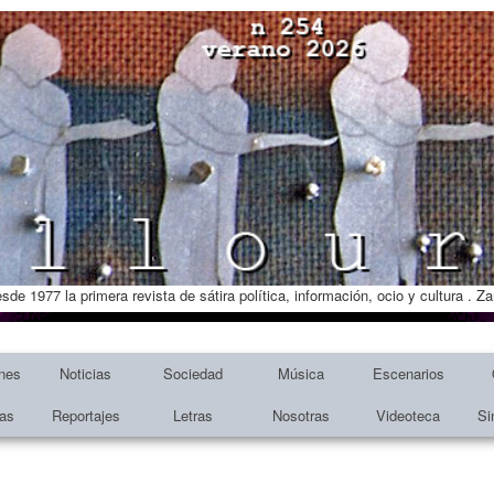
esde 1977 la primera revista de sátira política, información, ocio y cultura . 
nes
Noticias
Sociedad
Música
Escenarios
tas
Reportajes
Letras
Nosotras
Videoteca
Si