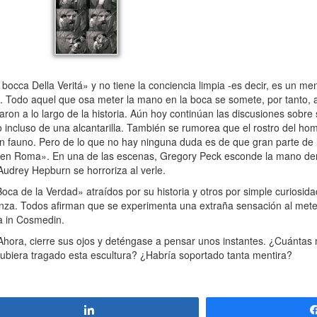
 bocca Della Veritá» y no tiene la conciencia limpia -es decir, es un m
o. Todo aquel que osa meter la mano en la boca se somete, por tanto, 
iaron a lo largo de la historia. Aún hoy continúan las discusiones sobre
 o incluso de una alcantarilla. También se rumorea que el rostro del h
un fauno. Pero de lo que no hay ninguna duda es de que gran parte de
nes en Roma». En una de las escenas, Gregory Peck esconde la mano de
Audrey Hepburn se horroriza al verle.
oca de la Verdad» atraídos por su historia y otros por simple curiosid
nza. Todos afirman que se experimenta una extraña sensación al mete
a in Cosmedin.
 Ahora, cierre sus ojos y deténgase a pensar unos instantes. ¿Cuántas 
hubiera tragado esta escultura? ¿Habría soportado tanta mentira?
Compartir