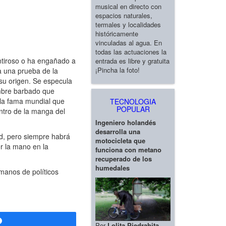
musical en directo con
espacios naturales,
termales y localidades
históricamente
vinculadas al agua. En
todas las actuaciones la
entiroso o ha engañado a
entrada es libre y gratuita
¡Pincha la foto!
a una prueba de la
 su origen. Se especula
ombre barbado que
 la fama mundial que
TECNOLOGIA
POPULAR
ntro de la manga del
Ingeniero holandés
desarrolla una
ad, pero siempre habrá
motocicleta que
r la mano en la
funciona con metano
recuperado de los
humedales
manos de políticos
Compartir
Por
Lolita Piedrahita