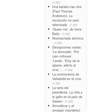
nº 253
Una batalla tras otra
(Paul Thomas
Anderson). La
revolución no será
televisada
- nº 253
‘Queer me’, de Irene
Bailo
- nº 252
Muchachada atómica
- nº 252
Decepciones varias:
‘La ahorcada’, ‘Por
cien millones’,
‘Landa’, ‘Eloy de la
iglesia, adicto al
cine’…
- nº 252
La controversia de
Valladolid en el cine
-
nº 252
La tarta del
presidente. La niña y
el gallo en el país de
Sadam
- nº 252
Almodóvar y el
amargor (navideño)
-