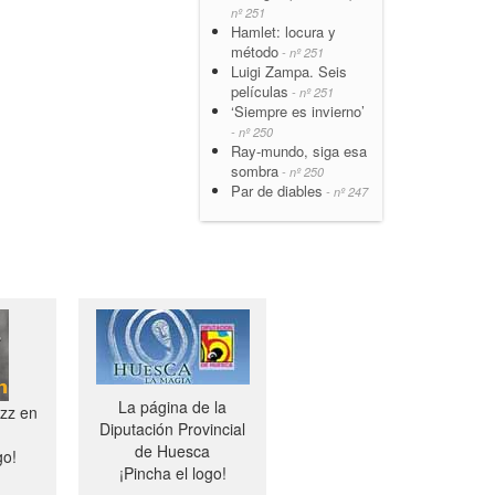
nº 251
Hamlet: locura y
método
- nº 251
Luigi Zampa. Seis
películas
- nº 251
‘Siempre es invierno’
- nº 250
Ray-mundo, siga esa
sombra
- nº 250
Par de diables
- nº 247
La página de la
azz en
Diputación Provincial
de Huesca
go!
¡Pincha el logo!