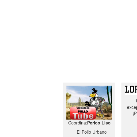
excep
¡P
Coordina:
Perico Liso
El Pollo Urbano