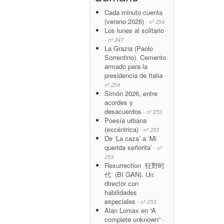
Cada minuto cuenta
(verano 2026)
- nº 254
Los lunes al solitario
- nº 247
La Grazia (Paolo
Sorrentino). Cemento
armado para la
presidencia de Italia
-
nº 254
Simón 2026, entre
acordes y
desacuerdos
- nº 253
Poesía urbana
(excéntrica)
- nº 253
De ‘La caza’ a ‘Mi
querida señorita’
- nº
253
Resurrection 狂野时
代 (BI GAN). Un
director con
habilidades
especiales
- nº 253
Alan Lomax en “A
complete unknown”
-