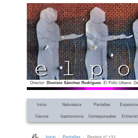
Director:
Dionisio Sánchez Rodríguez
. El Pollo Urbano. D
Inicio
Naturaleza
Pantallas
Exposicio
Ciencia
Gastronomía
Corresponsales
Entrevis
Inicio
Pantallas
Revista nº 133