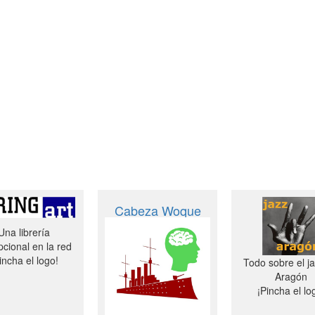
Cabeza Woque
Una librería
cional en la red
incha el logo!
Todo sobre el j
Aragón
¡Pincha el lo