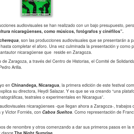
ucciones audiovisuales se han realizado con un bajo presupuesto, per
ltura nicaragüenses, como músicos, fotógrafos y cinéfilos”.
echerequa
, son las producciones audiovisuales que se presentarán a pa
hasta completar el aforo. Una vez culminada la presentación y como part
cantautor nicaragüense que reside en Zaragoza.
 de Zaragoza, a través del Centro de Historias, el Comité de Solidarida
edro Arilla.
ayo en
Chinandega, Nicaragua
, la primera edición de este festival c
xplica su directora, Heydi Salazar. Y es que se va creando “una plat
matográficas, teatrales o experimentales en Nicaragua”.
audiovisuales nicaragüenses -que llegan ahora a Zaragoza-, trabajos 
s y Víctor Forniés, con
Cabos Sueltos
. Como representación de Franc
, unos de renombre y otros comenzando a dar sus primeros pasos en la
k dance
The Night Surprise.