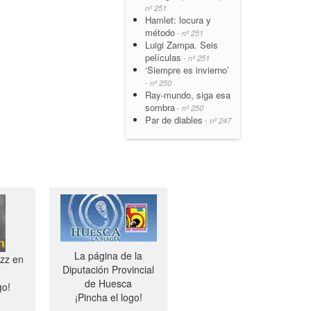
nº 251
Hamlet: locura y
método
- nº 251
Luigi Zampa. Seis
películas
- nº 251
‘Siempre es invierno’
- nº 250
Ray-mundo, siga esa
sombra
- nº 250
Par de diables
- nº 247
La página de la
azz en
Diputación Provincial
de Huesca
go!
¡Pincha el logo!