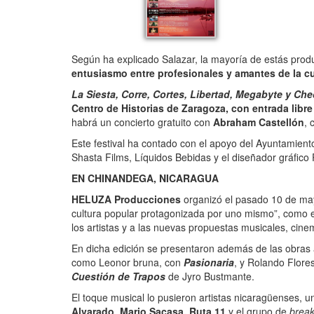
Según ha explicado Salazar, la mayoría de estás prod
entusiasmo entre profesionales y amantes de la cu
La Siesta, Corre, Cortes, Libertad, Megabyte y Ch
Centro de Historias de Zaragoza, con entrada libre
habrá un concierto gratuito con
Abraham Castellón
, 
Este festival ha contado con el apoyo del Ayuntamiento
Shasta Films, Líquidos Bebidas y el diseñador gráfico P
EN CHINANDEGA, NICARAGUA
HELUZA Producciones
organizó el pasado 10 de m
cultura popular protagonizada por uno mismo”, como e
los artistas y a las nuevas propuestas musicales, cine
En dicha edición se presentaron además de las obras 
como Leonor bruna, con
Pasionaria
, y Rolando Flore
Cuestión de Trapos
de Jyro Bustmante.
El toque musical lo pusieron artistas nicaragüenses
Alvarado
,
Mario Sacasa, Ruta 11
y el grupo de
brea