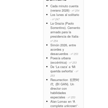
Cada minuto cuenta
(verano 2026)
- nº 254
Los lunes al solitario
- nº 247
La Grazia (Paolo
Sorrentino). Cemento
armado para la
presidencia de Italia
-
nº 254
Simón 2026, entre
acordes y
desacuerdos
- nº 253
Poesía urbana
(excéntrica)
- nº 253
De ‘La caza’ a ‘Mi
querida señorita’
- nº
253
Resurrection 狂野时
代 (BI GAN). Un
director con
habilidades
especiales
- nº 253
Alan Lomax en “A
complete unknown”
-