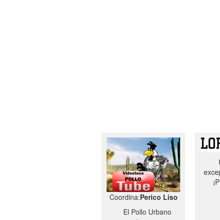
excep
¡P
Coordina:
Perico Liso
El Pollo Urbano