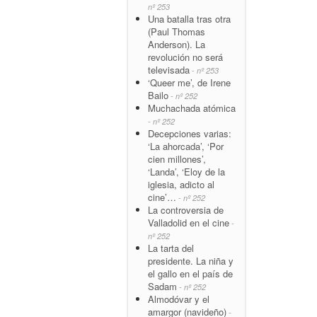
nº 253
Una batalla tras otra
(Paul Thomas
Anderson). La
revolución no será
televisada
- nº 253
‘Queer me’, de Irene
Bailo
- nº 252
Muchachada atómica
- nº 252
Decepciones varias:
‘La ahorcada’, ‘Por
cien millones’,
‘Landa’, ‘Eloy de la
iglesia, adicto al
cine’…
- nº 252
La controversia de
Valladolid en el cine
-
nº 252
La tarta del
presidente. La niña y
el gallo en el país de
Sadam
- nº 252
Almodóvar y el
amargor (navideño)
-