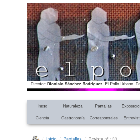
Director:
Dionisio Sánchez Rodríguez
. El Pollo Urbano. D
Inicio
Naturaleza
Pantallas
Exposicio
Ciencia
Gastronomía
Corresponsales
Entrevis
Inicio
Pantallas
Revista nº 130