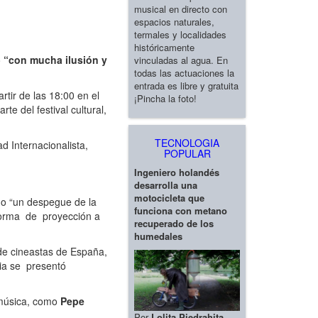
musical en directo con
espacios naturales,
termales y localidades
históricamente
o
“con mucha ilusión y
vinculadas al agua. En
todas las actuaciones la
entrada es libre y gratuita
rtir de las 18:00 en el
¡Pincha la foto!
e del festival cultural,
TECNOLOGIA
d Internacionalista,
POPULAR
Ingeniero holandés
desarrolla una
motocicleta que
omo “un despegue de la
funciona con metano
aforma de proyección a
recuperado de los
humedales
de cineastas de España,
ia se presentó
 música, como
Pepe
Por
Lolita Piedrahita