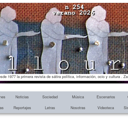
esde 1977 la primera revista de sátira política, información, ocio y cultura . 
nes
Noticias
Sociedad
Música
Escenarios
tas
Reportajes
Letras
Nosotras
Videoteca
Si