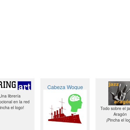
Cabeza Woque
Una librería
cional en la red
incha el logo!
Todo sobre el j
Aragón
¡Pincha el lo