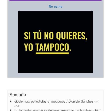
No es no
Sumario
Gobiernos: periodistas y moqueros / Dionisio Sánchez
- nº
254
En la ciudad que no se detiene jamás hay un hombre quieto