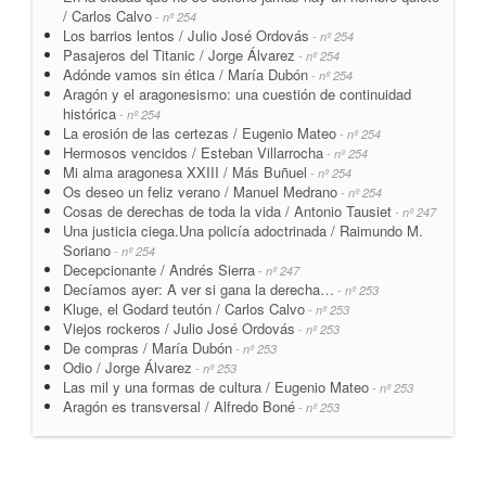
/ Carlos Calvo
- nº 254
Los barrios lentos / Julio José Ordovás
- nº 254
Pasajeros del Titanic / Jorge Álvarez
- nº 254
Adónde vamos sin ética / María Dubón
- nº 254
Aragón y el aragonesismo: una cuestión de continuidad
histórica
- nº 254
La erosión de las certezas / Eugenio Mateo
- nº 254
Hermosos vencidos / Esteban Villarrocha
- nº 254
Mi alma aragonesa XXIII / Más Buñuel
- nº 254
Os deseo un feliz verano / Manuel Medrano
- nº 254
Cosas de derechas de toda la vida / Antonio Tausiet
- nº 247
Una justicia ciega.Una policía adoctrinada / Raimundo M.
Soriano
- nº 254
Decepcionante / Andrés Sierra
- nº 247
Decíamos ayer: A ver si gana la derecha…
- nº 253
Kluge, el Godard teutón / Carlos Calvo
- nº 253
Viejos rockeros / Julio José Ordovás
- nº 253
De compras / María Dubón
- nº 253
Odio / Jorge Álvarez
- nº 253
Las mil y una formas de cultura / Eugenio Mateo
- nº 253
Aragón es transversal / Alfredo Boné
- nº 253