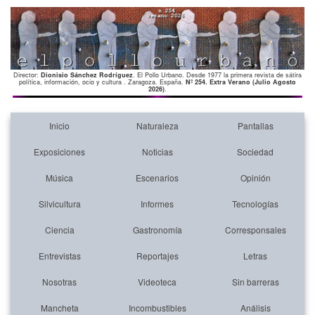
Director:
Dionisio Sánchez Rodríguez
. El Pollo Urbano. Desde 1977 la primera revista de sátira
política, información, ocio y cultura . Zaragoza. España.
Nº 254. Extra Verano (Julio Agosto
2026)
.
Inicio
Naturaleza
Pantallas
Exposiciones
Noticias
Sociedad
Música
Escenarios
Opinión
Silvicultura
Informes
Tecnologías
Ciencia
Gastronomía
Corresponsales
Entrevistas
Reportajes
Letras
Nosotras
Videoteca
Sin barreras
Mancheta
Incombustibles
Análisis