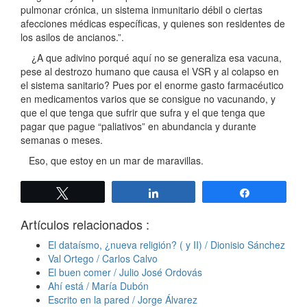
pulmonar crónica, un sistema inmunitario débil o ciertas
afecciones médicas específicas, y quienes son residentes de
los asilos de ancianos.”.
¿A que adivino porqué aquí no se generaliza esa vacuna,
pese al destrozo humano que causa el VSR y al colapso en
el sistema sanitario? Pues por el enorme gasto farmacéutico
en medicamentos varios que se consigue no vacunando, y
que el que tenga que sufrir que sufra y el que tenga que
pagar que pague “paliativos” en abundancia y durante
semanas o meses.
Eso, que estoy en un mar de maravillas.
Twittear
Compartir
Compartir
Artículos relacionados :
El dataísmo, ¿nueva religión? ( y II) / Dionisio Sánchez
Val Ortego / Carlos Calvo
El buen comer / Julio José Ordovás
Ahí está / María Dubón
Escrito en la pared / Jorge Álvarez