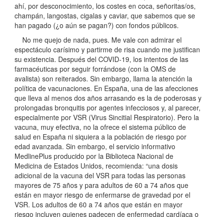
ahí, por desconocimiento, los costes en coca, señoritas/os,
champán, langostas, cigalas y caviar, que sabemos que se
han pagado (¿o aún se pagan?) con fondos públicos.
No me quejo de nada, pues. Me vale con admirar el
espectáculo carísimo y partirme de risa cuando me justifican
su existencia. Después del COVID-19, los intentos de las
farmacéuticas por seguir forrándose (con la OMS de
avalista) son reiterados. Sin embargo, llama la atención la
política de vacunaciones. En España, una de las afecciones
que lleva al menos dos años arrasando es la de poderosas y
prolongadas bronquitis por agentes infecciosos y, al parecer,
especialmente por VSR (Virus Sincitial Respiratorio). Pero la
vacuna, muy efectiva, no la ofrece el sistema público de
salud en España ni siquiera a la población de riesgo por
edad avanzada. Sin embargo, el servicio informativo
MedlinePlus producido por la Biblioteca Nacional de
Medicina de Estados Unidos, recomienda: “una dosis
adicional de la vacuna del VSR para todas las personas
mayores de 75 años y para adultos de 60 a 74 años que
están en mayor riesgo de enfermarse de gravedad por el
VSR. Los adultos de 60 a 74 años que están en mayor
riesgo incluyen quienes padecen de enfermedad cardíaca o