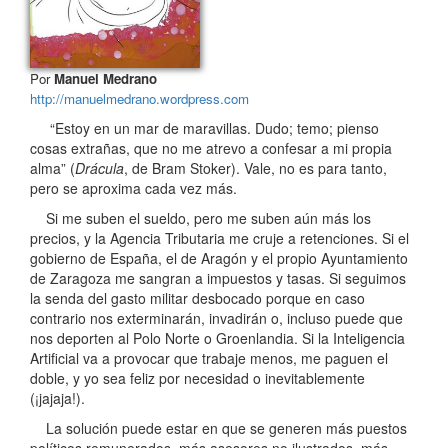
Por
Manuel Medrano
http://manuelmedrano.wordpress.com
“Estoy en un mar de maravillas. Dudo; temo; pienso
cosas extrañas, que no me atrevo a confesar a mi propia
alma” (
Drácula
, de Bram Stoker). Vale, no es para tanto,
pero se aproxima cada vez más.
Si me suben el sueldo, pero me suben aún más los
precios, y la Agencia Tributaria me cruje a retenciones. Si el
gobierno de España, el de Aragón y el propio Ayuntamiento
de Zaragoza me sangran a impuestos y tasas. Si seguimos
la senda del gasto militar desbocado porque en caso
contrario nos exterminarán, invadirán o, incluso puede que
nos deporten al Polo Norte o Groenlandia. Si la Inteligencia
Artificial va a provocar que trabaje menos, me paguen el
doble, y yo sea feliz por necesidad o inevitablemente
(¡jajaja!).
La solución puede estar en que se generen más puestos
políticos remunerados, más asesores no ilustrados, más