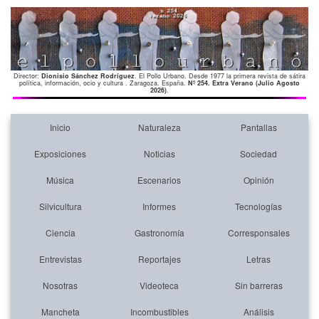
Director:
Dionisio Sánchez Rodríguez
. El Pollo Urbano. Desde 1977 la primera revista de sátira
política, información, ocio y cultura . Zaragoza. España.
Nº 254. Extra Verano (Julio Agosto
2026)
.
Inicio
Naturaleza
Pantallas
Exposiciones
Noticias
Sociedad
Música
Escenarios
Opinión
Silvicultura
Informes
Tecnologías
Ciencia
Gastronomía
Corresponsales
Entrevistas
Reportajes
Letras
Nosotras
Videoteca
Sin barreras
Mancheta
Incombustibles
Análisis