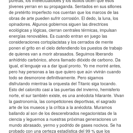
puretas, los intelectualoides y los listillos dicen que esos
jóvenes yerran en su propaganda. Sentados en sus sillones
de pretérito imperfecto nos cuentan que los marcos de las
obras de arte pueden sufrir corrosión. El dedo, la luna, los
opinadores. Algunos gobiernos siguen las directrices
ecológicas y lógicas, cierran centrales térmicas, impulsan
energías renovables. Es cuando entran en juego las
consideraciones cortoplacistas y los cerrados de mente
ponen el grito en el cielo defendiendo los puestos de trabajo
de quienes van a morir abrasados. Seguimos liberando
anhídrido carbónico, ahora llamado dióxido de carbono. Da
igual, el lenguaje va a dar igual pronto. Yo me moriré antes,
pero hay personas a las que quiero que aún vivirán cuando
todo se desmorone definitivamente. Pero sigamos
disfrutando mientras la orquesta del Titanic siga tocando.
Esto del calorcito casi a las puertas del invierno, hemisferio
norte, el sur también existe, es una anécdota hilarante. Vivan
la gastronomía, las competiciones deportivas, el sagrado
arte de los museos y la crítica a la anécdota. Muramos
bailando al son de los descerebrados negacionistas de la
ciencia y leguemos a nuestras próximas generaciones un
mundo abrasado, yermo y podrido de gases nocivos. Se ha
probado con una certeza estadística del 99 % que los