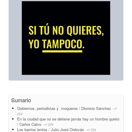
Sumario
Gobiernos: periodistas y moqueros / Dionisio Sánchez
- nº
254
En la ciudad que no se detiene jamás hay un hombre quieto
/ Carlos Calvo
- nº 254
Los barrios lentos / Julio José Ordovás
- nº 254