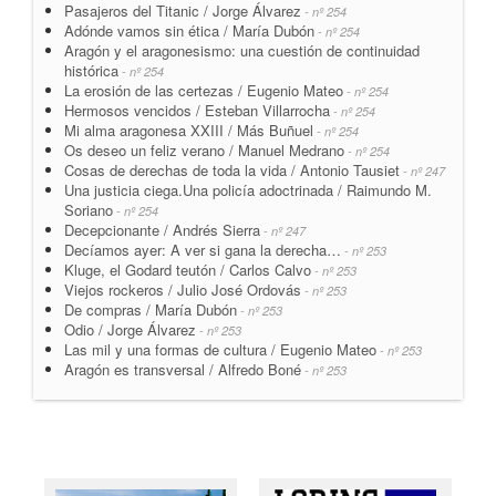
Pasajeros del Titanic / Jorge Álvarez
- nº 254
Adónde vamos sin ética / María Dubón
- nº 254
Aragón y el aragonesismo: una cuestión de continuidad
histórica
- nº 254
La erosión de las certezas / Eugenio Mateo
- nº 254
Hermosos vencidos / Esteban Villarrocha
- nº 254
Mi alma aragonesa XXIII / Más Buñuel
- nº 254
Os deseo un feliz verano / Manuel Medrano
- nº 254
Cosas de derechas de toda la vida / Antonio Tausiet
- nº 247
Una justicia ciega.Una policía adoctrinada / Raimundo M.
Soriano
- nº 254
Decepcionante / Andrés Sierra
- nº 247
Decíamos ayer: A ver si gana la derecha…
- nº 253
Kluge, el Godard teutón / Carlos Calvo
- nº 253
Viejos rockeros / Julio José Ordovás
- nº 253
De compras / María Dubón
- nº 253
Odio / Jorge Álvarez
- nº 253
Las mil y una formas de cultura / Eugenio Mateo
- nº 253
Aragón es transversal / Alfredo Boné
- nº 253