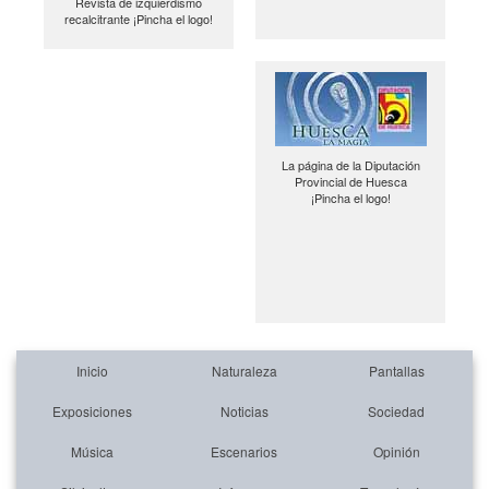
Revista de izquierdismo
recalcitrante ¡Pincha el logo!
La página de la Diputación
Provincial de Huesca
¡Pincha el logo!
Inicio
Naturaleza
Pantallas
Exposiciones
Noticias
Sociedad
Música
Escenarios
Opinión