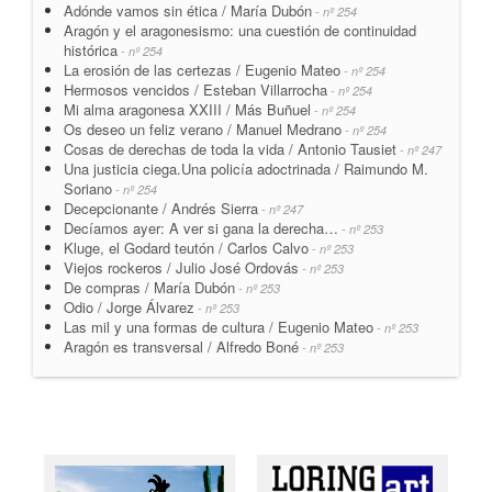
Adónde vamos sin ética / María Dubón
- nº 254
Aragón y el aragonesismo: una cuestión de continuidad
histórica
- nº 254
La erosión de las certezas / Eugenio Mateo
- nº 254
Hermosos vencidos / Esteban Villarrocha
- nº 254
Mi alma aragonesa XXIII / Más Buñuel
- nº 254
Os deseo un feliz verano / Manuel Medrano
- nº 254
Cosas de derechas de toda la vida / Antonio Tausiet
- nº 247
Una justicia ciega.Una policía adoctrinada / Raimundo M.
Soriano
- nº 254
Decepcionante / Andrés Sierra
- nº 247
Decíamos ayer: A ver si gana la derecha…
- nº 253
Kluge, el Godard teutón / Carlos Calvo
- nº 253
Viejos rockeros / Julio José Ordovás
- nº 253
De compras / María Dubón
- nº 253
Odio / Jorge Álvarez
- nº 253
Las mil y una formas de cultura / Eugenio Mateo
- nº 253
Aragón es transversal / Alfredo Boné
- nº 253