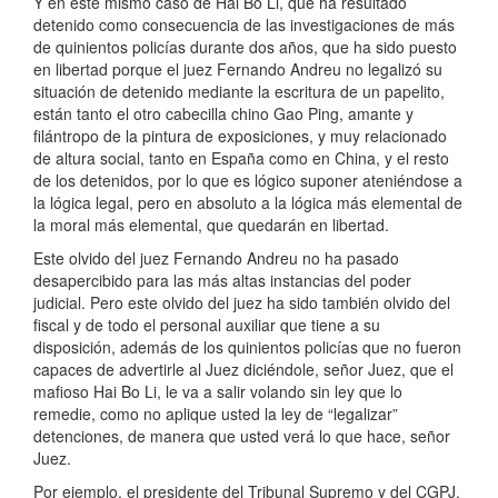
Y en este mismo caso de Hai Bo Li, que ha resultado
detenido como consecuencia de las investigaciones de más
de quinientos policías durante dos años, que ha sido puesto
en libertad porque el juez Fernando Andreu no legalizó su
situación de detenido mediante la escritura de un papelito,
están tanto el otro cabecilla chino Gao Ping, amante y
filántropo de la pintura de exposiciones, y muy relacionado
de altura social, tanto en España como en China, y el resto
de los detenidos, por lo que es lógico suponer ateniéndose a
la lógica legal, pero en absoluto a la lógica más elemental de
la moral más elemental, que quedarán en libertad.
Este olvido del juez Fernando Andreu no ha pasado
desapercibido para las más altas instancias del poder
judicial. Pero este olvido del juez ha sido también olvido del
fiscal y de todo el personal auxiliar que tiene a su
disposición, además de los quinientos policías que no fueron
capaces de advertirle al Juez diciéndole, señor Juez, que el
mafioso Hai Bo Li, le va a salir volando sin ley que lo
remedie, como no aplique usted la ley de “legalizar”
detenciones, de manera que usted verá lo que hace, señor
Juez.
Por ejemplo, el presidente del Tribunal Supremo y del CGPJ,