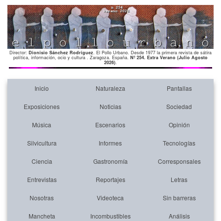
Director:
Dionisio Sánchez Rodríguez
. El Pollo Urbano. Desde 1977 la primera revista de sátira
política, información, ocio y cultura . Zaragoza. España.
Nº 254. Extra Verano (Julio Agosto
2026)
.
Inicio
Naturaleza
Pantallas
Exposiciones
Noticias
Sociedad
Música
Escenarios
Opinión
Silvicultura
Informes
Tecnologías
Ciencia
Gastronomía
Corresponsales
Entrevistas
Reportajes
Letras
Nosotras
Videoteca
Sin barreras
Mancheta
Incombustibles
Análisis