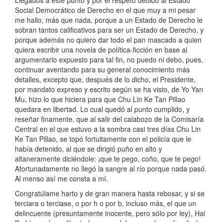
Llegados a este punto y por el respeto debido al Estado
Social Democrático de Derecho en el que muy a mi pesar
me hallo, más que nada, porque a un Estado de Derecho le
sobran tantos calificativos para ser un Estado de Derecho, y
porque además no quiero dar todo el pan mascado a quien
quiera escribir una novela de política-ficción en base al
argumentarlo expuesto para tal fin, no puedo ni debo, pues,
continuar aventando para su general conocimiento más
detalles, excepto que, después de lo dicho, el Presidente,
por mandato expreso y escrito según se ha visto, de Yo Yan
Mu, hizo lo que hiciera para que Chu Lin Ke Tan Pillao
quedara en libertad. Lo cual quedó al punto cumplido, y
reseñar finamente, que al salir del calabozo de la Comisaría
Central en el que estuvo a la sombra casi tres días Chu Lin
Ke Tan Pillao, se topó fortuitamente con el policía que le
había detenido, al que se dirigió puño en alto y
altaneramente diciéndole: ¡que te pego, coño, que te pego!
Afortunadamente no llegó la sangre al río porque nada pasó.
Al menso así me consta a mí.
Congratúlame harto y de gran manera hasta rebosar, y si se
terciara o terciase, o por h o por b, incluso más, el que un
delincuente (presuntamente inocente, pero sólo por ley), Hai