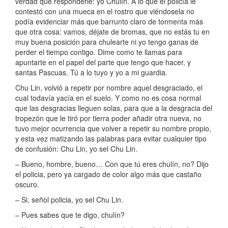
verdad que responderle: yo Chulín. A lo que el policía le
contestó con una mueca en el rostro que viéndosela no
podía evidenciar más que barrunto claro de tormenta más
que otra cosa: vamos, déjate de bromas, que no estás tu en
muy buena posición para chulearte ni yo tengo ganas de
perder el tiempo contigo. Dime como te llamas para
apuntarte en el papel del parte que tengo que hacer, y
santas Pascuas. Tú a lo tuyo y yo a mi guardia.
Chu Lin, volvió a repetir por nombre aquel desgraciado, el
cual todavía yacía en el suelo. Y como no es cosa normal
que las desgracias lleguen solas, para que a la desgracia del
tropezón que le tiró por tierra poder añadir otra nueva, no
tuvo mejor ocurrencia que volver a repetir su nombre propio,
y esta vez matizando las palabras para evitar cualquier tipo
de confusión: Chu Lin, yo sel Chu Lin.
– Bueno, hombre, bueno… Con que tú eres chulín, no? Dijo
el policia, pero ya cargado de color algo más que castaño
oscuro.
– Si, señol policia, yo sel Chu Lin.
– Pues sabes que te digo, chulín?