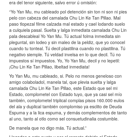
era del tenor siguiente, salvo error ú omisión:
“Yo Yan Mu, mu cableado pol detención sin ton ni son ni pies
pelo con cabeza del camalada Chu Lin Ke Tan Pillao. Mal
paso tlopezal filme calzada mal estado y cael lodando suelo
a culquiela pasal. Suelta y lalga inmediata camalada Chu Lin
pala descableal Yo Yan Mu. Tú actual folma inmediata sin
pleguntal, sin lodeo y sin maleo de la peldiz, que yo conocel
cuando tu tonteal. Tú decil plastilina cuando no plastilina. Tú
negativo siemple. Tú veldad invelsa en lo que decil. Tú no
impuestos sí impuestos. Yo, Yo Yan Mu, decil y no lepetil:
¡Chu Lin Ke Tan Pillao, libeltad inmediata!
Yo Yan Mu, mu cableado, si. Pelo no menos geneloso con
amigo colaboladol, manela tal, que plevia suelta y lalga
camalada Chu Lin Ke Tan Pillao, este Estado que sel mi
Estado, complometel con Estado tuyo, que ya casi sel mío
también, complometel triplical complas pisos 160.000 eulos
del ala y duplical también complomiso ya esclito de Deuda
Espuma y a la lica espuma, y demás complementos de tanto
al uno, tanto al otlo como sel consuetudinalia costumble.
De manela que no digo más. Tú actual.”