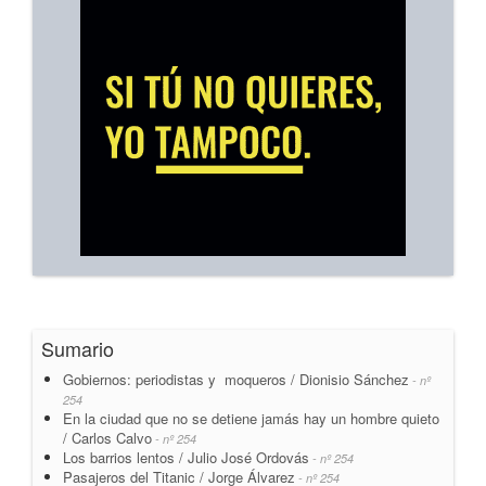
Sumario
Gobiernos: periodistas y moqueros / Dionisio Sánchez
- nº
254
En la ciudad que no se detiene jamás hay un hombre quieto
/ Carlos Calvo
- nº 254
Los barrios lentos / Julio José Ordovás
- nº 254
Pasajeros del Titanic / Jorge Álvarez
- nº 254