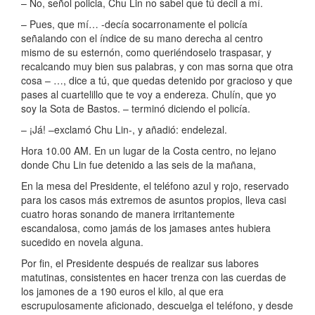
– No, señol policia, Chu Lin no sabel que tú decil a mí.
– Pues, que mí… -decía socarronamente el policía
señalando con el índice de su mano derecha al centro
mismo de su esternón, como queriéndoselo traspasar, y
recalcando muy bien sus palabras, y con mas sorna que otra
cosa – …, dice a tú, que quedas detenido por gracioso y que
pases al cuartelillo que te voy a endereza. Chulín, que yo
soy la Sota de Bastos. – terminó diciendo el policía.
– ¡Já! –exclamó Chu Lin-, y añadió: endelezal.
Hora 10.00 AM. En un lugar de la Costa centro, no lejano
donde Chu Lin fue detenido a las seis de la mañana,
En la mesa del Presidente, el teléfono azul y rojo, reservado
para los casos más extremos de asuntos propios, lleva casi
cuatro horas sonando de manera irritantemente
escandalosa, como jamás de los jamases antes hubiera
sucedido en novela alguna.
Por fin, el Presidente después de realizar sus labores
matutinas, consistentes en hacer trenza con las cuerdas de
los jamones de a 190 euros el kilo, al que era
escrupulosamente aficionado, descuelga el teléfono, y desde