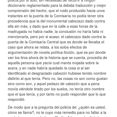
policía por sí solo, sin necesidad de recurrir a ningún
diccionario reglamentado para la debida traducción y mejor
comprensión del hecho, que el ruido producido hacia unos
instantes en la puerta de la Comisaría no podía tener otra
procedencia que la del monumental cabezazo dado contra
ella sin más, y dado que en la calle a esas horas de la
madrugada no había nadie, la conclusión no haría falta ni
mencionarla, pero por si acaso: el cabezazo dado contra la
puerta de la Comisaría Central que es donde se llevaba el
caso que ahora se relata, a los solos efectos de
argumentación de novela política-ficción, que es por donde
van los tiros ahora de la historia que se cuenta, procedía de
aquella persona que yacía cual manta mojada sobre la
acera, y en nada habría quedado la cosa si al ser
identificado el desgraciado cabezón hubiese tenido nombre
distinto al que tenía. Pero no, las cosas no son como gustan
sino como son, y aquel pedazo de cabezón que a pena
movía viéndole tirado por los suelos, no tenía otro nombre
que el que tenía, y por tanto no pudo responder que lo que
respondió.
De modo que a la pregunta del policía de: ¿quién es usted,
cómo se llama?, no le cupo más remedio para no faltar a la