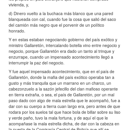
vivienda, y,
d) Dinero vuelto a la buchaca más blanco que una pared
blanqueada con cal, cuando fue la cosa que salió del saco
del camión más negro que el porvenir de un político
honrado.
Y en estas estaban negociando gobierno del país exótico y
ministro Gallaretón, intercalando botella vino entre negocio y
negocio, porque Gallaretón era dado un tanto al trinque y
enzurrape, cuando un impensado acontecimiento llegó a
interrumpir la paz del negocio.
Y fue aquel impensado acontecimiento, que en el país de
Gallaretón, donde la mafia del país exótico operaba tan a
gusto y más tranquila que un marrano en un charco, un
cabezonzuelo a la sazón jefecillo del clan mafioso operante
en tierra extraña, o sea, el país de Gallaretón, por un mal
paso dado con algo de mala estrella que le acompañó, fue a
dar con su cuerpo a tierra cuan largo era, pero antes de que
rodara por los suelos tal que hace bola de billar sobre su liso
y verde paño, tuvo la mala fortuna, y de aquí el que le
acompañase la mala estrella dicha, de dar con la cabeza en
la puerta de la Comisaría Central de Policía que allí se