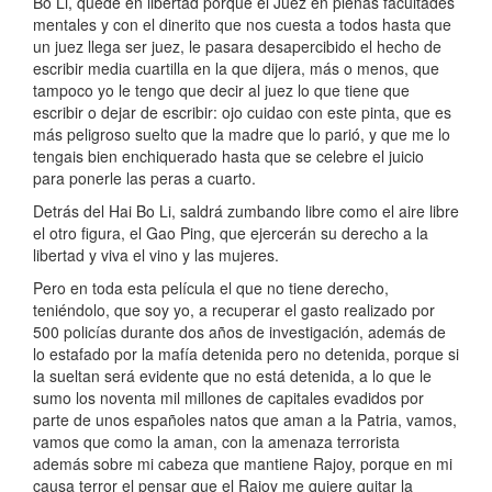
Bo Li, quede en libertad porque el Juez en plenas facultades
mentales y con el dinerito que nos cuesta a todos hasta que
un juez llega ser juez, le pasara desapercibido el hecho de
escribir media cuartilla en la que dijera, más o menos, que
tampoco yo le tengo que decir al juez lo que tiene que
escribir o dejar de escribir: ojo cuidao con este pinta, que es
más peligroso suelto que la madre que lo parió, y que me lo
tengais bien enchiquerado hasta que se celebre el juicio
para ponerle las peras a cuarto.
Detrás del Hai Bo Li, saldrá zumbando libre como el aire libre
el otro figura, el Gao Ping, que ejercerán su derecho a la
libertad y viva el vino y las mujeres.
Pero en toda esta película el que no tiene derecho,
teniéndolo, que soy yo, a recuperar el gasto realizado por
500 policías durante dos años de investigación, además de
lo estafado por la mafía detenida pero no detenida, porque si
la sueltan será evidente que no está detenida, a lo que le
sumo los noventa mil millones de capitales evadidos por
parte de unos españoles natos que aman a la Patria, vamos,
vamos que como la aman, con la amenaza terrorista
además sobre mi cabeza que mantiene Rajoy, porque en mi
causa terror el pensar que el Rajoy me quiere quitar la