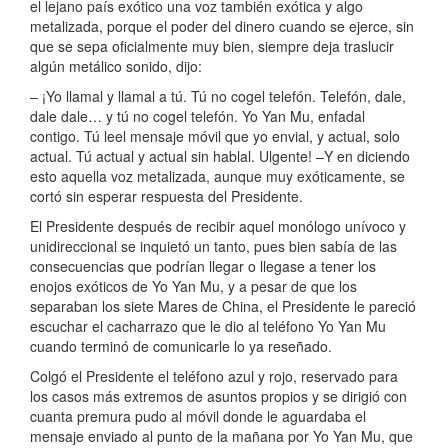
el lejano país exótico una voz también exótica y algo
metalizada, porque el poder del dinero cuando se ejerce, sin
que se sepa oficialmente muy bien, siempre deja traslucir
algún metálico sonido, dijo:
– ¡Yo llamal y llamal a tú. Tú no cogel telefón. Telefón, dale,
dale dale… y tú no cogel telefón. Yo Yan Mu, enfadal
contigo. Tú leel mensaje móvil que yo envial, y actual, solo
actual. Tú actual y actual sin hablal. Ulgente! –Y en diciendo
esto aquella voz metalizada, aunque muy exóticamente, se
cortó sin esperar respuesta del Presidente.
El Presidente después de recibir aquel monólogo unívoco y
unidireccional se inquietó un tanto, pues bien sabía de las
consecuencias que podrían llegar o llegase a tener los
enojos exóticos de Yo Yan Mu, y a pesar de que los
separaban los siete Mares de China, el Presidente le pareció
escuchar el cacharrazo que le dio al teléfono Yo Yan Mu
cuando terminó de comunicarle lo ya reseñado.
Colgó el Presidente el teléfono azul y rojo, reservado para
los casos más extremos de asuntos propios y se dirigió con
cuanta premura pudo al móvil donde le aguardaba el
mensaje enviado al punto de la mañana por Yo Yan Mu, que