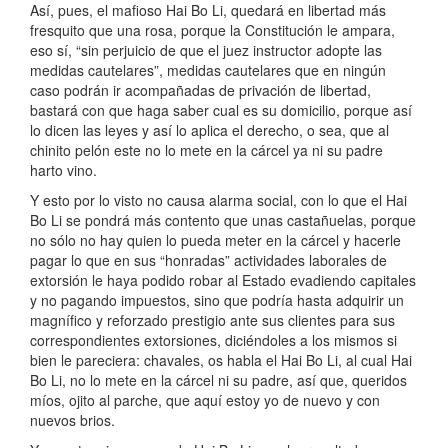
Así, pues, el mafioso Hai Bo Li, quedará en libertad más
fresquito que una rosa, porque la Constitución le ampara,
eso sí, “sin perjuicio de que el juez instructor adopte las
medidas cautelares”, medidas cautelares que en ningún
caso podrán ir acompañadas de privación de libertad,
bastará con que haga saber cual es su domicilio, porque así
lo dicen las leyes y así lo aplica el derecho, o sea, que al
chinito pelón este no lo mete en la cárcel ya ni su padre
harto vino.
Y esto por lo visto no causa alarma social, con lo que el Hai
Bo Li se pondrá más contento que unas castañuelas, porque
no sólo no hay quien lo pueda meter en la cárcel y hacerle
pagar lo que en sus “honradas” actividades laborales de
extorsión le haya podido robar al Estado evadiendo capitales
y no pagando impuestos, sino que podría hasta adquirir un
magnífico y reforzado prestigio ante sus clientes para sus
correspondientes extorsiones, diciéndoles a los mismos si
bien le pareciera: chavales, os habla el Hai Bo Li, al cual Hai
Bo Li, no lo mete en la cárcel ni su padre, así que, queridos
míos, ojito al parche, que aquí estoy yo de nuevo y con
nuevos brios.