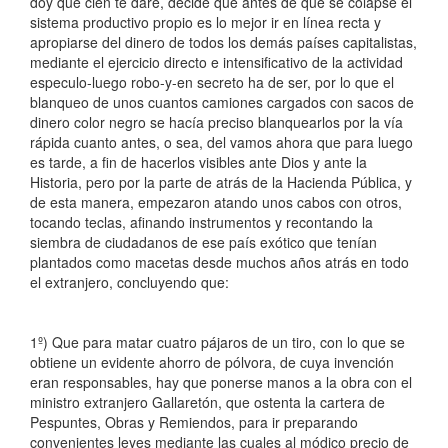
doy que cien te daré, decide que antes de que se colapse el
sistema productivo propio es lo mejor ir en línea recta y
apropiarse del dinero de todos los demás países capitalistas,
mediante el ejercicio directo e intensificativo de la actividad
especulo-luego robo-y-en secreto ha de ser, por lo que el
blanqueo de unos cuantos camiones cargados con sacos de
dinero color negro se hacía preciso blanquearlos por la vía
rápida cuanto antes, o sea, del vamos ahora que para luego
es tarde, a fin de hacerlos visibles ante Dios y ante la
Historia, pero por la parte de atrás de la Hacienda Pública, y
de esta manera, empezaron atando unos cabos con otros,
tocando teclas, afinando instrumentos y recontando la
siembra de ciudadanos de ese país exótico que tenían
plantados como macetas desde muchos años atrás en todo
el extranjero, concluyendo que:
1º) Que para matar cuatro pájaros de un tiro, con lo que se
obtiene un evidente ahorro de pólvora, de cuya invención
eran responsables, hay que ponerse manos a la obra con el
ministro extranjero Gallaretón, que ostenta la cartera de
Pespuntes, Obras y Remiendos, para ir preparando
convenientes leyes mediante las cuales al módico precio de