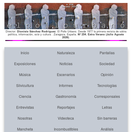
Director:
Dionisio Sánchez Rodríguez
. El Pollo Urbano. Desde 1977 la primera revista de sátira
política, información, ocio y cultura . Zaragoza. España.
Nº 254. Extra Verano (Julio Agosto
2026)
.
Inicio
Naturaleza
Pantallas
Exposiciones
Noticias
Sociedad
Música
Escenarios
Opinión
Silvicultura
Informes
Tecnologías
Ciencia
Gastronomía
Corresponsales
Entrevistas
Reportajes
Letras
Nosotras
Videoteca
Sin barreras
Mancheta
Incombustibles
Análisis