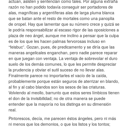
actúan, asisten y sentencian como tales. Por alguna extraña
razón no han podido todavía conseguir ser portadores de
alas, magníficas y argentíferas alas de larga pluma blanca
que se batan ante el resto de mortales como una panoplia
de oropel. Hay que lamentar que su número crece y quizá se
le podría responsabilizar al escaso rigor de las oposiciones a
plaza de neo ángel, aunque me inclino a pensar que la culpa
es de los que les hacen palmas fervorosas incluso en
“feisbuc”. Gozan, pues, de predicamento y se diría que las
maneras angelicales enganchan, pero nadie parece reparar
en que juegan con ventaja. La ventaja de sobrevolar el duro
suelo de los demás comunes, lo que les permite despreciar
la prudencia y obviar el sutil suceso de no llevar alas.
Finalmente parece no importarles el vacío de la caída,
probablemente porque están seguros de aterrizar en blando,
al fin y al cabo blandos son los sesos de las criaturas.
Volviendo al meollo, barrunto que estos seres límbicos tienen
el don de la invisibilidad; no de otra manera se puede
entender que la mayoría no los distinga en su dimensión
real.
Pintorescos, decía, me parecen éstos ángeles, pero ni más
ni menos que los demonios, o que los listos y los tontos;