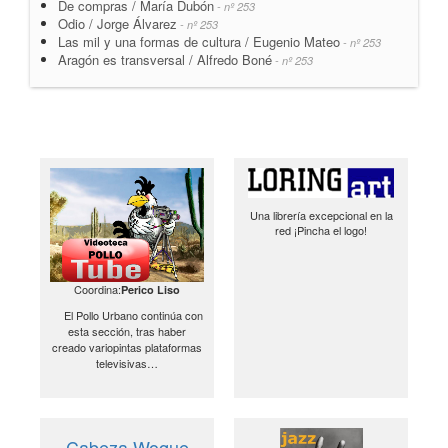
De compras / María Dubón
- nº 253
Odio / Jorge Álvarez
- nº 253
Las mil y una formas de cultura / Eugenio Mateo
- nº 253
Aragón es transversal / Alfredo Boné
- nº 253
Una librería excepcional en la
red ¡Pincha el logo!
Coordina:
Perico Liso
El Pollo Urbano continúa con
esta sección, tras haber
creado variopintas plataformas
televisivas…
Cabeza Woque