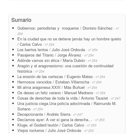
Sumario
Gobiernos: periodistas y moqueros / Dionisio Sánchez
- nº
254
En la ciudad que no se detiene jamás hay un hombre quieto
/ Carlos Calvo
- nº 254
Los barrios lentos / Julio José Ordovás
- nº 254
Pasajeros del Titanic / Jorge Álvarez
- nº 254
Adónde vamos sin ética / María Dubón
- nº 254
Aragón y el aragonesismo: una cuestión de continuidad
histórica
- nº 254
La erosión de las certezas / Eugenio Mateo
- nº 254
Hermosos vencidos / Esteban Villarrocha
- nº 254
Mi alma aragonesa XXIII / Más Buñuel
- nº 254
Os deseo un feliz verano / Manuel Medrano
- nº 254
Cosas de derechas de toda la vida / Antonio Tausiet
- nº 247
Una justicia ciega.Una policía adoctrinada / Raimundo M.
Soriano
- nº 254
Decepcionante / Andrés Sierra
- nº 247
Decíamos ayer: A ver si gana la derecha…
- nº 253
Kluge, el Godard teutón / Carlos Calvo
- nº 253
Viejos rockeros / Julio José Ordovás
- nº 253