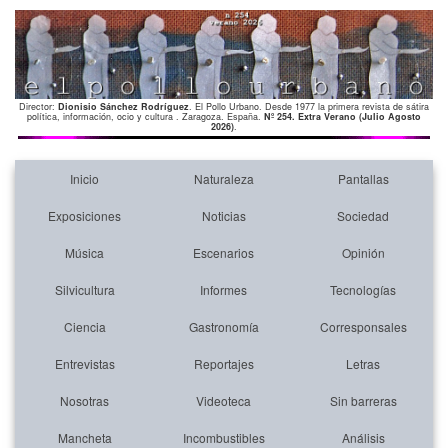
Director:
Dionisio Sánchez Rodríguez
. El Pollo Urbano. Desde 1977 la primera revista de sátira
política, información, ocio y cultura . Zaragoza. España.
Nº 254. Extra Verano (Julio Agosto
2026)
.
Inicio
Naturaleza
Pantallas
Exposiciones
Noticias
Sociedad
Música
Escenarios
Opinión
Silvicultura
Informes
Tecnologías
Ciencia
Gastronomía
Corresponsales
Entrevistas
Reportajes
Letras
Nosotras
Videoteca
Sin barreras
Mancheta
Incombustibles
Análisis