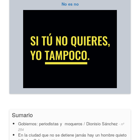
No es no
Sumario
Gobiernos: periodistas y moqueros / Dionisio Sánchez
- nº
254
En la ciudad que no se detiene jamás hay un hombre quieto