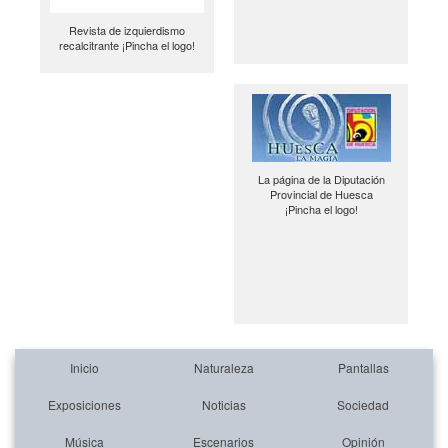
Revista de izquierdismo
recalcitrante ¡Pincha el logo!
La página de la Diputación
Provincial de Huesca
¡Pincha el logo!
Inicio
Naturaleza
Pantallas
Exposiciones
Noticias
Sociedad
Música
Escenarios
Opinión