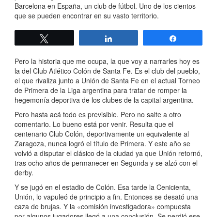
Barcelona en España, un club de fútbol. Uno de los cientos
que se pueden encontrar en su vasto territorio.
Twittear
Compartir
Compartir
Pero la historia que me ocupa, la que voy a narrarles hoy es
la del Club Atlético Colón de Santa Fe. Es el club del pueblo,
el que rivaliza junto a Unión de Santa Fe en el actual Torneo
de Primera de la Liga argentina para tratar de romper la
hegemonía deportiva de los clubes de la capital argentina.
Pero hasta acá todo es previsible. Pero no salte a otro
comentario. Lo bueno está por venir. Resulta que el
centenario Club Colón, deportivamente un equivalente al
Zaragoza, nunca logró el título de Primera. Y este año se
volvió a disputar el clásico de la ciudad ya que Unión retornó,
tras ocho años de permanecer en Segunda y se alzó con el
derby.
Y se jugó en el estadio de Colón. Esa tarde la Cenicienta,
Unión, lo vapuleó de principio a fin. Entonces se desató una
caza de brujas. Y la «comisión investigadora» compuesta
por algunos jugadores llegó a una conclusión. Se perdió ese