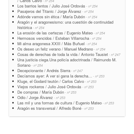
/ Carlos Calvo
- nº 254
Los barrios lentos / Julio José Ordovás
- nº 254
Pasajeros del Titanic / Jorge Álvarez
- nº 254
Adónde vamos sin ética / María Dubón
- nº 254
Aragón y el aragonesismo: una cuestión de continuidad
histórica
- nº 254
La erosión de las certezas / Eugenio Mateo
- nº 254
Hermosos vencidos / Esteban Villarrocha
- nº 254
Mi alma aragonesa XXIII / Más Buñuel
- nº 254
Os deseo un feliz verano / Manuel Medrano
- nº 254
Cosas de derechas de toda la vida / Antonio Tausiet
- nº 247
Una justicia ciega.Una policía adoctrinada / Raimundo M.
Soriano
- nº 254
Decepcionante / Andrés Sierra
- nº 247
Decíamos ayer: A ver si gana la derecha…
- nº 253
Kluge, el Godard teutón / Carlos Calvo
- nº 253
Viejos rockeros / Julio José Ordovás
- nº 253
De compras / María Dubón
- nº 253
Odio / Jorge Álvarez
- nº 253
Las mil y una formas de cultura / Eugenio Mateo
- nº 253
Aragón es transversal / Alfredo Boné
- nº 253