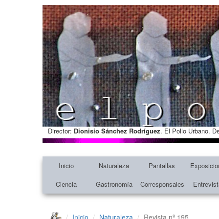
Director:
Dionisio Sánchez Rodríguez
. El Pollo Urbano. D
Inicio
Naturaleza
Pantallas
Exposicio
Ciencia
Gastronomía
Corresponsales
Entrevis
Inicio
Naturaleza
Revista nº 195