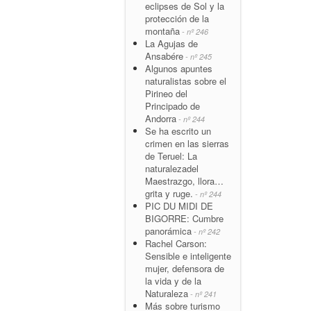
eclipses de Sol y la
protección de la
montaña
- nº 246
La Agujas de
Ansabére
- nº 245
Algunos apuntes
naturalistas sobre el
Pirineo del
Principado de
Andorra
- nº 244
Se ha escrito un
crimen en las sierras
de Teruel: La
naturalezadel
Maestrazgo, llora…
grita y ruge.
- nº 244
PIC DU MIDI DE
BIGORRE: Cumbre
panorámica
- nº 242
Rachel Carson:
Sensible e inteligente
mujer, defensora de
la vida y de la
Naturaleza
- nº 241
Más sobre turismo