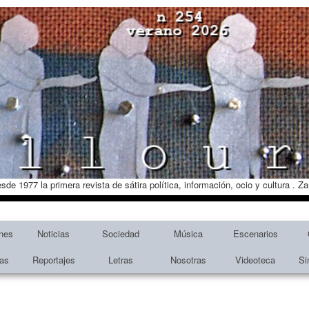
esde 1977 la primera revista de sátira política, información, ocio y cultura . 
nes
Noticias
Sociedad
Música
Escenarios
tas
Reportajes
Letras
Nosotras
Videoteca
Si