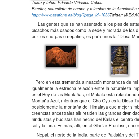
Texto y fotos: Eduardo Viñuales Cobos.
Escritor, naturalista de campo y miembro de la Asociación 
http://www.asafona.es/blog/?page_id=1036
Twitter: @Edu
Las gentes que se han asentado a los pies de estas 
picachos más osados como la sede y morada de los di
por los sherpas o nepalíes, es para unos la “Diosa Mad
Pero en esta tremenda alineación montañosa de mil qu
igualmente la estrecha relación entre la naturaleza im
es el Rey de las Montañas, el Makalu está relacionado c
Montaña Azul, mientras que el Cho Oyu es la Diosa Tu
posiblemente la montaña del Himalaya que mejor simbol
creencias ancestrales allí residen las grandes divinid
hinduistas y budistas han hecho del Kailas el centro de
sol y la luna. Es más, allí, en el Glaciar Precioso, na
Nepal, el norte de la India, parte de Pakistán y del 