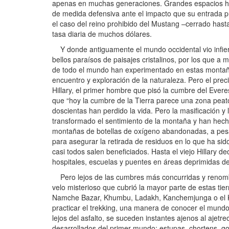
apenas en muchas generaciones. Grandes espacios han
de medida defensiva ante el impacto que su entrada pud
el caso del reino prohibido del Mustang –cerrado hast
tasa diaria de muchos dólares.
Y donde antiguamente el mundo occidental vio infierno
bellos paraísos de paisajes cristalinos, por los que a m
de todo el mundo han experimentado en estas montaña
encuentro y exploración de la naturaleza. Pero el preci
Hillary, el primer hombre que pisó la cumbre del Ever
que “hoy la cumbre de la Tierra parece una zona peat
doscientas han perdido la vida. Pero la masificación y
transformado el sentimiento de la montaña y han hech
montañas de botellas de oxígeno abandonadas, a pesa
para asegurar la retirada de residuos en lo que ha si
casi todos salen beneficiados. Hasta el viejo Hillary d
hospitales, escuelas y puentes en áreas deprimidas d
Pero lejos de las cumbres más concurridas y renombr
velo misterioso que cubrió la mayor parte de estas ti
Namche Bazar, Khumbu, Ladakh, Kanchemjunga o el Ka
practicar el trekking, una manera de conocer el mundo s
lejos del asfalto, se suceden instantes ajenos al ajetr
desarrollados del primer mundo: estupas, chortens, g