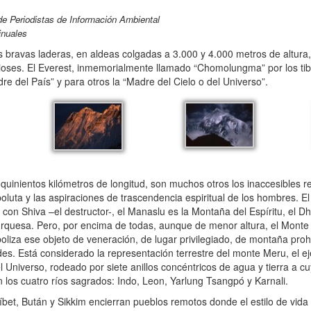
de Periodistas de Información Ambiental
Vinuales
bravas laderas, en aldeas colgadas a 3.000 y 4.000 metros de altura,
oses. El Everest, inmemorialmente llamado “Chomolungma” por los ti
re del País” y para otros la “Madre del Cielo o del Universo”.
inientos kilómetros de longitud, son muchos otros los inaccesibles re
poluta y las aspiraciones de trascendencia espiritual de los hombres. E
on Shiva –el destructor-, el Manaslu es la Montaña del Espíritu, el Dha
rquesa. Pero, por encima de todas, aunque de menor altura, el Monte 
iza ese objeto de veneración, de lugar privilegiado, de montaña proh
ades. Está considerado la representación terrestre del monte Meru, el e
l Universo, rodeado por siete anillos concéntricos de agua y tierra a c
cen los cuatro ríos sagrados: Indo, Leon, Yarlung Tsangpó y Karnali.
Tíbet, Bután y Sikkim encierran pueblos remotos donde el estilo de vid