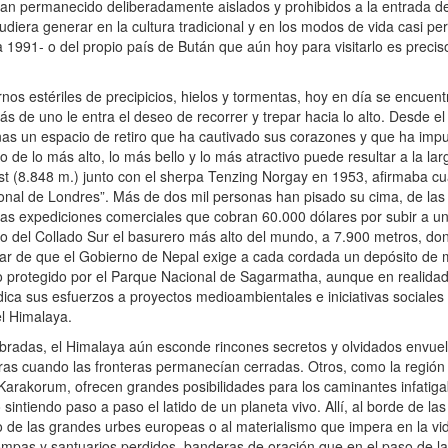
 permanecido deliberadamente aislados y prohibidos a la entrada de
iera generar en la cultura tradicional y en los modos de vida casi per
a 1991- o del propio país de Bután que aún hoy para visitarlo es preci
s estériles de precipicios, hielos y tormentas, hoy en día se encuen
ás de uno le entra el deseo de recorrer y trepar hacia lo alto. Desde el 
s un espacio de retiro que ha cautivado sus corazones y que ha impu
o de lo más alto, lo más bello y lo más atractivo puede resultar a la la
est (8.848 m.) junto con el sherpa Tenzing Norgay en 1953, afirmaba c
onal de Londres”. Más de dos mil personas han pisado su cima, de las
 las expediciones comerciales que cobran 60.000 dólares por subir a un
o del Collado Sur el basurero más alto del mundo, a 7.900 metros, d
r de que el Gobierno de Nepal exige a cada cordada un depósito de 
do protegido por el Parque Nacional de Sagarmatha, aunque en realida
edica sus esfuerzos a proyectos medioambientales e iniciativas sociales
el Himalaya.
adas, el Himalaya aún esconde rincones secretos y olvidados envuel
erras cuando las fronteras permanecían cerradas. Otros, como la regió
rakorum, ofrecen grandes posibilidades para los caminantes infatig
intiendo paso a paso el latido de un planeta vivo. Allí, al borde de la
eo de las grandes urbes europeas o al materialismo que impera en la vid
ompas y santuarios perdidos, banderas de oración que en el paso de 