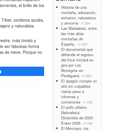
rentes, el brillo de los
Historia de una
montaña, educación,
esfuerzo, naturaleza
 Tíbet, corderos azules,
y armonía
- nº 254
ajero y naturalista
Las Maladetas, entre
las más altas
montañas de
vestre, más tímido y
España.
- nº 253
te ser fabuloso forma
El documental que
tas de nieve. Porque no
defiende el regreso
del lince iniciará su
gira por Los
Monegros en
Compartir
Perdiguera
- nº 253
El apagón cumple un
año sin culpables
claros pese a
informes y
comisiones
- nº 252
El pollo urbano.
Naturaleza.
Diciembre de 2025-
Enero 2026
- nº 249
El Moncayo, los