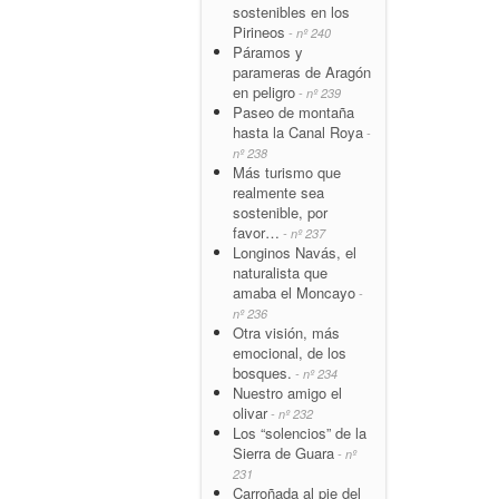
sostenibles en los
Pirineos
- nº 240
Páramos y
parameras de Aragón
en peligro
- nº 239
Paseo de montaña
hasta la Canal Roya
-
nº 238
Más turismo que
realmente sea
sostenible, por
favor…
- nº 237
Longinos Navás, el
naturalista que
amaba el Moncayo
-
nº 236
Otra visión, más
emocional, de los
bosques.
- nº 234
Nuestro amigo el
olivar
- nº 232
Los “solencios” de la
Sierra de Guara
- nº
231
Carroñada al pie del