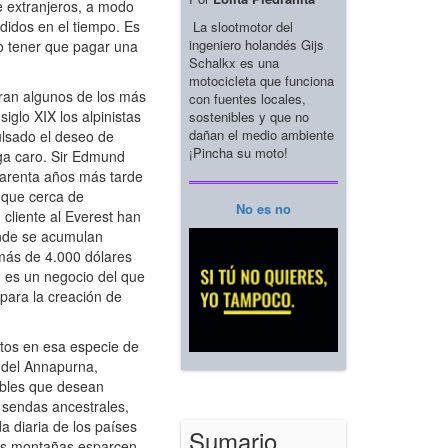
 extranjeros, a modo
didos en el tiempo. Es
La slootmotor del
ingeniero holandés Gijs
so tener que pagar una
Schalkx es una
motocicleta que funciona
tran algunos de los más
con fuentes locales,
siglo XIX los alpinistas
sostenibles y que no
dañan el medio ambiente
lsado el deseo de
¡Pincha su moto!
rga caro. Sir Edmund
uarenta años más tarde
 que cerca de
No es no
 cliente al Everest han
onde se acumulan
más de 4.000 dólares
d es un negocio del que
 para la creación de
tos en esa especie de
n del Annapurna,
ables que desean
s sendas ancestrales,
a diaria de los países
Sumario
las montañas esparcen