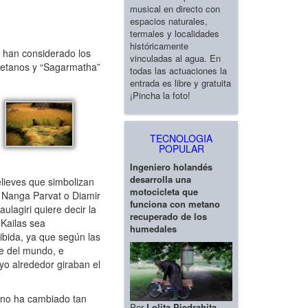
musical en directo con
espacios naturales,
termales y localidades
históricamente
 han considerado los
vinculadas al agua. En
betanos y “Sagarmatha”
todas las actuaciones la
entrada es libre y gratuita
¡Pincha la foto!
TECNOLOGIA
POPULAR
Ingeniero holandés
desarrolla una
lieves que simbolizan
motocicleta que
l Nanga Parvat o Diamir
funciona con metano
ulagiri quiere decir la
recuperado de los
Kailas sea
humedales
ibida, ya que según las
je del mundo, e
uyo alrededor giraban el
a no ha cambiado tan
Por
Lolita Piedrahita