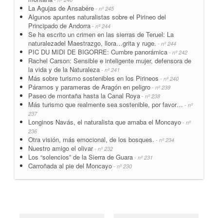
La Agujas de Ansabére
- nº 245
Algunos apuntes naturalistas sobre el Pirineo del
Principado de Andorra
- nº 244
Se ha escrito un crimen en las sierras de Teruel: La
naturalezadel Maestrazgo, llora…grita y ruge.
- nº 244
PIC DU MIDI DE BIGORRE: Cumbre panorámica
- nº 242
Rachel Carson: Sensible e inteligente mujer, defensora de
la vida y de la Naturaleza
- nº 241
Más sobre turismo sostenibles en los Pirineos
- nº 240
Páramos y parameras de Aragón en peligro
- nº 239
Paseo de montaña hasta la Canal Roya
- nº 238
Más turismo que realmente sea sostenible, por favor…
- nº
237
Longinos Navás, el naturalista que amaba el Moncayo
- nº
236
Otra visión, más emocional, de los bosques.
- nº 234
Nuestro amigo el olivar
- nº 232
Los “solencios” de la Sierra de Guara
- nº 231
Carroñada al pie del Moncayo
- nº 230