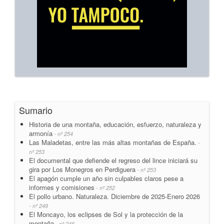
Sumario
Historia de una montaña, educación, esfuerzo, naturaleza y
armonía
- nº 254
Las Maladetas, entre las más altas montañas de España.
-
nº 253
El documental que defiende el regreso del lince iniciará su
gira por Los Monegros en Perdiguera
- nº 253
El apagón cumple un año sin culpables claros pese a
informes y comisiones
- nº 252
El pollo urbano. Naturaleza. Diciembre de 2025-Enero 2026
- nº 249
El Moncayo, los eclipses de Sol y la protección de la
montaña
- nº 246