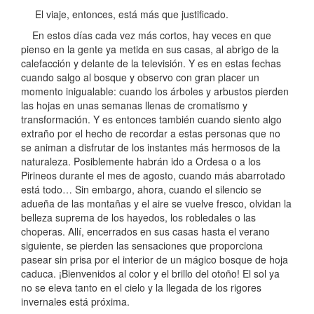
El viaje, entonces, está más que justificado.
En estos días cada vez más cortos, hay veces en que
pienso en la gente ya metida en sus casas, al abrigo de la
calefacción y delante de la televisión. Y es en estas fechas
cuando salgo al bosque y observo con gran placer un
momento inigualable: cuando los árboles y arbustos pierden
las hojas en unas semanas llenas de cromatismo y
transformación. Y es entonces también cuando siento algo
extraño por el hecho de recordar a estas personas que no
se animan a disfrutar de los instantes más hermosos de la
naturaleza. Posiblemente habrán ido a Ordesa o a los
Pirineos durante el mes de agosto, cuando más abarrotado
está todo… Sin embargo, ahora, cuando el silencio se
adueña de las montañas y el aire se vuelve fresco, olvidan la
belleza suprema de los hayedos, los robledales o las
choperas. Allí, encerrados en sus casas hasta el verano
siguiente, se pierden las sensaciones que proporciona
pasear sin prisa por el interior de un mágico bosque de hoja
caduca. ¡Bienvenidos al color y el brillo del otoño! El sol ya
no se eleva tanto en el cielo y la llegada de los rigores
invernales está próxima.