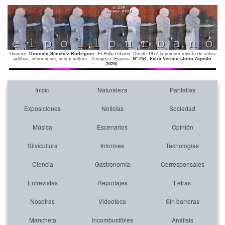
Director:
Dionisio Sánchez Rodríguez
. El Pollo Urbano. Desde 1977 la primera revista de sátira
política, información, ocio y cultura . Zaragoza. España.
Nº 254. Extra Verano (Julio Agosto
2026)
.
Inicio
Naturaleza
Pantallas
Exposiciones
Noticias
Sociedad
Música
Escenarios
Opinión
Silvicultura
Informes
Tecnologías
Ciencia
Gastronomía
Corresponsales
Entrevistas
Reportajes
Letras
Nosotras
Videoteca
Sin barreras
Mancheta
Incombustibles
Análisis