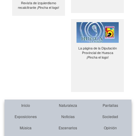
Revista de izquierdismo
recalcitrante ¡Pincha el logo!
La página de la Diputación
Provincial de Huesca
¡Pincha el logo!
Inicio
Naturaleza
Pantallas
Exposiciones
Noticias
Sociedad
Música
Escenarios
Opinión