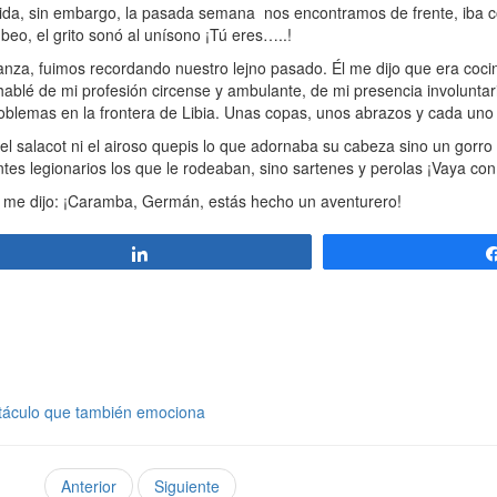
ida, sin embargo, la pasada semana nos encontramos de frente, iba 
beo, el grito sonó al unísono ¡Tú eres…..!
za, fuimos recordando nuestro lejno pasado. Él me dijo que era cocin
 hablé de mi profesión circense y ambulante, de mi presencia involunta
oblemas en la frontera de Libia. Unas copas, unos abrazos y cada uno 
salacot ni el airoso quepis lo que adornaba su cabeza sino un gorro
entes legionarios los que le rodeaban, sino sartenes y perolas ¡Vaya co
 me dijo: ¡Caramba, Germán, estás hecho un aventurero!
Compartir
ctáculo que también emociona
Anterior
Siguiente