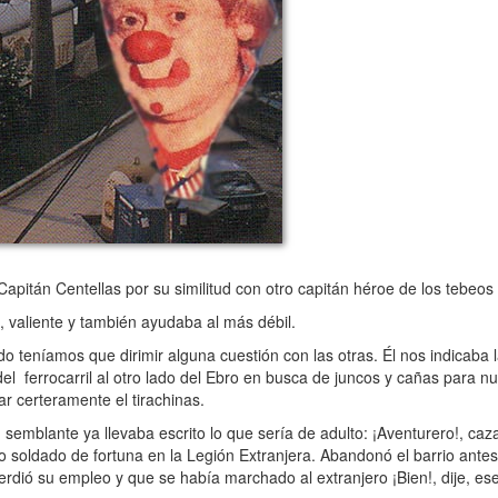
itán Centellas por su similitud con otro capitán héroe de los tebeos
 valiente y también ayudaba al más débil.
do teníamos que dirimir alguna cuestión con las otras. Él nos indicaba 
l ferrocarril al otro lado del Ebro en busca de juncos y cañas para n
r certeramente el tirachinas.
emblante ya llevaba escrito lo que sería de adulto: ¡Aventurero!, cazad
 o soldado de fortuna en la Legión Extranjera. Abandonó el barrio ante
dió su empleo y que se había marchado al extranjero ¡Bien!, dije, ese