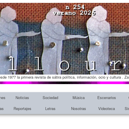
esde 1977 la primera revista de sátira política, información, ocio y cultura . 
nes
Noticias
Sociedad
Música
Escenarios
tas
Reportajes
Letras
Nosotras
Videoteca
Si