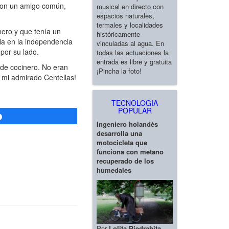
con un amigo común,
musical en directo con
espacios naturales,
termales y localidades
ero y que tenía un
históricamente
ria en la independencia
vinculadas al agua. En
por su lado.
todas las actuaciones la
entrada es libre y gratuita
 de cocinero. No eran
¡Pincha la foto!
n mi admirado Centellas!
TECNOLOGIA
POPULAR
Compartir
Ingeniero holandés
desarrolla una
motocicleta que
funciona con metano
recuperado de los
humedales
Por
Lolita Piedrahita