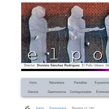
Director:
Dionisio Sánchez Rodríguez
. El Pollo Urbano. D
Inicio
Naturaleza
Pantallas
Exposicio
Ciencia
Gastronomía
Corresponsales
Entrevis
Inicio
Escenarios
Revista nº 190