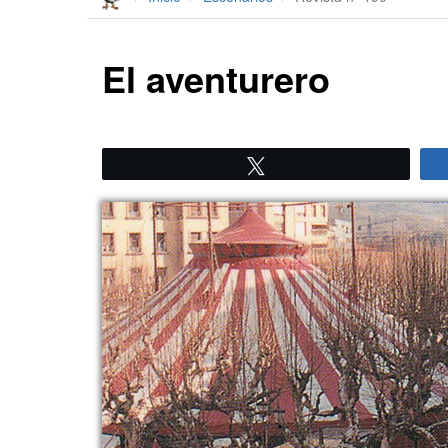
El aventurero
Twittear