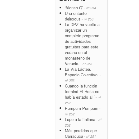
‘Alonso Q’
- nº 254
Una entente
delicious
- nº 253
La DPZ ha vuelto a
organizar un
completo programa
de actividades
gratuitas para este
verano en el
monasterio de
Veruela.
- nº 253
La Vía Láctea.
Espacio Colectivo
-
nº 253
Cuando la función
terminó El Horla no
había estado allí
- nº
252
Pumpum Pumpum
-
nº 252
Lope a la italiana
- nº
252
Más perdidos que
Carracuca
- nº 251