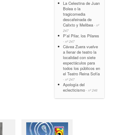
La Celestina de Juan
Bolea o la
tragicomedia
descafeinada de
Calixto y Melibea
- nº
247
P’al Pilar, los Pilares
- nº 247
Cávea Zuera vuelve
a llenar de teatro la
localidad con siete
espectáculos para
todos los públicos en
el Teatro Reina Sofía
- nº 247
Apología del
eclecticismo
- nº 246