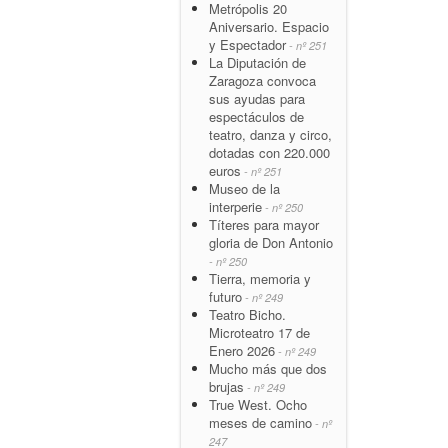
Metrópolis 20
Aniversario. Espacio
y Espectador
- nº 251
La Diputación de
Zaragoza convoca
sus ayudas para
espectáculos de
teatro, danza y circo,
dotadas con 220.000
euros
- nº 251
Museo de la
interperie
- nº 250
Títeres para mayor
gloria de Don Antonio
- nº 250
Tierra, memoria y
futuro
- nº 249
Teatro Bicho.
Microteatro 17 de
Enero 2026
- nº 249
Mucho más que dos
brujas
- nº 249
True West. Ocho
meses de camino
- nº
247