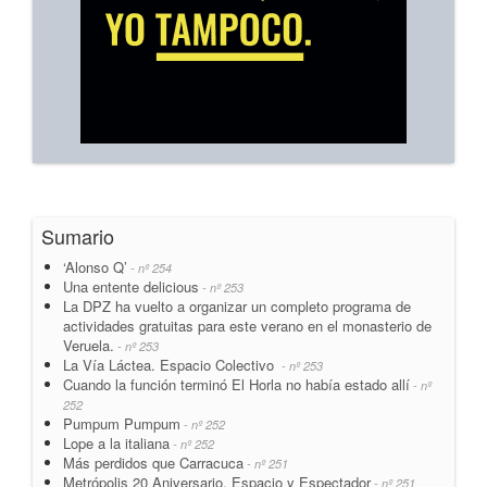
Sumario
‘Alonso Q’
- nº 254
Una entente delicious
- nº 253
La DPZ ha vuelto a organizar un completo programa de
actividades gratuitas para este verano en el monasterio de
Veruela.
- nº 253
La Vía Láctea. Espacio Colectivo
- nº 253
Cuando la función terminó El Horla no había estado allí
- nº
252
Pumpum Pumpum
- nº 252
Lope a la italiana
- nº 252
Más perdidos que Carracuca
- nº 251
Metrópolis 20 Aniversario. Espacio y Espectador
- nº 251