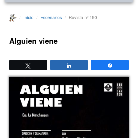
Inicio
Escenarios
Revista nº 190
Alguien viene
Twittear
Compartir
Compartir