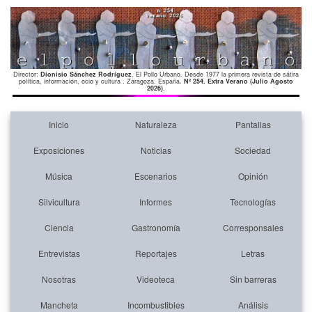
Director:
Dionisio Sánchez Rodríguez
. El Pollo Urbano. Desde 1977 la primera revista de sátira
política, información, ocio y cultura . Zaragoza. España.
Nº 254. Extra Verano (Julio Agosto
2026)
.
Inicio
Naturaleza
Pantallas
Exposiciones
Noticias
Sociedad
Música
Escenarios
Opinión
Silvicultura
Informes
Tecnologías
Ciencia
Gastronomía
Corresponsales
Entrevistas
Reportajes
Letras
Nosotras
Videoteca
Sin barreras
Mancheta
Incombustibles
Análisis