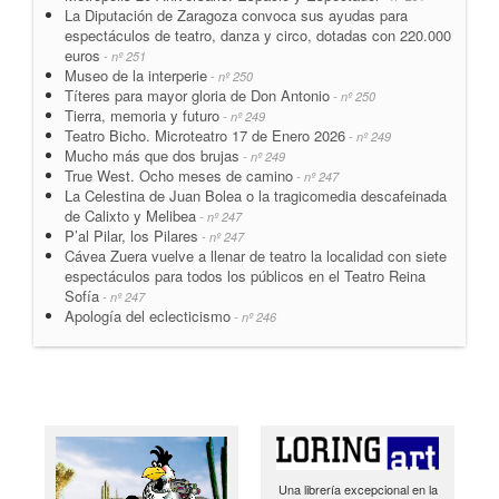
La Diputación de Zaragoza convoca sus ayudas para
espectáculos de teatro, danza y circo, dotadas con 220.000
euros
- nº 251
Museo de la interperie
- nº 250
Títeres para mayor gloria de Don Antonio
- nº 250
Tierra, memoria y futuro
- nº 249
Teatro Bicho. Microteatro 17 de Enero 2026
- nº 249
Mucho más que dos brujas
- nº 249
True West. Ocho meses de camino
- nº 247
La Celestina de Juan Bolea o la tragicomedia descafeinada
de Calixto y Melibea
- nº 247
P’al Pilar, los Pilares
- nº 247
Cávea Zuera vuelve a llenar de teatro la localidad con siete
espectáculos para todos los públicos en el Teatro Reina
Sofía
- nº 247
Apología del eclecticismo
- nº 246
Una librería excepcional en la