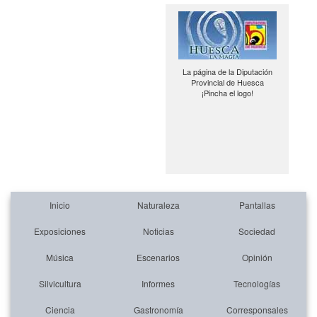
La página de la Diputación
Provincial de Huesca
¡Pincha el logo!
Inicio
Naturaleza
Pantallas
Exposiciones
Noticias
Sociedad
Música
Escenarios
Opinión
Silvicultura
Informes
Tecnologías
Ciencia
Gastronomía
Corresponsales