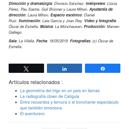
Dirección y dramatúrgia
: Dionisio Sánchez.
Intérpretes
: Llúcia
Pérez, Pau Sastre, Guli Brünner y Laura Mihon.
Ayudantía de
dirección
: Laura Mihon.
Espacio escénico
: Daniel
Ruiz.
Iluminación
: Laia García y Joan Rey.
Vídeo y fotografía
:
Óscar de Estrella.
Música
: La Münchausen.
Producción
: Mamen
Gallego.
Sala
: La Vilella.
Fecha
: 18/05/2019.
Fotografías
: (c) Óscar de
Estrella.
Twittear
Compartir
Compartir
Artículos relacionados :
La geometría del trigo en un país en llamas
La radiografía clown de Calígula
Entre recuerdos y ternura o el tronchante espectáculo
que también emociona
El aventurero