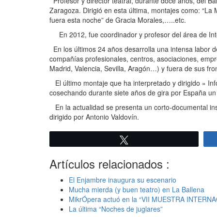
Profesor y director teatral, durante doce años, del 
Zaragoza. Dirigió en esta última, montajes como: “La
fuera esta noche” de Gracia Morales,…..etc.
En 2012, fue coordinador y profesor del área de Inte
En los últimos 24 años desarrolla una intensa labor d
compañías profesionales, centros, asociaciones, empre
Madrid, Valencia, Sevilla, Aragón…) y fuera de sus fro
El último montaje que ha interpretado y dirigido » I
cosechando durante siete años de gira por España un g
En la actualidad se presenta un corto-documental inspi
dirigido por Antonio Valdovín.
Twittear
Artículos relacionados :
El Enjambre inaugura su escenario
Mucha mierda (y buen teatro) en La Ballena
MikrÓpera actuó en la “VII MUESTRA INTE
La última “Noches de juglares”