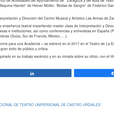
Banco de Actividades del Ayuntamiento de Zaragoza y del Aula de Teatr
 Maquina Hamlet” de Heiner Müller, “Bodas de Sangre” de Federico Gar
rpretación y Dirección del Centro Musical y Artístico Las Armas de Z
e enseñanza teatral impartiendo master class de Interpretación y Direc
sas e instituciones, así como conferencias y entrevistas en España (
nteras (Suiza, Sur de Francia, México…..).
nforme para una Academia » se estrenó en el 2017 en el Teatro de La 
ran éxito de público y crítica.
rado en su trabajo escénico y en su mirada sobre su oficio, con el tít
Compartir
RNACIONAL DE TEATRO UNIPERSONAL DE CASTRO URDIALES”