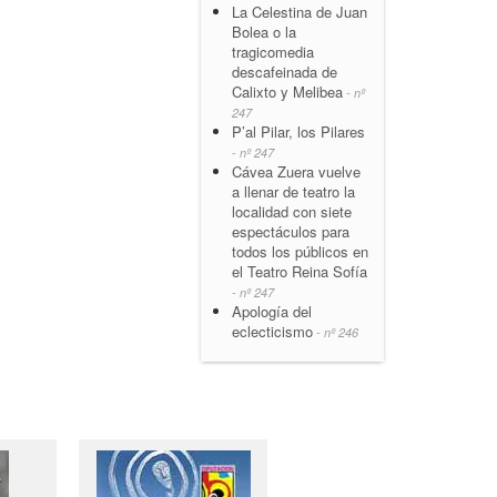
La Celestina de Juan
Bolea o la
tragicomedia
descafeinada de
Calixto y Melibea
- nº
247
P’al Pilar, los Pilares
- nº 247
Cávea Zuera vuelve
a llenar de teatro la
localidad con siete
espectáculos para
todos los públicos en
el Teatro Reina Sofía
- nº 247
Apología del
eclecticismo
- nº 246