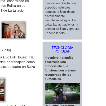
rito encontrado en
musical en directo con
 con Belisa en su
espacios naturales,
(T.de La Estación.
termales y localidades
históricamente
vinculadas al agua. En
todas las actuaciones la
entrada es libre y gratuita
¡Pincha la foto!
TECNOLOGIA
 Súbito).
POPULAR
a Duo Full House). Ha
Ingeniero holandés
desarrolla una
mbién ha trabajado como
motocicleta que
vales de teatro en Suiza
funciona con metano
recuperado de los
humedales
Por
Lolita Piedrahita