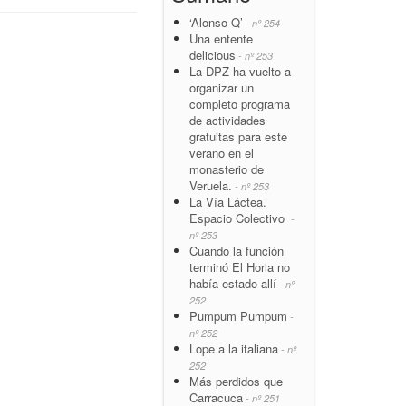
‘Alonso Q’
- nº 254
Una entente
delicious
- nº 253
La DPZ ha vuelto a
organizar un
completo programa
de actividades
gratuitas para este
verano en el
monasterio de
Veruela.
- nº 253
La Vía Láctea.
Espacio Colectivo
-
nº 253
Cuando la función
terminó El Horla no
había estado allí
- nº
252
Pumpum Pumpum
-
nº 252
Lope a la italiana
- nº
252
Más perdidos que
Carracuca
- nº 251