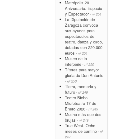
Metrópolis 20
Aniversario. Espacio
y Espectador
- nº 251
La Diputación de
Zaragoza convoca
sus ayudas para
espectáculos de
teatro, danza y circo,
dotadas con 220.000
euros
- nº 251
Museo de la
interperie
- nº 250
Títeres para mayor
gloria de Don Antonio
- nº 250
Tierra, memoria y
futuro
- nº 249
Teatro Bicho.
Microteatro 17 de
Enero 2026
- nº 249
Mucho más que dos
brujas
- nº 249
True West. Ocho
meses de camino
- nº
247