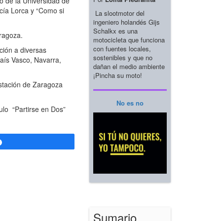
o de la Universidad de
cía Lorca y “Como si
La slootmotor del
ingeniero holandés Gijs
Schalkx es una
aragoza.
motocicleta que funciona
con fuentes locales,
ción a diversas
sostenibles y que no
País Vasco, Navarra,
dañan el medio ambiente
¡Pincha su moto!
Estación de Zaragoza
No es no
ulo “Partirse en Dos”
Compartir
Sumario