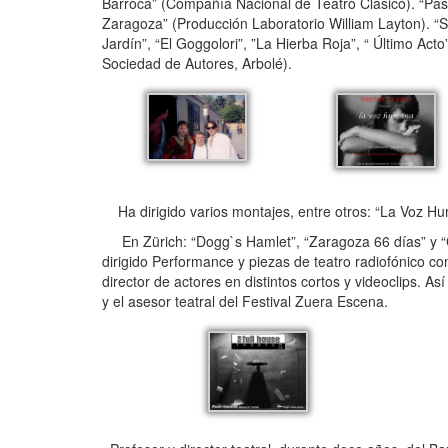
Barroca” (Compañía Nacional de Teatro Clásico). “P
Zaragoza” (Producción Laboratorio William Layton). 
Jardín”, “El Goggolori”, ”La Hierba Roja”, “ Último Ac
Sociedad de Autores, Arbolé).
Ha dirigido varios montajes, entre otros: “La Voz H
En Zürich: “Dogg`s Hamlet”, “Zaragoza 66 días” y “
dirigido Performance y piezas de teatro radiofónico 
director de actores en distintos cortos y videoclips. 
y el asesor teatral del Festival Zuera Escena.