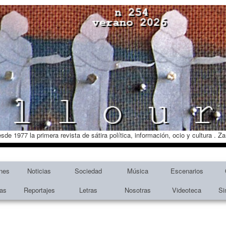
esde 1977 la primera revista de sátira política, información, ocio y cultura . 
nes
Noticias
Sociedad
Música
Escenarios
tas
Reportajes
Letras
Nosotras
Videoteca
Si