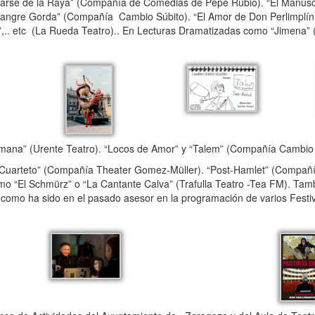
asarse de la Raya” (Compañía de Comedias de Pepe Rubio). “El Manusc
“Sangre Gorda” (Compañía Cambio Súbito). “El Amor de Don Perlimplín
to”,.. etc (La Rueda Teatro).. En Lecturas Dramatizadas como “Jimena” 
umana” (Urente Teatro). “Locos de Amor” y “Talem” (Compañía Cambio
Cuarteto” (Compañía Theater Gomez-Müller). “Post-Hamlet” (Compañí
como “El Schmürz” o “La Cantante Calva” (Trafulla Teatro -Tea FM). Ta
Así como ha sido en el pasado asesor en la programación de varios Festi