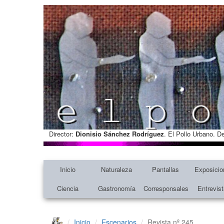
Director:
Dionisio Sánchez Rodríguez
. El Pollo Urbano. D
Inicio
Naturaleza
Pantallas
Exposicio
Ciencia
Gastronomía
Corresponsales
Entrevis
Inicio
Escenarios
Revista nº 245