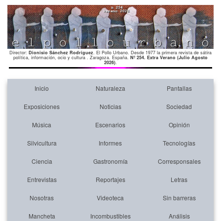
Director:
Dionisio Sánchez Rodríguez
. El Pollo Urbano. Desde 1977 la primera revista de sátira
política, información, ocio y cultura . Zaragoza. España.
Nº 254. Extra Verano (Julio Agosto
2026)
.
Inicio
Naturaleza
Pantallas
Exposiciones
Noticias
Sociedad
Música
Escenarios
Opinión
Silvicultura
Informes
Tecnologías
Ciencia
Gastronomía
Corresponsales
Entrevistas
Reportajes
Letras
Nosotras
Videoteca
Sin barreras
Mancheta
Incombustibles
Análisis