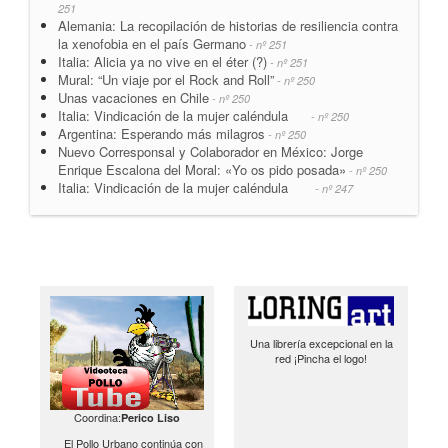
251
Alemania: La recopilación de historias de resiliencia contra
la xenofobia en el país Germano
- nº 251
Italia: Alicia ya no vive en el éter (?)
- nº 251
Mural: “Un viaje por el Rock and Roll”
- nº 250
Unas vacaciones en Chile
- nº 250
Italia: Vindicación de la mujer caléndula
- nº 250
Argentina: Esperando más milagros
- nº 250
Nuevo Corresponsal y Colaborador en México: Jorge
Enrique Escalona del Moral: «Yo os pido posada»
- nº 250
Italia: Vindicación de la mujer caléndula
- nº 247
Una librería excepcional en la
red ¡Pincha el logo!
Coordina:
Perico Liso
El Pollo Urbano continúa con