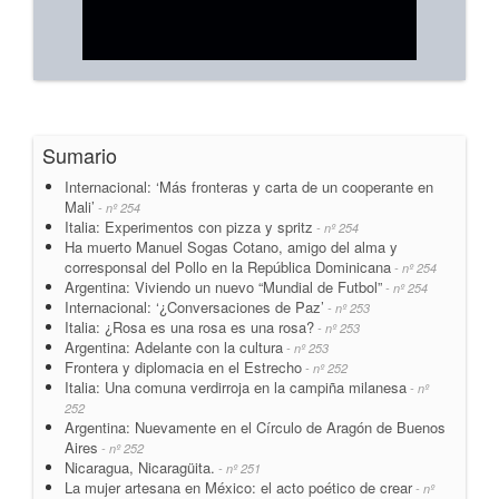
Sumario
Internacional: ‘Más fronteras y carta de un cooperante en
Mali’
- nº 254
Italia: Experimentos con pizza y spritz
- nº 254
Ha muerto Manuel Sogas Cotano, amigo del alma y
corresponsal del Pollo en la República Dominicana
- nº 254
Argentina: Viviendo un nuevo “Mundial de Futbol”
- nº 254
Internacional: ‘¿Conversaciones de Paz’
- nº 253
Italia: ¿Rosa es una rosa es una rosa?
- nº 253
Argentina: Adelante con la cultura
- nº 253
Frontera y diplomacia en el Estrecho
- nº 252
Italia: Una comuna verdirroja en la campiña milanesa
- nº
252
Argentina: Nuevamente en el Círculo de Aragón de Buenos
Aires
- nº 252
Nicaragua, Nicaragüita.
- nº 251
La mujer artesana en México: el acto poético de crear
- nº