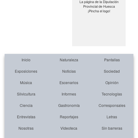
La página de la Diputación
Provincial de Huesca
¡Pincha el logo!
Inicio
Naturaleza
Pantallas
Exposiciones
Noticias
Sociedad
Música
Escenarios
Opinión
Silvicultura
Informes
Tecnologías
Ciencia
Gastronomía
Corresponsales
Entrevistas
Reportajes
Letras
Nosotras
Videoteca
Sin barreras