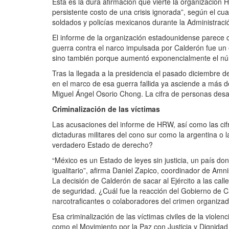
Ésta es la dura afirmación que vierte la organizació
persistente costo de una crisis ignorada”, según el cu
soldados y policías mexicanos durante la Administrac
El informe de la organización estadounidense parece c
guerra contra el narco impulsada por Calderón fue un e
sino también porque aumentó exponencialmente el nú
Tras la llegada a la presidencia el pasado diciembre de 
en el marco de esa guerra fallida ya asciende a más de
Miguel Ángel Osorio Chong. La cifra de personas de
Criminalización de las víctimas
Las acusaciones del informe de HRW, así como las cif
dictaduras militares del cono sur como la argentina o 
verdadero Estado de derecho?
“México es un Estado de leyes sin justicia, un país do
igualitario”, afirma Daniel Zapico, coordinador de Amn
La decisión de Calderón de sacar al Ejército a las ca
de seguridad. ¿Cuál fue la reacción del Gobierno de Cal
narcotraficantes o colaboradores del crimen organizad
Esa criminalización de las víctimas civiles de la viol
como el Movimiento por la Paz con Justicia y Dignidad