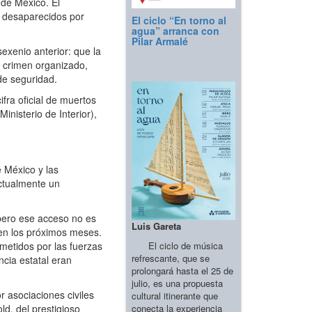
 de México. El
on desaparecidos por
El ciclo “En torno al
agua” arranca con
Pilar Armalé
exenio anterior: que la
l crimen organizado,
de seguridad.
ifra oficial de muertos
nisterio de Interior),
 México y las
actualmente un
 pero ese acceso no es
Luis Gareta
 en los próximos meses.
El ciclo de música
metidos por las fuerzas
refrescante, que se
ncia estatal eran
prolongará hasta el 25 de
julio, es una propuesta
r asociaciones civiles
cultural itinerante que
conecta la experiencia
d, del prestigioso