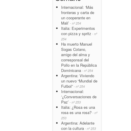
Internacional: ‘Más
fronteras y carta de
un cooperante en
Mali’
- nº 254
Italia: Experimentos
con pizza y spritz
- nº
254
Ha muerto Manuel
Sogas Cotano,
amigo del alma y
corresponsal del
Pollo en la República
Dominicana
- nº 254
Argentina: Viviendo
un nuevo “Mundial de
Futbol”
- nº 254
Internacional:
‘¿Conversaciones de
Paz’
- nº 253
Italia: ¿Rosa es una
rosa es una rosa?
- nº
253
Argentina: Adelante
con la cultura
- nº 253