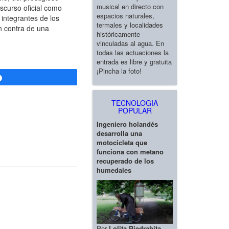
musical en directo con
iscurso oficial como
espacios naturales,
 integrantes de los
termales y localidades
en contra de una
históricamente
vinculadas al agua. En
todas las actuaciones la
entrada es libre y gratuita
¡Pincha la foto!
Compartir
TECNOLOGIA
POPULAR
Ingeniero holandés
desarrolla una
motocicleta que
funciona con metano
recuperado de los
humedales
Por
Lolita Piedrahita