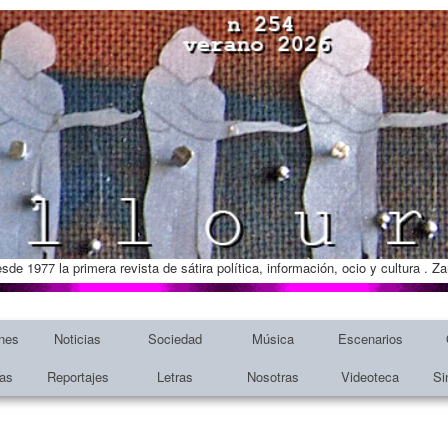
esde 1977 la primera revista de sátira política, información, ocio y cultura . 
nes
Noticias
Sociedad
Música
Escenarios
tas
Reportajes
Letras
Nosotras
Videoteca
Si