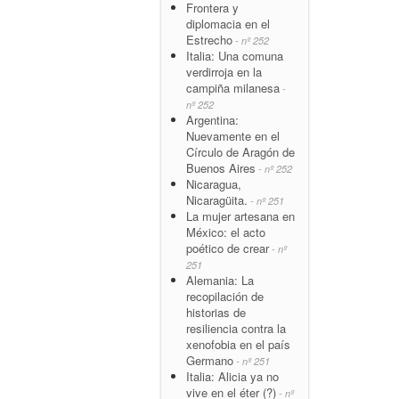
Frontera y
diplomacia en el
Estrecho
- nº 252
Italia: Una comuna
verdirroja en la
campiña milanesa
-
nº 252
Argentina:
Nuevamente en el
Círculo de Aragón de
Buenos Aires
- nº 252
Nicaragua,
Nicaragüita.
- nº 251
La mujer artesana en
México: el acto
poético de crear
- nº
251
Alemania: La
recopilación de
historias de
resiliencia contra la
xenofobia en el país
Germano
- nº 251
Italia: Alicia ya no
vive en el éter (?)
- nº