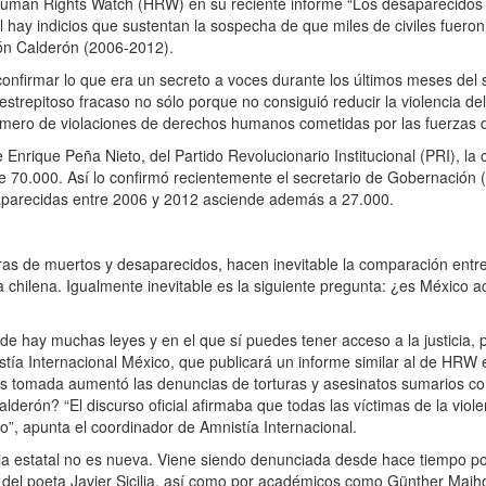
n Human Rights Watch (HRW) en su reciente informe “Los desaparecidos
al hay indicios que sustentan la sospecha de que miles de civiles fuer
ión Calderón (2006-2012).
onfirmar lo que era un secreto a voces durante los últimos meses del s
strepitoso fracaso no sólo porque no consiguió reducir la violencia de
mero de violaciones de derechos humanos cometidas por las fuerzas 
Enrique Peña Nieto, del Partido Revolucionario Institucional (PRI), la c
 70.000. Así lo confirmó recientemente el secretario de Gobernación (Mi
saparecidas entre 2006 y 2012 asciende además a 27.000.
ras de muertos y desaparecidos, hacen inevitable la comparación entre
la chilena. Igualmente inevitable es la siguiente pregunta: ¿es México 
nde hay muchas leyes y en el que sí puedes tener acceso a la justicia,
istía Internacional México, que publicará un informe similar al de HRW
lles tomada aumentó las denuncias de torturas y asesinatos sumarios co
derón? “El discurso oficial afirmaba que todas las víctimas de la viole
o”, apunta el coordinador de Amnistía Internacional.
encia estatal no es nueva. Viene siendo denunciada desde hace tiempo po
 del poeta Javier Sicilia, así como por académicos como Günther Maihol