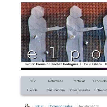
Director:
Dionisio Sánchez Rodríguez
. El Pollo Urbano. D
Inicio
Naturaleza
Pantallas
Exposicio
Ciencia
Gastronomía
Corresponsales
Entrevis
Inicio
Corresponsales
Revista nº 135