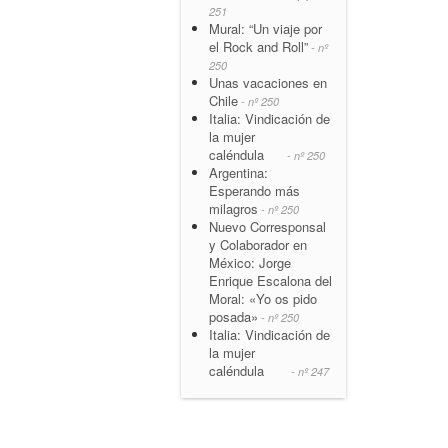
251
Mural: “Un viaje por
el Rock and Roll”
- nº
250
Unas vacaciones en
Chile
- nº 250
Italia: Vindicación de
la mujer
caléndula
- nº 250
Argentina:
Esperando más
milagros
- nº 250
Nuevo Corresponsal
y Colaborador en
México: Jorge
Enrique Escalona del
Moral: «Yo os pido
posada»
- nº 250
Italia: Vindicación de
la mujer
caléndula
- nº 247