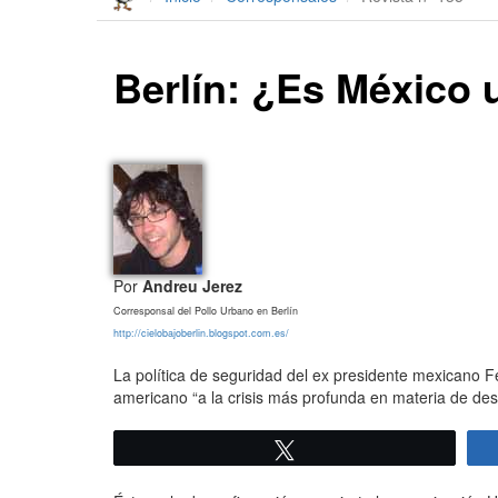
Berlín: ¿Es México
Por
Andreu Jerez
Corresponsal del Pollo Urbano en Berlín
http://cielobajoberlin.blogspot.com.es/
La política de seguridad del ex presidente mexicano F
americano “a la crisis más profunda en materia de de
Twittear