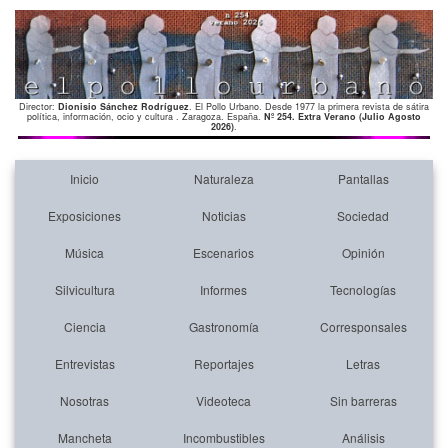
Director:
Dionisio Sánchez Rodríguez
. El Pollo Urbano. Desde 1977 la primera revista de sátira
política, información, ocio y cultura . Zaragoza. España.
Nº 254. Extra Verano (Julio Agosto
2026)
.
Inicio
Naturaleza
Pantallas
Exposiciones
Noticias
Sociedad
Música
Escenarios
Opinión
Silvicultura
Informes
Tecnologías
Ciencia
Gastronomía
Corresponsales
Entrevistas
Reportajes
Letras
Nosotras
Videoteca
Sin barreras
Mancheta
Incombustibles
Análisis