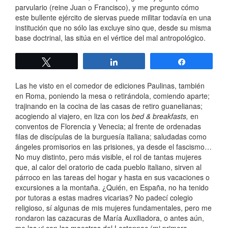
parvulario (reine Juan o Francisco), y me pregunto cómo
este bullente ejército de siervas puede militar todavía en una
institución que no sólo las excluye sino que, desde su misma
base doctrinal, las sitúa en el vértice del mal antropológico.
Twittear
Compartir
Compartir
Las he visto en el comedor de ediciones Paulinas, también
en Roma, poniendo la mesa o retirándola, comiendo aparte;
trajinando en la cocina de las casas de retiro guanelianas;
acogiendo al viajero, en liza con los
bed & breakfasts,
en
conventos de Florencia y Venecia; al frente de ordenadas
filas de discípulas de la burguesía italiana; saludadas como
ángeles promisorios en las prisiones, ya desde el fascismo…
No muy distinto, pero más visible, el rol de tantas mujeres
que, al calor del oratorio de cada pueblo italiano, sirven al
párroco en las tareas del hogar y hasta en sus vacaciones o
excursiones a la montaña. ¿Quién, en España, no ha tenido
por tutoras a estas madres vicarias? No padecí colegio
religioso, sí algunas de mis mujeres fundamentales, pero me
rondaron las cazacuras de María Auxiliadora, o antes aún,