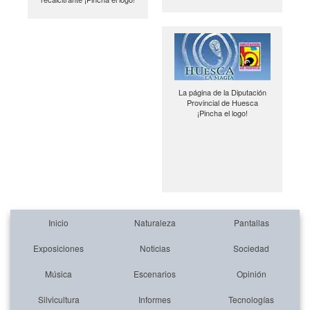
La página de la Diputación
Provincial de Huesca
¡Pincha el logo!
Inicio
Naturaleza
Pantallas
Exposiciones
Noticias
Sociedad
Música
Escenarios
Opinión
Silvicultura
Informes
Tecnologías