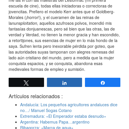
me las vi con las maestras del Lestonnac (mi primera
escuela de cine), todas ellas iniciadoras o correctoras de
jovencitas. Prefiero el modelo Kerr antes que el Goldberg-
Morales (¡horror!), y el cueramen de las reinas de
la
nunsploitation,
aquellos azufrosos polvos, incendió mis
fantasías donjuanescas, pero sé bien que las otras, las de
verdad y Verdad, no tienen la menor gracia y han escondido,
a retortijones, sus esencias de mujer en lo más hondo de la
saya. Sufren lenta pero inexorable pérdida por goteo, que
las autoridades suyas tamponan con alegres remesas del
lado aún cristiano del mundo, pero a medida que la mujer
conquista espacios, y se conquista, abandona esas
medievales formas de empleo y sumisión.
Twittear
Compartir
Compartir
Artículos relacionados :
Andalucía: Los pequeños agricultores andaluces dice
no…/ Manuel Sogas Cotano
Extremadura: «El Emperador estaba desnudo»
Argentina: Habemus Papa…argentino
Ribagorza: «Marca de agua»