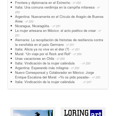
Frontera y diplomacia en el Estrecho
- nº 252
Italia: Una comuna verdirroja en la campiña milanesa
- nº
252
Argentina: Nuevamente en el Círculo de Aragón de Buenos
Aires
- nº 252
Nicaragua, Nicaragüita.
- nº 251
La mujer artesana en México: el acto poético de crear
- nº
251
Alemania: La recopilación de historias de resiliencia contra
la xenofobia en el país Germano
- nº 251
Italia: Alicia ya no vive en el éter (?)
- nº 251
Mural: “Un viaje por el Rock and Roll”
- nº 250
Unas vacaciones en Chile
- nº 250
Italia: Vindicación de la mujer caléndula
- nº 250
Argentina: Esperando más milagros
- nº 250
Nuevo Corresponsal y Colaborador en México: Jorge
Enrique Escalona del Moral: «Yo os pido posada»
- nº 250
Italia: Vindicación de la mujer caléndula
- nº 247