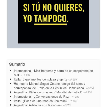
Sumario
Internacional: ‘Más fronteras y carta de un cooperante en
Mali’
- nº 254
Italia: Experimentos con pizza y spritz
- nº 254
Ha muerto Manuel Sogas Cotano, amigo del alma y
corresponsal del Pollo en la República Dominicana
- nº 254
Argentina: Viviendo un nuevo “Mundial de Futbol”
- nº 254
Internacional: ‘¿Conversaciones de Paz’
- nº 253
Italia: ¿Rosa es una rosa es una rosa?
- nº 253
Argentina: Adelante con la cultura
- nº 253