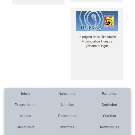
La página de la Diputación
Provincial de Huesca
¡Pincha el logo!
Inicio
Naturaleza
Pantallas
Exposiciones
Noticias
Sociedad
Música
Escenarios
Opinión
Silvicultura
Informes
Tecnologías