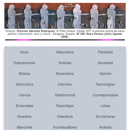
Director:
Dionisio Sánchez Rodríguez
. El Pollo Urbano. Desde 1977 la primera revista de sátira
política, información, ocio y cultura . Zaragoza. España.
Nº 254. Extra Verano (Julio Agosto
2026)
.
Inicio
Naturaleza
Pantallas
Exposiciones
Noticias
Sociedad
Música
Escenarios
Opinión
Silvicultura
Informes
Tecnologías
Ciencia
Gastronomía
Corresponsales
Entrevistas
Reportajes
Letras
Nosotras
Videoteca
Sin barreras
Mancheta
Incombustibles
Análisis