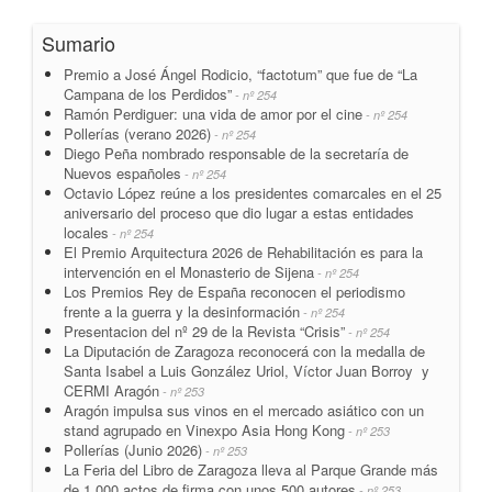
Sumario
Premio a José Ángel Rodicio, “factotum” que fue de “La
Campana de los Perdidos”
- nº 254
Ramón Perdiguer: una vida de amor por el cine
- nº 254
Pollerías (verano 2026)
- nº 254
Diego Peña nombrado responsable de la secretaría de
Nuevos españoles
- nº 254
Octavio López reúne a los presidentes comarcales en el 25
aniversario del proceso que dio lugar a estas entidades
locales
- nº 254
El Premio Arquitectura 2026 de Rehabilitación es para la
intervención en el Monasterio de Sijena
- nº 254
Los Premios Rey de España reconocen el periodismo
frente a la guerra y la desinformación
- nº 254
Presentacion del nº 29 de la Revista “Crisis”
- nº 254
La Diputación de Zaragoza reconocerá con la medalla de
Santa Isabel a Luis González Uriol, Víctor Juan Borroy y
CERMI Aragón
- nº 253
Aragón impulsa sus vinos en el mercado asiático con un
stand agrupado en Vinexpo Asia Hong Kong
- nº 253
Pollerías (Junio 2026)
- nº 253
La Feria del Libro de Zaragoza lleva al Parque Grande más
de 1.000 actos de firma con unos 500 autores
- nº 253