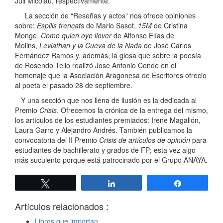
Juli Micolau, respectivamente.
La sección de “Reseñas y actos” nos ofrece opiniones
sobre:
Espills trencats
de Mario Sasot,
15M
de Cristina
Monge,
Como quien oye llover
de Alfonso Elías de
Molins,
Leviathan y la Cueva de la Nada
de José Carlos
Fernández Ramos y, además, la glosa que sobre la poesía
de Rosendo Tello realizó Jose Antonio Conde en el
homenaje que la Asociación Aragonesa de Escritores ofrecio
al poeta el pasado 28 de septiembre.
Y una sección que nos llena de ilusión es la dedicada al
Premio
Crisis
. Ofrecemos la crónica de la entrega del mismo,
los artículos de los estudiantes premiados: Irene Magallón,
Laura Garro y Alejandro Andrés. También publicamos la
convocatoria del II Premio
Crisis de artículos de opinión
para
estudiantes de bachillerato y grados de FP; esta vez algo
más suculento porque está patrocinado por el Grupo ANAYA.
Twittear
Compartir
Compartir
Artículos relacionados :
Libros que importan