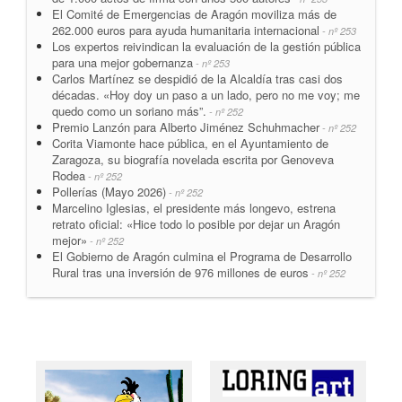
El Comité de Emergencias de Aragón moviliza más de
262.000 euros para ayuda humanitaria internacional
- nº 253
Los expertos reivindican la evaluación de la gestión pública
para una mejor gobernanza
- nº 253
Carlos Martínez se despidió de la Alcaldía tras casi dos
décadas. «Hoy doy un paso a un lado, pero no me voy; me
quedo como un soriano más”.
- nº 252
Premio Lanzón para Alberto Jiménez Schuhmacher
- nº 252
Corita Viamonte hace pública, en el Ayuntamiento de
Zaragoza, su biografía novelada escrita por Genoveva
Rodea
- nº 252
Pollerías (Mayo 2026)
- nº 252
Marcelino Iglesias, el presidente más longevo, estrena
retrato oficial: «Hice todo lo posible por dejar un Aragón
mejor»
- nº 252
El Gobierno de Aragón culmina el Programa de Desarrollo
Rural tras una inversión de 976 millones de euros
- nº 252