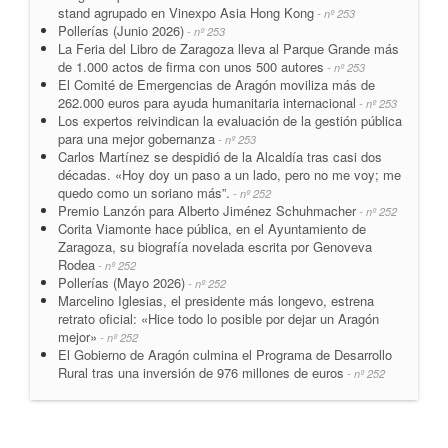
stand agrupado en Vinexpo Asia Hong Kong
- nº 253
Pollerías (Junio 2026)
- nº 253
La Feria del Libro de Zaragoza lleva al Parque Grande más
de 1.000 actos de firma con unos 500 autores
- nº 253
El Comité de Emergencias de Aragón moviliza más de
262.000 euros para ayuda humanitaria internacional
- nº 253
Los expertos reivindican la evaluación de la gestión pública
para una mejor gobernanza
- nº 253
Carlos Martínez se despidió de la Alcaldía tras casi dos
décadas. «Hoy doy un paso a un lado, pero no me voy; me
quedo como un soriano más”.
- nº 252
Premio Lanzón para Alberto Jiménez Schuhmacher
- nº 252
Corita Viamonte hace pública, en el Ayuntamiento de
Zaragoza, su biografía novelada escrita por Genoveva
Rodea
- nº 252
Pollerías (Mayo 2026)
- nº 252
Marcelino Iglesias, el presidente más longevo, estrena
retrato oficial: «Hice todo lo posible por dejar un Aragón
mejor»
- nº 252
El Gobierno de Aragón culmina el Programa de Desarrollo
Rural tras una inversión de 976 millones de euros
- nº 252