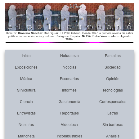
Director:
Dionisio Sánchez Rodríguez
. El Pollo Urbano. Desde 1977 la primera revista de sátira
política, información, ocio y cultura . Zaragoza. España.
Nº 254. Extra Verano (Julio Agosto
2026)
.
Inicio
Naturaleza
Pantallas
Exposiciones
Noticias
Sociedad
Música
Escenarios
Opinión
Silvicultura
Informes
Tecnologías
Ciencia
Gastronomía
Corresponsales
Entrevistas
Reportajes
Letras
Nosotras
Videoteca
Sin barreras
Mancheta
Incombustibles
Análisis