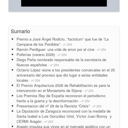
Sumario
Premio a José Ángel Rodicio, “factotum” que fue de “La
Campana de los Perdidos”
- nº 254
Ramón Perdiguer: una vida de amor por el cine
- nº 254
Pollerías (verano 2026)
- nº 254
Diego Peña nombrado responsable de la secretaría de
Nuevos españoles
- nº 254
Octavio López reúne a los presidentes comarcales en el 25
aniversario del proceso que dio lugar a estas entidades
locales
- nº 254
El Premio Arquitectura 2026 de Rehabilitación es para la
intervención en el Monasterio de Sijena
- nº 254
Los Premios Rey de España reconocen el periodismo
frente a la guerra y la desinformación
- nº 254
Presentacion del nº 29 de la Revista “Crisis”
- nº 254
La Diputación de Zaragoza reconocerá con la medalla de
Santa Isabel a Luis González Uriol, Víctor Juan Borroy y
CERMI Aragón
- nº 253
Aragón impulsa sus vinos en el mercado asiático con un