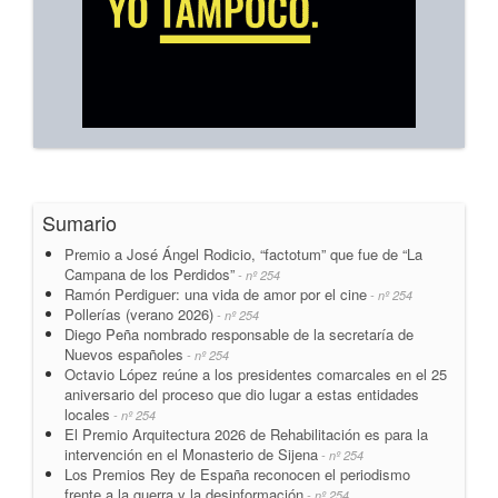
Sumario
Premio a José Ángel Rodicio, “factotum” que fue de “La
Campana de los Perdidos”
- nº 254
Ramón Perdiguer: una vida de amor por el cine
- nº 254
Pollerías (verano 2026)
- nº 254
Diego Peña nombrado responsable de la secretaría de
Nuevos españoles
- nº 254
Octavio López reúne a los presidentes comarcales en el 25
aniversario del proceso que dio lugar a estas entidades
locales
- nº 254
El Premio Arquitectura 2026 de Rehabilitación es para la
intervención en el Monasterio de Sijena
- nº 254
Los Premios Rey de España reconocen el periodismo
frente a la guerra y la desinformación
- nº 254