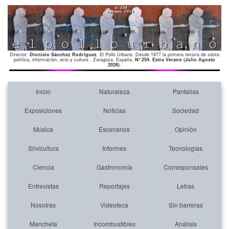
Director:
Dionisio Sánchez Rodríguez
. El Pollo Urbano. Desde 1977 la primera revista de sátira
política, información, ocio y cultura . Zaragoza. España.
Nº 254. Extra Verano (Julio Agosto
2026)
.
Inicio
Naturaleza
Pantallas
Exposiciones
Noticias
Sociedad
Música
Escenarios
Opinión
Silvicultura
Informes
Tecnologías
Ciencia
Gastronomía
Corresponsales
Entrevistas
Reportajes
Letras
Nosotras
Videoteca
Sin barreras
Mancheta
Incombustibles
Análisis