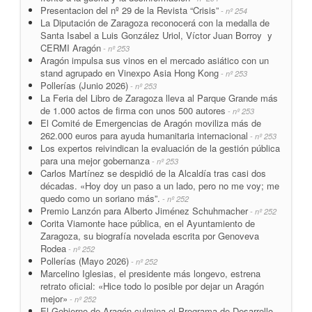
Presentacion del nº 29 de la Revista “Crisis”
- nº 254
La Diputación de Zaragoza reconocerá con la medalla de
Santa Isabel a Luis González Uriol, Víctor Juan Borroy y
CERMI Aragón
- nº 253
Aragón impulsa sus vinos en el mercado asiático con un
stand agrupado en Vinexpo Asia Hong Kong
- nº 253
Pollerías (Junio 2026)
- nº 253
La Feria del Libro de Zaragoza lleva al Parque Grande más
de 1.000 actos de firma con unos 500 autores
- nº 253
El Comité de Emergencias de Aragón moviliza más de
262.000 euros para ayuda humanitaria internacional
- nº 253
Los expertos reivindican la evaluación de la gestión pública
para una mejor gobernanza
- nº 253
Carlos Martínez se despidió de la Alcaldía tras casi dos
décadas. «Hoy doy un paso a un lado, pero no me voy; me
quedo como un soriano más”.
- nº 252
Premio Lanzón para Alberto Jiménez Schuhmacher
- nº 252
Corita Viamonte hace pública, en el Ayuntamiento de
Zaragoza, su biografía novelada escrita por Genoveva
Rodea
- nº 252
Pollerías (Mayo 2026)
- nº 252
Marcelino Iglesias, el presidente más longevo, estrena
retrato oficial: «Hice todo lo posible por dejar un Aragón
mejor»
- nº 252
El Gobierno de Aragón culmina el Programa de Desarrollo