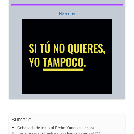
No es no
Sumario
Cabezada de lomo al Pedro Ximenez
- nº 254
Espárragos gratinados con champiñones
- nº 253