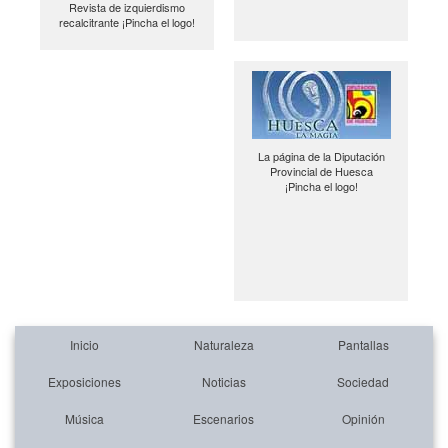
Revista de izquierdismo
recalcitrante ¡Pincha el logo!
La página de la Diputación
Provincial de Huesca
¡Pincha el logo!
Inicio
Naturaleza
Pantallas
Exposiciones
Noticias
Sociedad
Música
Escenarios
Opinión