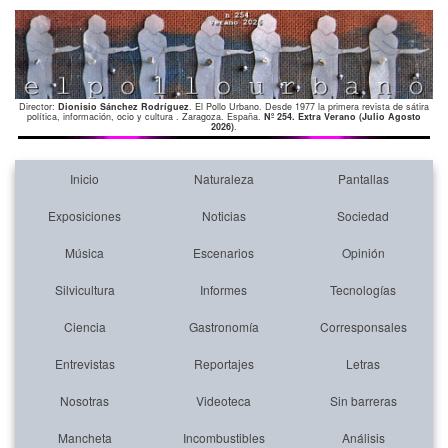
Director:
Dionisio Sánchez Rodríguez
. El Pollo Urbano. Desde 1977 la primera revista de sátira
política, información, ocio y cultura . Zaragoza. España.
Nº 254. Extra Verano (Julio Agosto
2026)
.
Inicio
Naturaleza
Pantallas
Exposiciones
Noticias
Sociedad
Música
Escenarios
Opinión
Silvicultura
Informes
Tecnologías
Ciencia
Gastronomía
Corresponsales
Entrevistas
Reportajes
Letras
Nosotras
Videoteca
Sin barreras
Mancheta
Incombustibles
Análisis