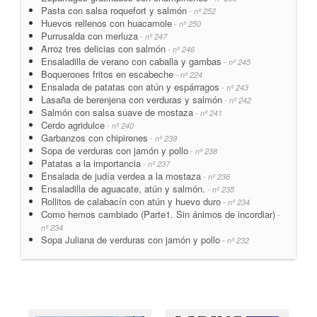
Pasta con salsa roquefort y salmón
- nº 252
Huevos rellenos con huacamole
- nº 250
Purrusalda con merluza
- nº 247
Arroz tres delicias con salmón
- nº 246
Ensaladilla de verano con caballa y gambas
- nº 245
Boquerones fritos en escabeche
- nº 224
Ensalada de patatas con atún y espárragos
- nº 243
Lasaña de berenjena con verduras y salmón
- nº 242
Salmón con salsa suave de mostaza
- nº 241
Cerdo agridulce
- nº 240
Garbanzos con chipirones
- nº 239
Sopa de verduras con jamón y pollo
- nº 238
Patatas a la importancia
- nº 237
Ensalada de judía verdea a la mostaza
- nº 236
Ensaladilla de aguacate, atún y salmón.
- nº 235
Rollitos de calabacín con atún y huevo duro
- nº 234
Como hemos cambiado (Parte1. Sin ánimos de incordiar)
-
nº 234
Sopa Juliana de verduras con jamón y pollo
- nº 232