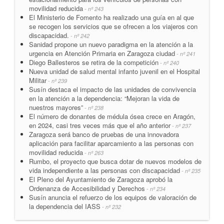
movilidad reducida
- nº 243
El Ministerio de Fomento ha realizado una guía en al que
se recogen los servicios que se ofrecen a los viajeros con
discapacidad.
- nº 242
Sanidad propone un nuevo paradigma en la atención a la
urgencia en Atención Primaria en Zaragoza ciudad
- nº 241
Diego Ballesteros se retira de la competición
- nº 240
Nueva unidad de salud mental infanto juvenil en el Hospital
Militar
- nº 239
Susín destaca el impacto de las unidades de convivencia
en la atención a la dependencia: “Mejoran la vida de
nuestros mayores”
- nº 238
El número de donantes de médula ósea crece en Aragón,
en 2024, casi tres veces más que el año anterior
- nº 237
Zaragoza será banco de pruebas de una innovadora
aplicación para facilitar aparcamiento a las personas con
movilidad reducida
- nº 263
Rumbo, el proyecto que busca dotar de nuevos modelos de
vida independiente a las personas con discapacidad
- nº 235
El Pleno del Ayuntamiento de Zaragoza aprobó la
Ordenanza de Accesibilidad y Derechos
- nº 234
Susín anuncia el refuerzo de los equipos de valoración de
la dependencia del IASS
- nº 232