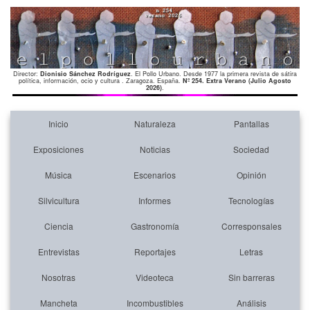
Director:
Dionisio Sánchez Rodríguez
. El Pollo Urbano. Desde 1977 la primera revista de sátira
política, información, ocio y cultura . Zaragoza. España.
Nº 254. Extra Verano (Julio Agosto
2026)
.
Inicio
Naturaleza
Pantallas
Exposiciones
Noticias
Sociedad
Música
Escenarios
Opinión
Silvicultura
Informes
Tecnologías
Ciencia
Gastronomía
Corresponsales
Entrevistas
Reportajes
Letras
Nosotras
Videoteca
Sin barreras
Mancheta
Incombustibles
Análisis