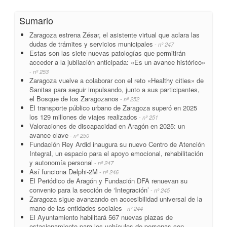
Sumario
Zaragoza estrena Zésar, el asistente virtual que aclara las
dudas de trámites y servicios municipales
- nº 247
Estas son las siete nuevas patologías que permitirán
acceder a la jubilación anticipada: «Es un avance histórico»
- nº 253
Zaragoza vuelve a colaborar con el reto «Healthy cities» de
Sanitas para seguir impulsando, junto a sus participantes,
el Bosque de los Zaragozanos
- nº 252
El transporte público urbano de Zaragoza superó en 2025
los 129 millones de viajes realizados
- nº 251
Valoraciones de discapacidad en Aragón en 2025: un
avance clave
- nº 250
Fundación Rey Ardid inaugura su nuevo Centro de Atención
Integral, un espacio para el apoyo emocional, rehabilitación
y autonomía personal
- nº 247
Así funciona Delphi-2M
- nº 246
El Periódico de Aragón y Fundación DFA renuevan su
convenio para la sección de ‘Integración’
- nº 245
Zaragoza sigue avanzando en accesibilidad universal de la
mano de las entidades sociales
- nº 244
El Ayuntamiento habilitará 567 nuevas plazas de
estacionamiento para los vehículos de personas con