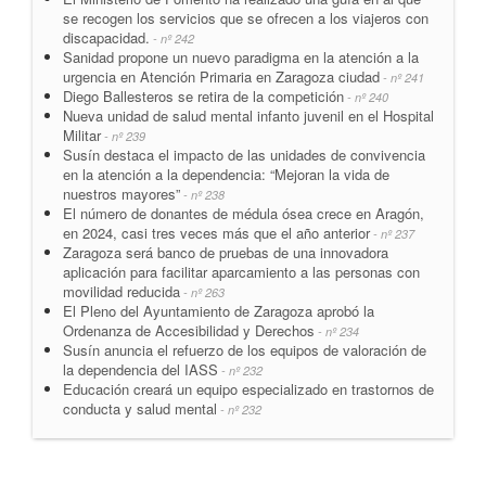
se recogen los servicios que se ofrecen a los viajeros con
discapacidad.
- nº 242
Sanidad propone un nuevo paradigma en la atención a la
urgencia en Atención Primaria en Zaragoza ciudad
- nº 241
Diego Ballesteros se retira de la competición
- nº 240
Nueva unidad de salud mental infanto juvenil en el Hospital
Militar
- nº 239
Susín destaca el impacto de las unidades de convivencia
en la atención a la dependencia: “Mejoran la vida de
nuestros mayores”
- nº 238
El número de donantes de médula ósea crece en Aragón,
en 2024, casi tres veces más que el año anterior
- nº 237
Zaragoza será banco de pruebas de una innovadora
aplicación para facilitar aparcamiento a las personas con
movilidad reducida
- nº 263
El Pleno del Ayuntamiento de Zaragoza aprobó la
Ordenanza de Accesibilidad y Derechos
- nº 234
Susín anuncia el refuerzo de los equipos de valoración de
la dependencia del IASS
- nº 232
Educación creará un equipo especializado en trastornos de
conducta y salud mental
- nº 232