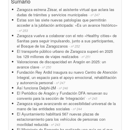
Sumario
Zaragoza estrena Zésar, el asistente virtual que aclara las
dudas de trámites y servicios municipales
- nº 247
Estas son las siete nuevas patologías que permitirán
acceder a la jubilación anticipada: «Es un avance histórico»
- nº 253
Zaragoza vuelve a colaborar con el reto «Healthy cities» de
Sanitas para seguir impulsando, junto a sus participantes,
el Bosque de los Zaragozanos
- nº 252
El transporte público urbano de Zaragoza superó en 2025
los 129 millones de viajes realizados
- nº 251
Valoraciones de discapacidad en Aragón en 2025: un
avance clave
- nº 250
Fundación Rey Ardid inaugura su nuevo Centro de Atención
Integral, un espacio para el apoyo emocional, rehabilitación
y autonomía personal
- nº 247
Así funciona Delphi-2M
- nº 246
El Periódico de Aragón y Fundación DFA renuevan su
convenio para la sección de ‘Integración’
- nº 245
Zaragoza sigue avanzando en accesibilidad universal de la
mano de las entidades sociales
- nº 244
El Ayuntamiento habilitará 567 nuevas plazas de
estacionamiento para los vehículos de personas con
movilidad reducida
- nº 243
El Ministerio de Fomento ha realizado una guía en al que