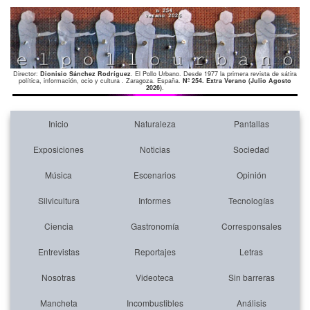
Director:
Dionisio Sánchez Rodríguez
. El Pollo Urbano. Desde 1977 la primera revista de sátira
política, información, ocio y cultura . Zaragoza. España.
Nº 254. Extra Verano (Julio Agosto
2026)
.
Inicio
Naturaleza
Pantallas
Exposiciones
Noticias
Sociedad
Música
Escenarios
Opinión
Silvicultura
Informes
Tecnologías
Ciencia
Gastronomía
Corresponsales
Entrevistas
Reportajes
Letras
Nosotras
Videoteca
Sin barreras
Mancheta
Incombustibles
Análisis