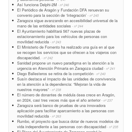
Así funciona Delphi-2M
- nº 246
El Periódico de Aragón y Fundación DFA renuevan su
convenio para la sección de ‘Integración’
- nº 245
Zaragoza sigue avanzando en accesibilidad universal de la
mano de las entidades sociales
- nº 244
El Ayuntamiento habilitará 567 nuevas plazas de
estacionamiento para los vehículos de personas con
movilidad reducida
- nº 243
El Ministerio de Fomento ha realizado una guía en al que
se recogen los servicios que se ofrecen a los viajeros con
discapacidad.
- nº 242
Sanidad propone un nuevo paradigma en la atención a la
urgencia en Atención Primaria en Zaragoza ciudad
- nº 241
Diego Ballesteros se retira de la competición
- nº 240
Susín destaca el impacto de las unidades de convivencia
en la atención a la dependencia: “Mejoran la vida de
nuestros mayores”
- nº 238
El número de donantes de médula ósea crece en Aragón,
en 2024, casi tres veces más que el año anterior
- nº 237
Zaragoza será banco de pruebas de una innovadora
aplicación para facilitar aparcamiento a las personas con
movilidad reducida
- nº 263
Rumbo, el proyecto que busca dotar de nuevos modelos de
vida independiente a las personas con discapacidad
- nº 235
El Pleno del Ayuntamiento de Zaragoza aprobó la