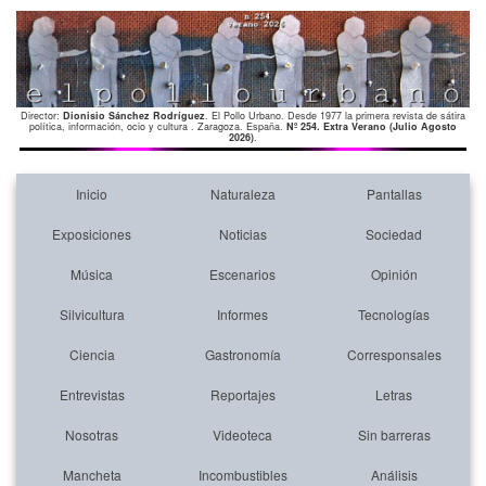
Director:
Dionisio Sánchez Rodríguez
. El Pollo Urbano. Desde 1977 la primera revista de sátira
política, información, ocio y cultura . Zaragoza. España.
Nº 254. Extra Verano (Julio Agosto
2026)
.
Inicio
Naturaleza
Pantallas
Exposiciones
Noticias
Sociedad
Música
Escenarios
Opinión
Silvicultura
Informes
Tecnologías
Ciencia
Gastronomía
Corresponsales
Entrevistas
Reportajes
Letras
Nosotras
Videoteca
Sin barreras
Mancheta
Incombustibles
Análisis