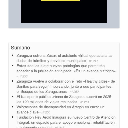
Sumario
Zaragoza estrena Zésar, el asistente virtual que aclara las
dudas de trámites y servicios municipales
- nº 247
Estas son las siete nuevas patologías que permitirán
acceder a la jubilación anticipada: «Es un avance histórico»
- nº 253
Zaragoza vuelve a colaborar con el reto «Healthy cities» de
Sanitas para seguir impulsando, junto a sus participantes,
el Bosque de los Zaragozanos
- nº 252
El transporte público urbano de Zaragoza superó en 2025
los 129 millones de viajes realizados
- nº 251
Valoraciones de discapacidad en Aragón en 2025: un
avance clave
- nº 250
Fundación Rey Ardid inaugura su nuevo Centro de Atención
Integral, un espacio para el apoyo emocional, rehabilitación
y autonomía personal
- nº 247