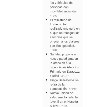
los vehículos de
personas con
movilidad reducida
-
nº 243
El Ministerio de
Fomento ha
realizado una guía en
al que se recogen los
servicios que se
ofrecen a los viajeros
con discapacidad.
-
nº 242
Sanidad propone un
nuevo paradigma en
la atención a la
urgencia en Atención
Primaria en Zaragoza
ciudad
- nº 241
Diego Ballesteros se
retira de la
competición
- nº 240
Nueva unidad de
salud mental infanto
juvenil en el Hospital
Militar
- nº 239