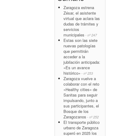
Zaragoza estrena
Zésar, el asistente
virtual que aclara las
dudas de trámites y
servicios
municipales
- nº 247
Estas son las siete
nuevas patologías
que permitirán
acceder a la
jubilación anticipada:
«Es un avance
histórico»
- nº 253
Zaragoza vuelve a
colaborar con el reto
«Healthy cities» de
Sanitas para seguir
impulsando, junto a
sus participantes, el
Bosque de los
Zaragozanos
- nº 252
El transporte público
urbano de Zaragoza
superó en 2025 los