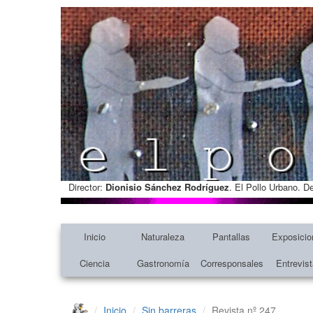
Director:
Dionisio Sánchez Rodríguez
. El Pollo Urbano. D
Inicio
Naturaleza
Pantallas
Exposicio
Ciencia
Gastronomía
Corresponsales
Entrevis
Inicio
Sin barreras
Revista nº 247