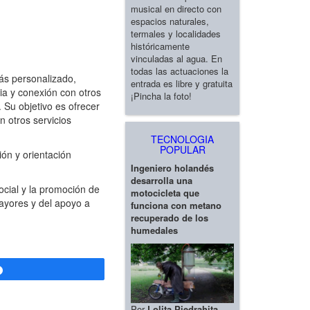
musical en directo con
espacios naturales,
termales y localidades
históricamente
vinculadas al agua. En
todas las actuaciones la
ás personalizado,
entrada es libre y gratuita
ia y conexión con otros
¡Pincha la foto!
 Su objetivo es ofrecer
n otros servicios
TECNOLOGIA
POPULAR
ón y orientación
Ingeniero holandés
desarrolla una
cial y la promoción de
motocicleta que
ayores y del apoyo a
funciona con metano
recuperado de los
humedales
Compartir
Por
Lolita Piedrahita