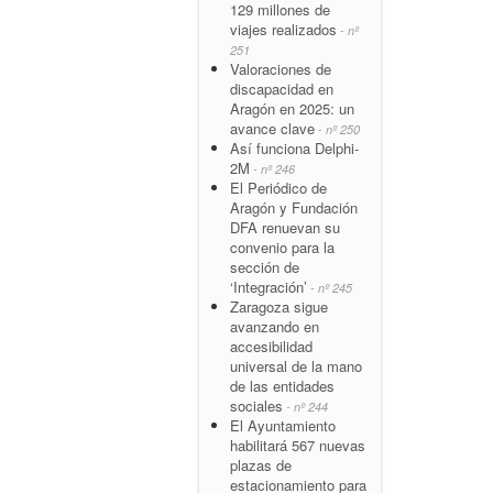
129 millones de
viajes realizados
- nº
251
Valoraciones de
discapacidad en
Aragón en 2025: un
avance clave
- nº 250
Así funciona Delphi-
2M
- nº 246
El Periódico de
Aragón y Fundación
DFA renuevan su
convenio para la
sección de
‘Integración’
- nº 245
Zaragoza sigue
avanzando en
accesibilidad
universal de la mano
de las entidades
sociales
- nº 244
El Ayuntamiento
habilitará 567 nuevas
plazas de
estacionamiento para