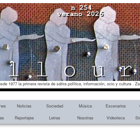
esde 1977 la primera revista de sátira política, información, ocio y cultura . 
nes
Noticias
Sociedad
Música
Escenarios
tas
Reportajes
Letras
Nosotras
Videoteca
Si