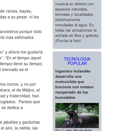
musical en directo con
espacios naturales,
de raíces, bayas,
termales y localidades
as a su pesar, ni los
históricamente
vinculadas al agua. En
todas las actuaciones la
 ancestros porque todo
entrada es libre y gratuita
 mis más estimados
¡Pincha la foto!
po
” y ahora me gustaría
”: “
En el tiempo aquel
TECNOLOGIA
POPULAR
 tiempo tiene su tiempo,
l mercado es el
Ingeniero holandés
desarrolla una
motocicleta que
ros muros, y no por
funciona con metano
ahara, el de Méjico, el
recuperado de los
tad y fraternidad, han
humedales
refugiados. Parece que
 se dedica a
e jabalíes y garduñas
 aire, la niebla, las
Por
Lolita Piedrahita