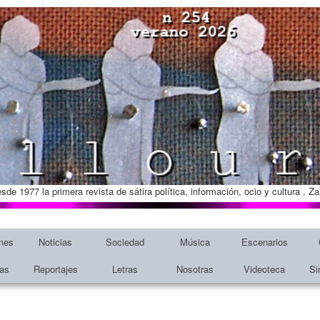
esde 1977 la primera revista de sátira política, información, ocio y cultura . 
nes
Noticias
Sociedad
Música
Escenarios
tas
Reportajes
Letras
Nosotras
Videoteca
Si