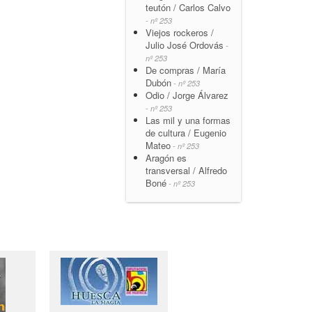
teutón / Carlos Calvo
- nº 253
Viejos rockeros /
Julio José Ordovás
-
nº 253
De compras / María
Dubón
- nº 253
Odio / Jorge Álvarez
- nº 253
Las mil y una formas
de cultura / Eugenio
Mateo
- nº 253
Aragón es
transversal / Alfredo
Boné
- nº 253