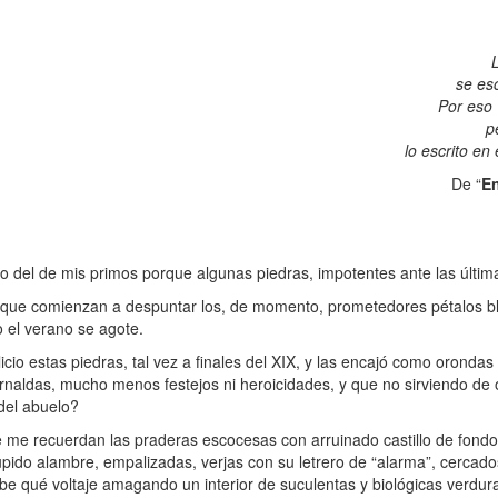
se esc
Por eso 
p
lo escrito en
De “
En
el de mis primos porque algunas piedras, impotentes ante las últi
el que comienzan a despuntar los, de momento, prometedores pétalos 
 el verano se agote.
cio estas piedras, tal vez a finales del XIX, y las encajó como oronda
uirnaldas, mucho menos festejos ni heroicidades, y que no sirviendo de
 del abuelo?
e recuerdan las praderas escocesas con arruinado castillo de fondo
upido alambre, empalizadas, verjas con su letrero de “alarma”, cercado
abe qué voltaje amagando un interior de suculentas y biológicas verdur