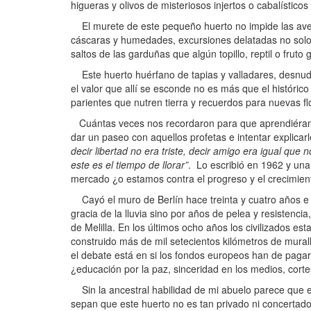
higueras y olivos de misteriosos injertos o cabalísticos
El murete de este pequeño huerto no impide las aven
cáscaras y humedades, excursiones delatadas no solo po
saltos de las garduñas que algún topillo, reptil o fru
Este huerto huérfano de tapias y valladares, desnud
el valor que allí se esconde no es más que el históri
parientes que nutren tierra y recuerdos para nuevas f
Cuántas veces nos recordaron para que aprendiéramos
dar un paseo con aquellos profetas e intentar explicar
decir libertad no era triste, decir amigo era igual que
este es el tiempo de llorar”
. Lo escribió en 1962 y un
mercado ¿o estamos contra el progreso y el crecimien
Cayó el muro de Berlín hace treinta y cuatro años e 
gracia de la lluvia sino por años de pelea y resistencia
de Melilla. En los últimos ocho años los civilizados es
construido más de mil setecientos kilómetros de mural
el debate está en si los fondos europeos han de paga
¿educación por la paz, sinceridad en los medios, corte
Sin la ancestral habilidad de mi abuelo parece que e
sepan que este huerto no es tan privado ni concertado, 