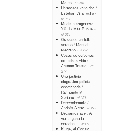
Mateo
- nº 254
Hermosos vencidos /
Esteban Villarrocha
-
nº 254
Mi alma aragonesa
XXIII / Más Buñuel
-
nº 254
Os deseo un feliz
verano / Manuel
Medrano
- nº 254
Cosas de derechas
de toda la vida /
Antonio Tausiet
- nº
247
Una justicia
ciega.Una policía
adoctrinada /
Raimundo M.
Soriano
- nº 254
Decepcionante /
Andrés Sierra
- nº 247
Decíamos ayer: A
ver si gana la
derecha…
- nº 253
Kluge, el Godard