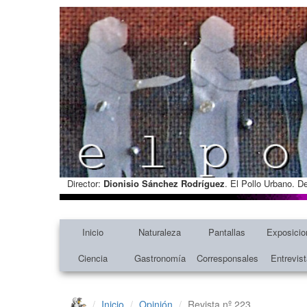
Director:
Dionisio Sánchez Rodríguez
. El Pollo Urbano. D
Inicio
Naturaleza
Pantallas
Exposicio
Ciencia
Gastronomía
Corresponsales
Entrevis
Inicio
Opinión
Revista nº 223