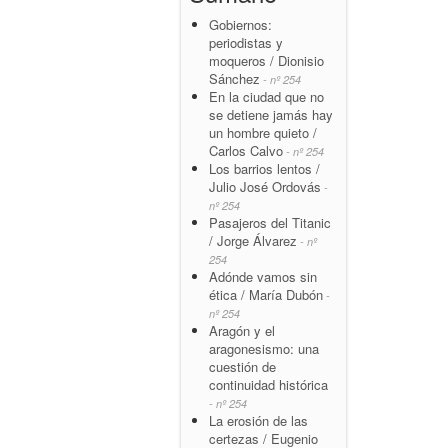
Gobiernos:
periodistas y
moqueros / Dionisio
Sánchez
- nº 254
En la ciudad que no
se detiene jamás hay
un hombre quieto /
Carlos Calvo
- nº 254
Los barrios lentos /
Julio José Ordovás
-
nº 254
Pasajeros del Titanic
/ Jorge Álvarez
- nº
254
Adónde vamos sin
ética / María Dubón
-
nº 254
Aragón y el
aragonesismo: una
cuestión de
continuidad histórica
- nº 254
La erosión de las
certezas / Eugenio