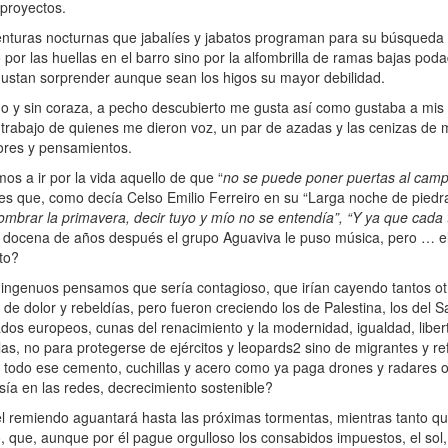
 proyectos.
turas nocturnas que jabalíes y jabatos programan para su búsqueda 
r las huellas en el barro sino por la alfombrilla de ramas bajas podad
to gustan sorprender aunque sean los higos su mayor debilidad.
o y sin coraza, a pecho descubierto me gusta así como gustaba a mis
co trabajo de quienes me dieron voz, un par de azadas y las cenizas de
lores y pensamientos.
 a ir por la vida aquello de que “
no se puede poner puertas al cam
les que, como decía Celso Emilio Ferreiro en su “Larga noche de piedra
 nombrar la primavera, decir tuyo y mío no se entendía”, “Y ya que cada
a docena de años después el grupo Aguaviva le puso música, pero … e
to?
ingenuos pensamos que sería contagioso, que irían cayendo tantos ot
, de dolor y rebeldías, pero fueron creciendo los de Palestina, los del S
tados europeos, cunas del renacimiento y la modernidad, igualdad, liber
las, no para protegerse de ejércitos y leopards2 sino de migrantes y 
r todo ese cemento, cuchillas y acero como ya paga drones y radares o
sía en las redes, decrecimiento sostenible?
l remiendo aguantará hasta las próximas tormentas, mientras tanto qu
que, aunque por él pague orgulloso los consabidos impuestos, el sol, el