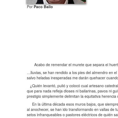
Por
Paco Bailo
Acabo de remendar el murete que separa el huerto d
…lluvias, se han rendido a los pies del almendro en 
salvo heladas inesperadas me darán quehacer cuando
¿Quién levantó, pulió y colocó cual artesano catedrali
que para nada refleja dioses ni bailarinas, pavos ni g
prestigio simplemente delimitan la equitativa herencia
En la última década esos muros bajos, que siempre m
al anochecer, se han ido transformando en vallas de t
setos infranqueables o pastores eléctricos de quién s