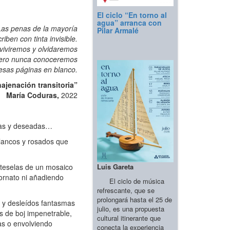
El ciclo “En torno al
agua” arranca con
Las penas de la mayoría
Pilar Armalé
riben con tinta invisible.
viviremos y olvidaremos
ero nunca conoceremos
 esas páginas en blanco.
ajenación transitoria”
María Coduras,
2022
mas y deseadas…
blancos y rosados que
Luis Gareta
s teselas de un mosaico
 ornato ni añadiendo
El ciclo de música
refrescante, que se
prolongará hasta el 25 de
 y desleídos fantasmas
julio, es una propuesta
s de boj impenetrable,
cultural itinerante que
as o envolviendo
conecta la experiencia