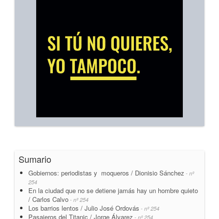
Sumario
Gobiernos: periodistas y moqueros / Dionisio Sánchez
- nº
254
En la ciudad que no se detiene jamás hay un hombre quieto
/ Carlos Calvo
- nº 254
Los barrios lentos / Julio José Ordovás
- nº 254
Pasajeros del Titanic / Jorge Álvarez
- nº 254