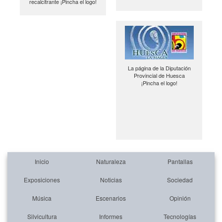
recalcitrante ¡Pincha el logo!
La página de la Diputación
Provincial de Huesca
¡Pincha el logo!
Inicio
Naturaleza
Pantallas
Exposiciones
Noticias
Sociedad
Música
Escenarios
Opinión
Silvicultura
Informes
Tecnologías