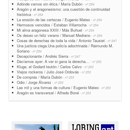
Adónde vamos sin ética / María Dubón
- nº 254
Aragón y el aragonesismo: una cuestión de continuidad
histórica
- nº 254
La erosión de las certezas / Eugenio Mateo
- nº 254
Hermosos vencidos / Esteban Villarrocha
- nº 254
Mi alma aragonesa XXIII / Más Buñuel
- nº 254
Os deseo un feliz verano / Manuel Medrano
- nº 254
Cosas de derechas de toda la vida / Antonio Tausiet
- nº 247
Una justicia ciega.Una policía adoctrinada / Raimundo M.
Soriano
- nº 254
Decepcionante / Andrés Sierra
- nº 247
Decíamos ayer: A ver si gana la derecha…
- nº 253
Kluge, el Godard teutón / Carlos Calvo
- nº 253
Viejos rockeros / Julio José Ordovás
- nº 253
De compras / María Dubón
- nº 253
Odio / Jorge Álvarez
- nº 253
Las mil y una formas de cultura / Eugenio Mateo
- nº 253
Aragón es transversal / Alfredo Boné
- nº 253