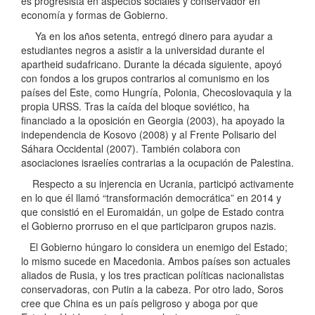
es progresista en aspectos sociales y conservador en
economía y formas de Gobierno.
Ya en los años setenta, entregó dinero para ayudar a
estudiantes negros a asistir a la universidad durante el
apartheid sudafricano. Durante la década siguiente, apoyó
con fondos a los grupos contrarios al comunismo en los
países del Este, como Hungría, Polonia, Checoslovaquia y la
propia URSS. Tras la caída del bloque soviético, ha
financiado a la oposición en Georgia (2003), ha apoyado la
independencia de Kosovo (2008) y al Frente Polisario del
Sáhara Occidental (2007). También colabora con
asociaciones israelíes contrarias a la ocupación de Palestina.
Respecto a su injerencia en Ucrania, participó activamente
en lo que él llamó “transformación democrática” en 2014 y
que consistió en el Euromaidán, un golpe de Estado contra
el Gobierno prorruso en el que participaron grupos nazis.
El Gobierno húngaro lo considera un enemigo del Estado;
lo mismo sucede en Macedonia. Ambos países son actuales
aliados de Rusia, y los tres practican políticas nacionalistas
conservadoras, con Putin a la cabeza. Por otro lado, Soros
cree que China es un país peligroso y aboga por que