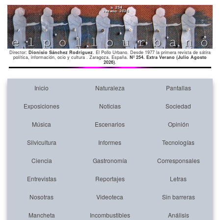
Director:
Dionisio Sánchez Rodríguez
. El Pollo Urbano. Desde 1977 la primera revista de sátira
política, información, ocio y cultura . Zaragoza. España.
Nº 254. Extra Verano (Julio Agosto
2026)
.
Inicio
Naturaleza
Pantallas
Exposiciones
Noticias
Sociedad
Música
Escenarios
Opinión
Silvicultura
Informes
Tecnologías
Ciencia
Gastronomía
Corresponsales
Entrevistas
Reportajes
Letras
Nosotras
Videoteca
Sin barreras
Mancheta
Incombustibles
Análisis